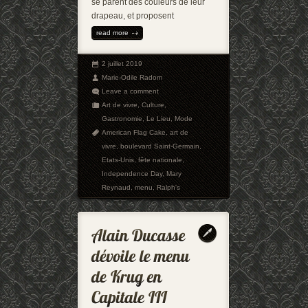
se parent des couleurs de leur
drapeau, et proposent
read more
2 juillet 2019
Marie-Odile Radom
Leave a comment
Art de vivre
,
Culture
,
Gastronomie
,
Le Lieu
,
Mode
American Flag Cake
,
art de
vivre
,
boulevard Saint-Germain
,
Etats-Unis
,
fête nationale
,
Independence Day
,
Mary
Reynaud
,
menu
,
Ralph's