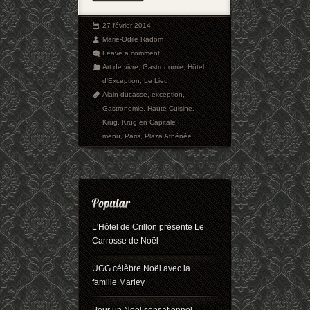
27 février 2014
Marie-Odile Radom
Leave a comment
Art de vivre
,
Gastronomie
,
Hôtel
d'Exception
,
Le Lieu
Alain ducasse
,
exception
,
Gastronomie
,
Haute-Cuisine
,
Krug
,
Krug en Capitale III
,
menu
,
Paris
,
Plaza Athénée
L'Hôtel de Crillon présente Le
Carrosse de Noël
UGG célèbre Noël avec la
famille Marley