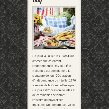
Ce jeudi 4 Juillet, les Etats-Unis
d’Amérique célèbrent
l’Independence Day, leur fête
Nationale qui commémore la
signature de leur Déclaration
d’indépendance du 4 juillet 1776
vis-à-vis de la Grande-Bretagne.
Ce jour est l’occasion de fêtes et
de cérémonies célébrant
l’histoire du pays et ses
traditions. De nombreuses villes