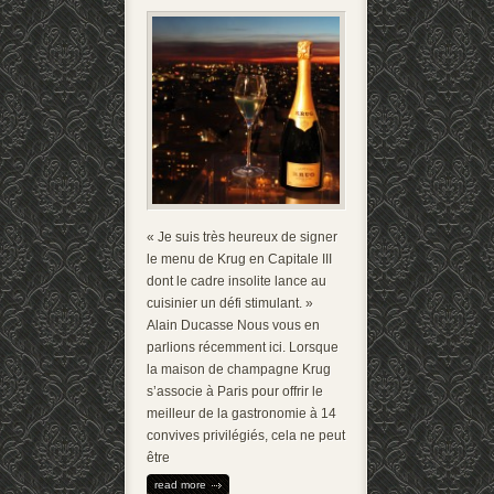
« Je suis très heureux de signer
le menu de Krug en Capitale III
dont le cadre insolite lance au
cuisinier un défi stimulant. »
Alain Ducasse Nous vous en
parlions récemment ici. Lorsque
la maison de champagne Krug
s’associe à Paris pour offrir le
meilleur de la gastronomie à 14
convives privilégiés, cela ne peut
être
read more