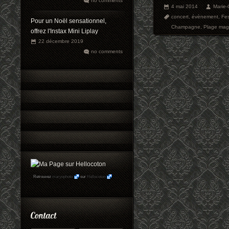
no comments
4 mai 2014
Marie
concert
,
évènement
,
Fes
Pour un Noël sensationnel,
Champagne
,
Plage ma
offrez l'Instax Mini Liplay
22 décembre 2019
no comments
Retrouvez
maryophoto
sur
Hellocoton