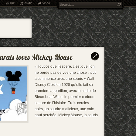
link
audio
video
« Tout ce que j’espère, c’est que l’on
ne perde pas de vue une chose : tout
a commencé avec une souris » Walt
Disney C’est en 1928 qu’elle fait sa
première apparition, avec la sortie de
Steamboat Willie, le premier cartoon
sonore de l’histoire. Trois cercles
noirs, un sourire malicieux, une voix
haut perchée, Mickey Mouse, la souris