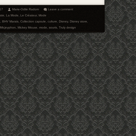
17
Marie-Odile Radom
Leave a comment
iste
,
La Mode
,
Le Créateur
,
Mode
t
,
BHV Marais
,
Collection capsule
,
culture
,
Disney
,
Disney store
,
Micjeyphon
,
Mickey Mouse
,
mode
,
souris
,
Truly design