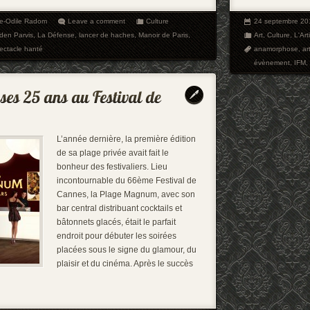
ie-Odile Radom
Leave a comment
Culture
24 septembre 20
den Parvis
,
La Défense
,
lancer de haches
,
Manoir de Paris
,
Art
,
Culture
,
L'Art
ectacle hanté
anamorphose
,
ar
évènement
,
IFM
,
L’année dernière, la première édition
de sa plage privée avait fait le
bonheur des festivaliers. Lieu
incontournable du 66ème Festival de
Cannes, la Plage Magnum, avec son
bar central distribuant cocktails et
bâtonnets glacés, était le parfait
endroit pour débuter les soirées
placées sous le signe du glamour, du
plaisir et du cinéma. Après le succès