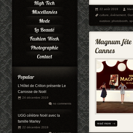
22 août 2019
Mar
culture
,
évènement
,
Gar
outdoor
,
photobooth
,
sp
L'Hôtel de Crillon présente Le
Carrosse de Noël
24 décembre 2019
no comments
UGG célèbre Noël avec la
famille Marley
read more
22 décembre 2019