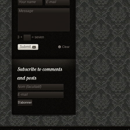
3 +
= seven
Submit
Clear