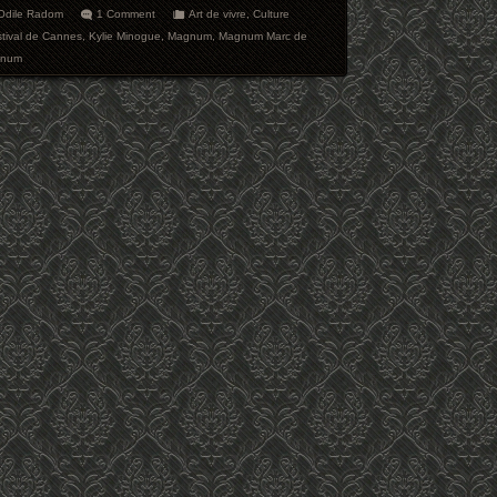
-Odile Radom
1 Comment
Art de vivre
,
Culture
tival de Cannes
,
Kylie Minogue
,
Magnum
,
Magnum Marc de
gnum