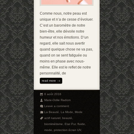
Comme nous, notre peau est
unique et n’a de cesse d’évoluer.
C’est un baromètre de notre
bien-être, elle dévoile notre
humeur et nos émotions. D’un
regard, elle sait nous avertir
quand quelque chose ne va pas,
quand on se sent fatiguée ou
moins en phase avec nous-
même. Elle est le reflet de notre
personnalité, de
read more
6 août 2016
Marie-Odile Radom
Leave a comment
La Beauté
,
La Mode
,
Mode
actif naturel
,
beauté
,
biomimétisme
,
Etat Pur
,
fluide
,
mode
,
protection écran UV
,