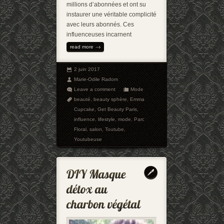
millions d’abonnées et ont su
instaurer une véritable complicité
avec leurs abonnés. Ces
influenceuses incarnent
read more
2 juin 2017
Marie-Odile Radom
Leave a comment
Mode
beauté
,
beauty sphère
,
Emma
Cupcake
,
Get Beauty Paris
,
influence
,
lifestyle
,
mode
,
Parc
Floral
,
salon
,
Toutube
,
Youtubeuse