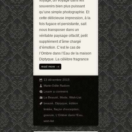
voyage, un voyage dans les
souvenirs bien plus puissant
qu’une simple photographie. Et
cette délicieuse impression, à la
fois fugace et persistante, sait
nous transposer dans un
véritable paysage olfactif, petit
supplément d’âme chargé
d’émotion. C’est le cas de
l’Ombre dans l’Eau de la maison
Diptyque. La célèbre fragrance
read more
13 décembre 2015
Marie-Odile Radom
Leave a comment
La Beauté
,
Mode
,
Wish-List
beauté
,
Diptyque
,
édition
limitée
,
flaçon d'exception
,
gravure
,
L'Ombre dans l'Eau
,
wish-list