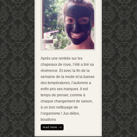
Après une rentrée sur les
chapeaux de roue, l’été a tiré sa
révérence. Et avec la fin de la
semaine de la mode et la baisse
des températures, l’automne a
enfin pris ses marques. Il est
temps de penser, comme à
chaque changement de saison,
à un bon nettoyage de
l’organisme ! Jus détox,
bouillons
read more