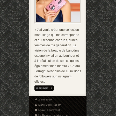
« J’ai voulu créer une collection
maquillage qui me corresponde
et qui résonne chez les jeunes
femmes de ma génération. La
vision de la beauté de Lancôme
est une invitation au bonheur et
à la réalisation de soi, ce qui est
également mon mantra » Chiara
Ferragni Avec plus de 16 millions
de followers sur Instagram,
elle est
read more
2 juin 2019
Marie-Odile Radom
Leave a comment
La Beauté
,
La Mode
,
Le