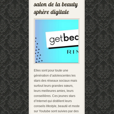
Elles sont pour toute une
génération d’adolescentes les
stars des réseaux sociaux mais
surtout leurs grandes sœurs,
leurs meilleures amies, leurs
conseillères. Ces jeunes stars
d’Internet qui distillent leurs
conseils lifestyle, beauté et mode
sur Youtube sont suivies par des