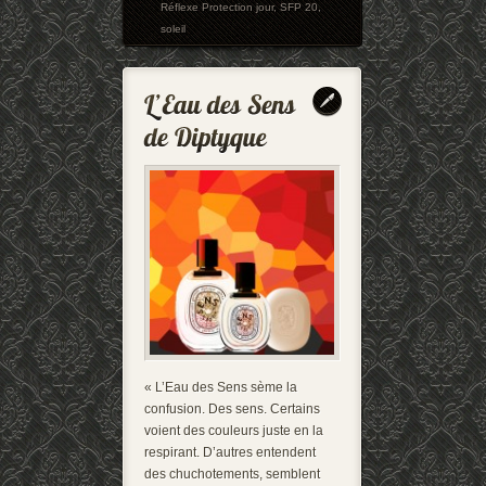
Réflexe Protection jour
,
SFP 20
,
soleil
« L’Eau des Sens sème la
confusion. Des sens. Certains
voient des couleurs juste en la
respirant. D’autres entendent
des chuchotements, semblent