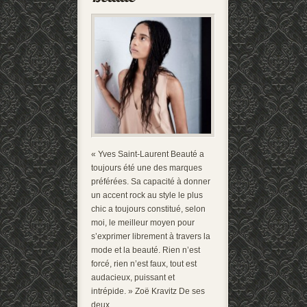
« Yves Saint-Laurent Beauté a
toujours été une des marques
préférées. Sa capacité à donner
un accent rock au style le plus
chic a toujours constitué, selon
moi, le meilleur moyen pour
s’exprimer librement à travers la
mode et la beauté. Rien n’est
forcé, rien n’est faux, tout est
audacieux, puissant et
intrépide. » Zoë Kravitz De ses
deux