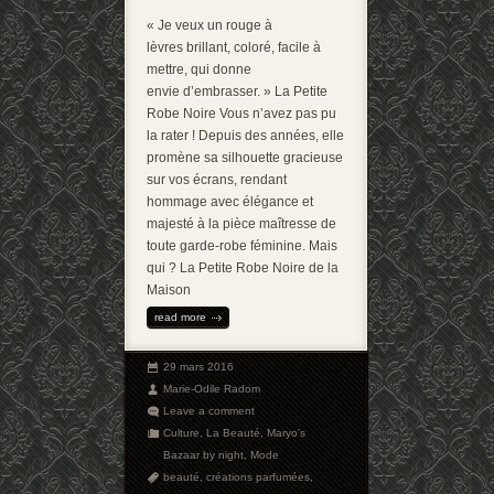
« Je veux un rouge à
lèvres brillant, coloré, facile à
mettre, qui donne
envie d’embrasser. » La Petite
Robe Noire Vous n’avez pas pu
la rater ! Depuis des années, elle
promène sa silhouette gracieuse
sur vos écrans, rendant
hommage avec élégance et
majesté à la pièce maîtresse de
toute garde-robe féminine. Mais
qui ? La Petite Robe Noire de la
Maison
read more
29 mars 2016
Marie-Odile Radom
Leave a comment
Culture
,
La Beauté
,
Maryo's
Bazaar by night
,
Mode
beauté
,
créations parfumées
,