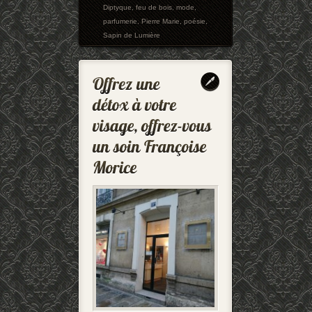
Diptyque
,
feu de bois
,
mode
,
parfumerie
,
Pierre Marie
,
poésie
,
Sapin de Lumière