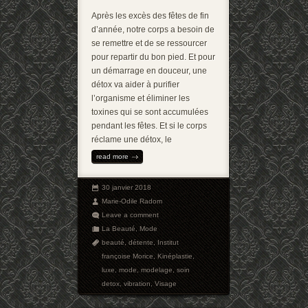
Après les excès des fêtes de fin
d’année, notre corps a besoin de
se remettre et de se ressourcer
pour repartir du bon pied. Et pour
un démarrage en douceur, une
détox va aider à purifier
l’organisme et éliminer les
toxines qui se sont accumulées
pendant les fêtes. Et si le corps
réclame une détox, le
read more
30 janvier 2018
Marie-Odile Radom
Leave a comment
La Beauté
,
Mode
beauté
,
détente
,
Institut
françoise Morice
,
Kinéplastie
,
luxe
,
mode
,
modelage
,
soin
detox
,
vibration
,
Visage