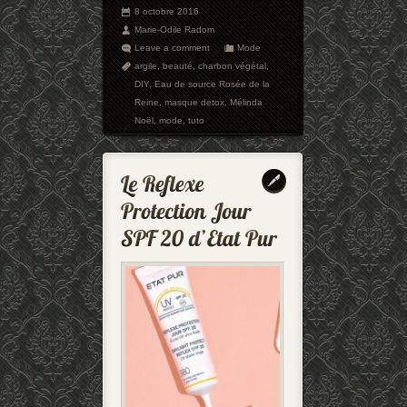
8 octobre 2016
Marie-Odile Radom
Leave a comment
Mode
argile
,
beauté
,
charbon végétal
,
DIY
,
Eau de source Rosée de la
Reine
,
masque detox
,
Mélinda
Noël
,
mode
,
tuto