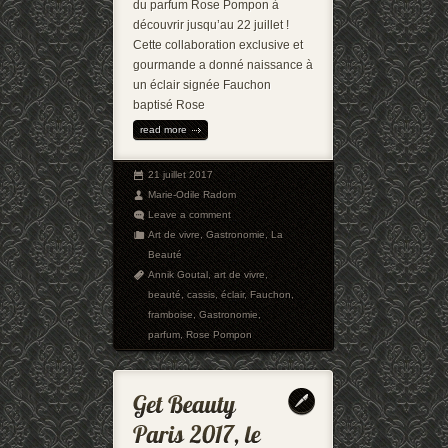
du parfum Rose Pompon à
découvrir jusqu’au 22 juillet !
Cette collaboration exclusive et
gourmande a donné naissance à
un éclair signée Fauchon
baptisé Rose
read more
21 juillet 2017
Marie-Odile Radom
Leave a comment
Art de vivre
,
Gastronomie
,
La
Beauté
Annik Goutal
,
art de vivre
,
beauté
,
cassis
,
éclair
,
Fauchon
,
framboise
,
Gastronomie
,
parfum
,
Rose Pompon