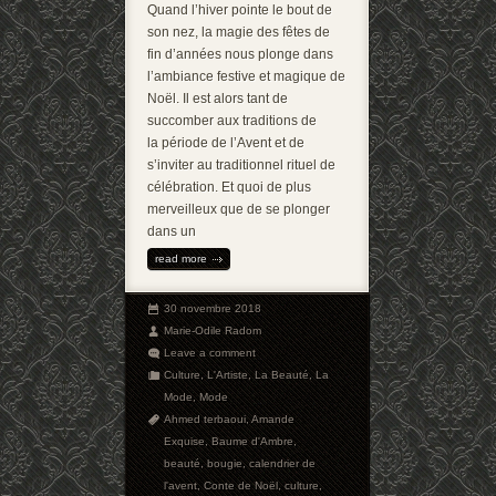
Quand l’hiver pointe le bout de
son nez, la magie des fêtes de
fin d’années nous plonge dans
l’ambiance festive et magique de
Noël. Il est alors tant de
succomber aux traditions de
la période de l’Avent et de
s’inviter au traditionnel rituel de
célébration. Et quoi de plus
merveilleux que de se plonger
dans un
read more
30 novembre 2018
Marie-Odile Radom
Leave a comment
Culture
,
L'Artiste
,
La Beauté
,
La
Mode
,
Mode
Ahmed terbaoui
,
Amande
Exquise
,
Baume d'Ambre
,
beauté
,
bougie
,
calendrier de
l'avent
,
Conte de Noël
,
culture
,