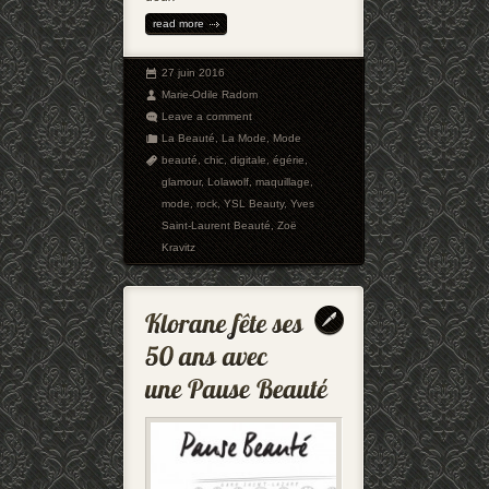
read more
27 juin 2016
Marie-Odile Radom
Leave a comment
La Beauté
,
La Mode
,
Mode
beauté
,
chic
,
digitale
,
égérie
,
glamour
,
Lolawolf
,
maquillage
,
mode
,
rock
,
YSL Beauty
,
Yves
Saint-Laurent Beauté
,
Zoë
Kravitz