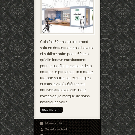
Cela fait 50 ans qu’elle prend
soin en douceur de nos cheveux
et sublime notre peau. 50 ans
qu’elle innove constamment
pour nous offrir le meilleur de la
nature. Ce printemps, la marque
Klorane souffle ses 50 bougies
et vous invite à célébrer cet
anniversaire avec elle. Pour
l’occasion, la marque de soins
botaniques vous
read more
14 mai 2016
Marie-Odile Radom