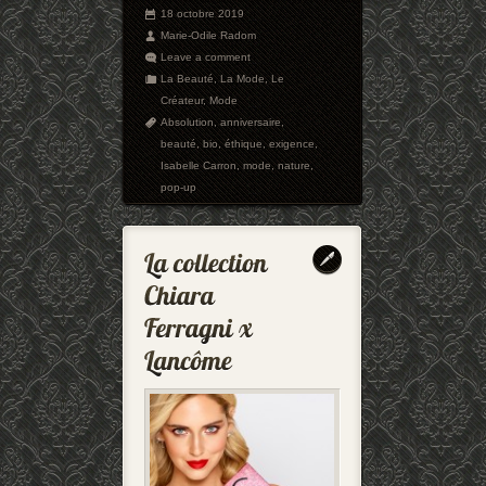
18 octobre 2019
Marie-Odile Radom
Leave a comment
La Beauté
,
La Mode
,
Le
Créateur
,
Mode
Absolution
,
anniversaire
,
beauté
,
bio
,
éthique
,
exigence
,
Isabelle Carron
,
mode
,
nature
,
pop-up