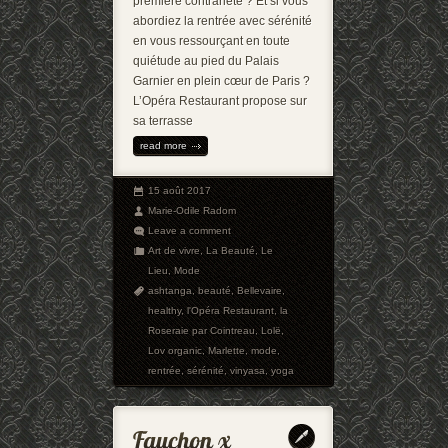
première contrariété ? Et si vous
abordiez la rentrée avec sérénité
en vous ressourçant en toute
quiétude au pied du Palais
Garnier en plein cœur de Paris ?
L’Opéra Restaurant propose sur
sa terrasse
read more
15 août 2017
Marie-Odile Radom
Leave a comment
Art de vivre
,
La Beauté
,
Le
Lieu
,
Mode
ashtanga
,
beauté
,
Bellevaire
,
healthy
,
l'Opéra Restaurant
,
la
Roseraie par Cointreau
,
Lolë
,
Lov organic
,
Marlette
,
mode
,
rentrée
,
sérénité
,
vinyasa
,
yoga