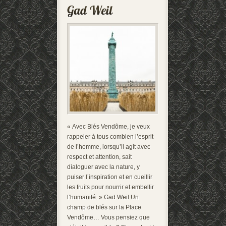
« Avec Blés Vendôme, je veux
rappeler à tous combien l’esprit
de l’homme, lorsqu’il agit avec
respect et attention, sait
dialoguer avec la nature, y
puiser l’inspiration et en cueillir
les fruits pour nourrir et embellir
l’humanité. » Gad Weil Un
champ de blés sur la Place
Vendôme… Vous pensiez que