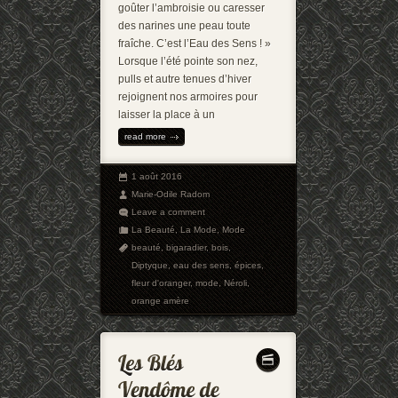
goûter l’ambroisie ou caresser
des narines une peau toute
fraîche. C’est l’Eau des Sens ! »
Lorsque l’été pointe son nez,
pulls et autre tenues d’hiver
rejoignent nos armoires pour
laisser la place à un
read more
1 août 2016
Marie-Odile Radom
Leave a comment
La Beauté
,
La Mode
,
Mode
beauté
,
bigaradier
,
bois
,
Diptyque
,
eau des sens
,
épices
,
fleur d'oranger
,
mode
,
Néroli
,
orange amère