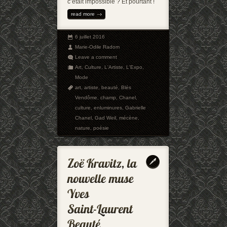
c’était impossible ? Et pourtant !
read more
6 juillet 2016
Marie-Odile Radom
Leave a comment
Art
,
Culture
,
L'Artiste
,
L'Expo
,
Mode
art
,
artiste
,
beauté
,
Blés
Vendôme
,
champ
,
Chanel
,
culture
,
enluminures
,
Gabrielle
Chanel
,
Gad Weil
,
mécène
,
nature
,
poésie