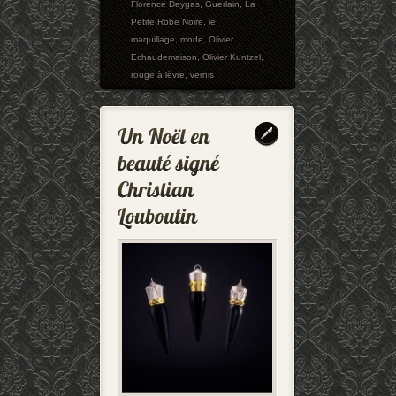
Florence Deygas
,
Guerlain
,
La
Petite Robe Noire
,
le
maquillage
,
mode
,
Olivier
Echaudemaison
,
Olivier Kuntzel
,
rouge à lèvre
,
vernis