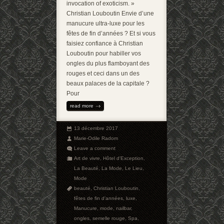
invocation of exoticism. »
Christian Louboutin Envie d’une
manucure ultra-luxe pour les
fêtes de fin d’années ? Et si vous
faisiez confiance à Christian
Louboutin pour habiller vos
ongles du plus flamboyant des
rouges et ceci dans un des
beaux palaces de la capitale ?
Pour
read more
13 décembre 2017
Marie-Odile Radom
Leave a comment
Art de vivre
,
Hôtel d'Exception
,
La Beauté
,
La Mode
,
Le Lieu
,
Mode
beauté
,
Christian Louboutin
,
fêtes de fin d'années
,
luxe
,
Manucure
,
mode
,
nailbar
,
ongles
,
semelle rouge
,
Spa
,