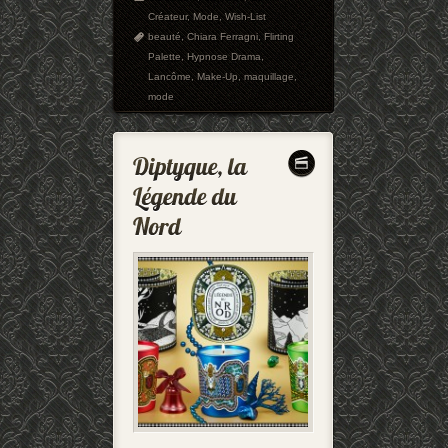
Créateur
,
Mode
,
Wish-List
beauté
,
Chiara Ferragni
,
Flirting
Palette
,
Hypnose Drama
,
Lancôme
,
Make-Up
,
maquillage
,
mode