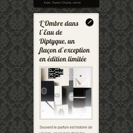
Kate
,
Sweet Charity
,
vernis
Souvent le parfum est histoire de