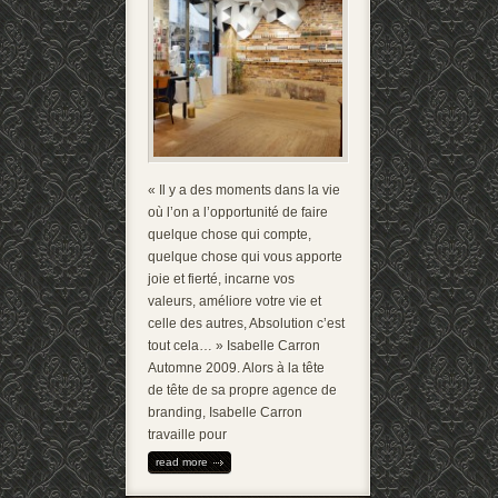
« Il y a des moments dans la vie
où l’on a l’opportunité de faire
quelque chose qui compte,
quelque chose qui vous apporte
joie et fierté, incarne vos
valeurs, améliore votre vie et
celle des autres, Absolution c’est
tout cela… » Isabelle Carron
Automne 2009. Alors à la tête
de tête de sa propre agence de
branding, Isabelle Carron
travaille pour
read more