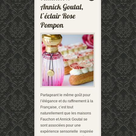
Partageant le même goût pour
l’élégance et du raffinement à la
Française, c’est tout
naturellement que les maisons
Fauchon et Annick Goutal se
sont associées pour une
expérience sensorielle inspirée