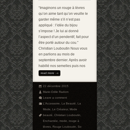
“Imaginons un rouge à lèvres
qu’on aime tant qu’on veuille le
garder même s’il n’est pas
appliqué : l’idée du bijou
s’impose ! Je lui ai donné
l’aspect d’un pendentif, fait pour
être porté autour du cou.”
Christian Louboutin Nous vous
en parlions au mois de
septembre dernier. Après avoir
habillé nos semelles puis nos
read more
22 décembre 2015
Marie-Odile Radom
Leave a comment
L'Accessoire
,
La Beauté
,
La
Mode
,
Le Créateur
,
Mode
beauté
,
Christian Louboutin
,
Enchantée
,
mode
,
rouge à
lèvres
,
Rouge Louboutin
,
So