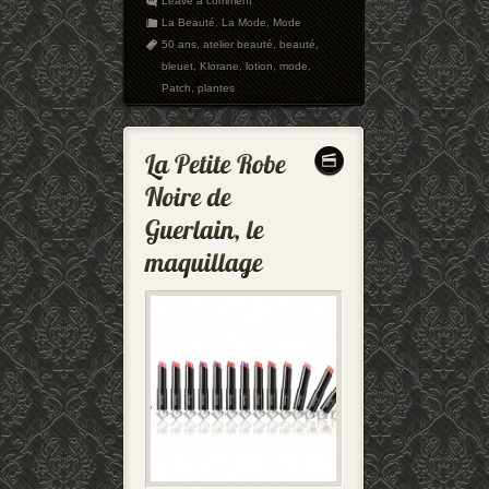
Leave a comment
La Beauté
,
La Mode
,
Mode
50 ans
,
atelier beauté
,
beauté
,
bleuet
,
Klorane
,
lotion
,
mode
,
Patch
,
plantes