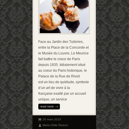
Face au Jardin des Tuileries,
entre la Place de la Concorde et
le Musée du Louvre, Le Meurice
fait battre le coeur de Paris
depuis 1835. Idéalement situé
au coeur du Paris historique, le
Palace de la Rue de Rivoli
est un lieu de quiétude, symbole
d’un art de vivre à la
française exalté par un accueil
unique, un service
read more
20 mars 2015
Marie-Odile Radom