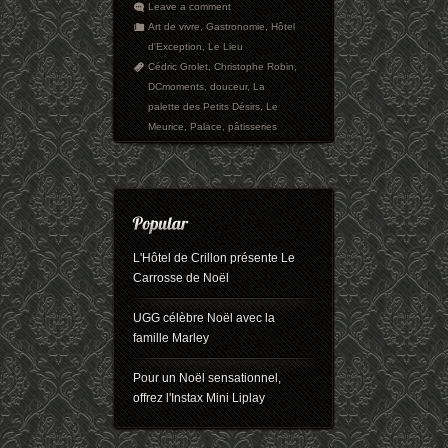
Leave a comment
Art de vivre
,
Gastronomie
,
Hôtel
d'Exception
,
Le Lieu
Cédric Grolet
,
Christophe Robin
,
DCmoments
,
douceur
,
La
palette des Petits Désirs
,
Le
Meurice
,
Palace
,
pâtisseries
L'Hôtel de Crillon présente Le
Carrosse de Noël
UGG célèbre Noël avec la
famille Marley
Pour un Noël sensationnel,
offrez l'Instax Mini Liplay