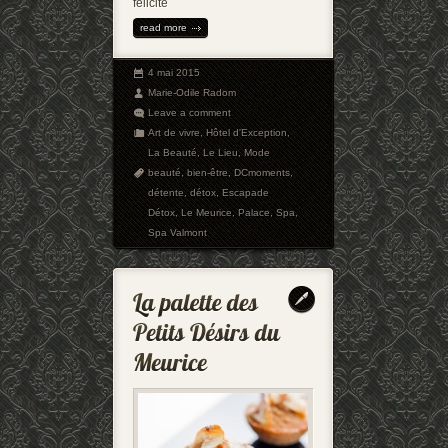
félicité
read more
4 mai 2015
Marie-Odile Radom
Leave a comment
Art de vivre
,
Hôtel d'Exception
,
La Beauté
,
Le Lieu
,
Mode
beauté
,
bien-être
,
DCmoments
,
détente
,
détox
,
Escapade
Détox
,
Le Meurice
,
Palace
,
Spa
,
Spa Valmont