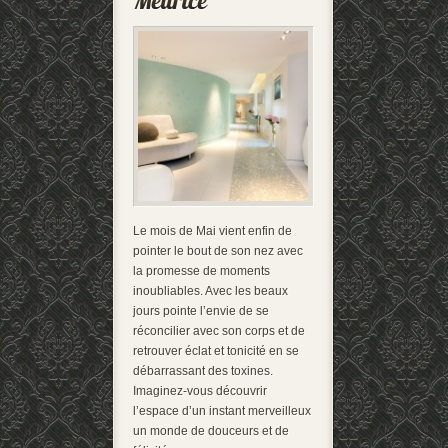
Le mois de Mai vient enfin de
pointer le bout de son nez avec
la promesse de moments
inoubliables. Avec les beaux
jours pointe l’envie de se
réconcilier avec son corps et de
retrouver éclat et tonicité en se
débarrassant des toxines.
Imaginez-vous découvrir
l’espace d’un instant merveilleux
un monde de douceurs et de