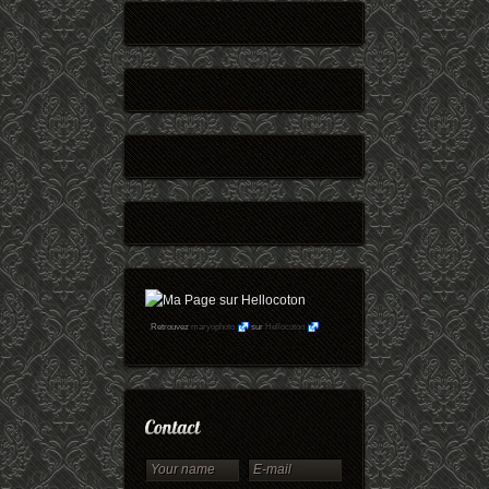
Retrouvez
maryophoto
sur
Hellocoton