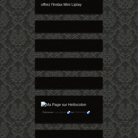
offrez l'Instax Mini Liplay
Retrouvez
maryophoto
sur
Hellocoton