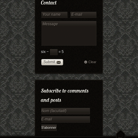
six −
= 5
Submit
Clear