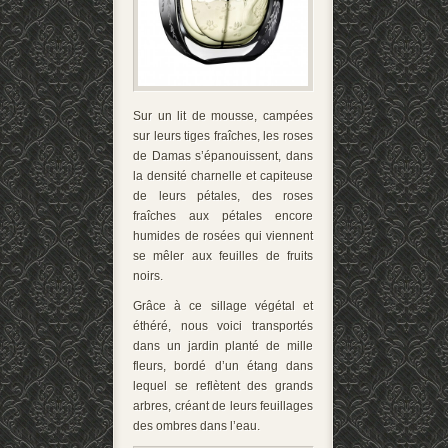
Sur un lit de mousse, campées
sur leurs tiges fraîches, les roses
de Damas s’épanouissent, dans
la densité charnelle et capiteuse
de leurs pétales, des roses
fraîches aux pétales encore
humides de rosées qui viennent
se mêler aux feuilles de fruits
noirs.
Grâce à ce sillage végétal et
éthéré, nous voici transportés
dans un jardin planté de mille
fleurs, bordé d’un étang dans
lequel se reflètent des grands
arbres, créant de leurs feuillages
des ombres dans l’eau.