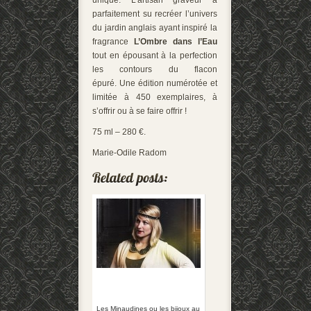
unique. L’artisan graveur a
parfaitement su recréer l’univers
du jardin anglais ayant inspiré la
fragrance
L’Ombre dans l’Eau
tout en épousant à la perfection
les contours du flacon
épuré. Une édition numérotée et
limitée à 450 exemplaires, à
s’offrir ou à se faire offrir !
75 ml – 280 €.
Marie-Odile Radom
Les Minaudines ou les bijoux au