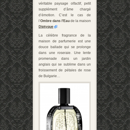
véritable paysage olfactif, petit
supplément d’âme chargé
d’émotion. C’est le cas de
l’
Ombre dans l’Eau
de la maison
Diptyque
.
La célèbre fragrance de la
maison de parfumerie est une
douce ballade qui se prolonge
dans une roseraie. Une lente
promenade dans un jardin
anglais qui se sublime dans un
froissement de pétales de rose
de Bulgarie…