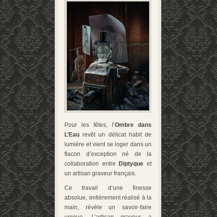
Pour les fêtes, l’
Ombre dans
L’Eau
revêt un délicat habit de
lumière et vient se loger dans un
flacon d’exception né de la
collaboration entre
Diptyque
et
un artisan graveur français.
Ce travail d’une finesse
absolue, entièrement réalisé à la
main, révèle un savoir-faire