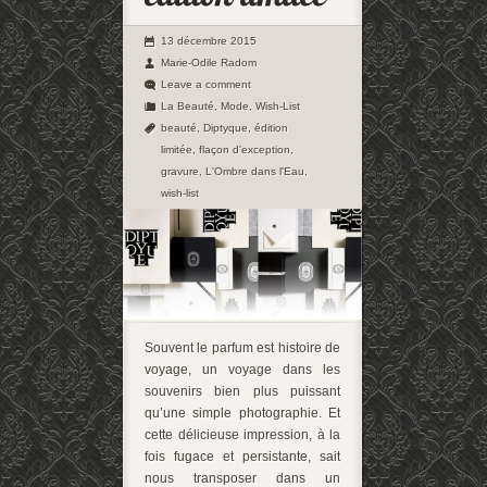
13 décembre 2015
Marie-Odile Radom
Leave a comment
La Beauté
,
Mode
,
Wish-List
beauté
,
Diptyque
,
édition
limitée
,
flaçon d'exception
,
gravure
,
L'Ombre dans l'Eau
,
wish-list
Souvent le parfum est histoire de
voyage, un voyage dans les
souvenirs bien plus puissant
qu’une simple photographie. Et
cette délicieuse impression, à la
fois fugace et persistante, sait
nous transposer dans un