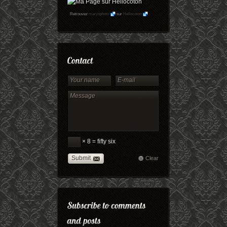
Retrouvez
maryophoto
sur
Hellocoton
× 8 = fifty six
Submit
Clear