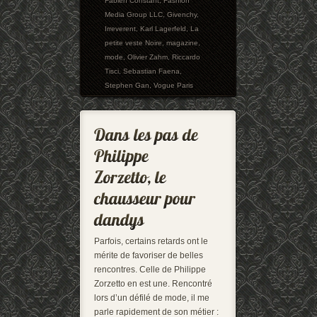
Fabien Constant
,
Fashion
Media Group LLC
,
Givenchy
,
Irreverent
,
Karl Lagerfeld
,
La
petite veste Noire
,
magazine
,
mode
,
Olivier Zahm
,
Riccardo
Tisci
,
Sebastian Faena
,
Stephen Gan
,
Vogue Paris
Parfois, certains retards ont le
mérite de favoriser de belles
rencontres. Celle de Philippe
Zorzetto en est une. Rencontré
lors d’un défilé de mode, il me
parle rapidement de son métier :