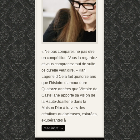
« Ne pas comparer, ne pas être
en compétition. Vous la regardez
et vous comprenez tout de suite
ce qu’elle veut dire. » Karl
Lagerfeld Cela fait quatorze ans
que l’histoire d’amour dure.
Quatorze années que Victoire de
Castellane apporte sa vision de
la Haute-Joaillerie dans la
Maison Dior à travers des
créations audacieuses, colorées,
exubérantes à
read more