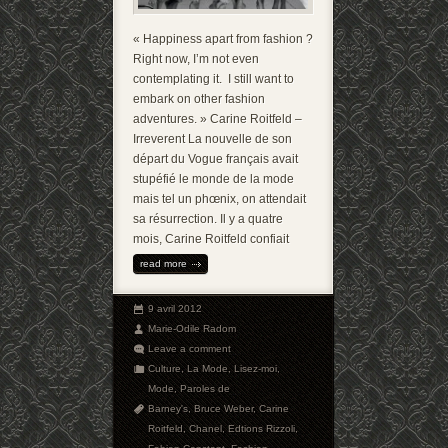
« Happiness apart from fashion ?
Right now, I’m not even
contemplating it. I still want to
embark on other fashion
adventures. » Carine Roitfeld –
Irreverent La nouvelle de son
départ du Vogue français avait
stupéfié le monde de la mode
mais tel un phœnix, on attendait
sa résurrection. Il y a quatre
mois, Carine Roitfeld confiait
read more
9 avril 2012
Marie-Odile Radom
Leave a comment
Culture
,
La Mode
,
Lisez-moi
,
Mode
,
Paroles de
Barney's
,
Bruce Weber
,
Carine
Roitfeld
,
Chanel
,
Edtions Rizzoli
,