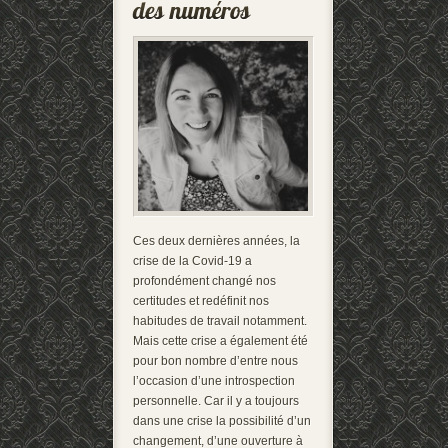
Ces deux dernières années, la
crise de la Covid-19 a
profondément changé nos
certitudes et redéfinit nos
habitudes de travail notamment.
Mais cette crise a également été
pour bon nombre d’entre nous
l’occasion d’une introspection
personnelle. Car il y a toujours
dans une crise la possibilité d’un
changement, d’une ouverture à