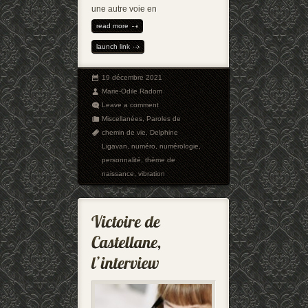
une autre voie en
read more
launch link
19 décembre 2021
Marie-Odile Radom
Leave a comment
Miscellanées
,
Paroles de
chemin de vie
,
Delphine
Ligavan
,
numéro
,
numérologie
,
personnalité
,
thème de
naissance
,
vibration