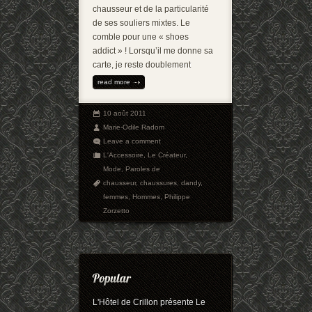
chausseur et de la particularité
de ses souliers mixtes. Le
comble pour une « shoes
addict » ! Lorsqu’il me donne sa
carte, je reste doublement
read more
10 août 2011
Marie-Odile Radom
Leave a comment
L'Accessoire
,
Le Créateur
,
Mode
,
Paroles de
chausseur
,
chaussures
,
dandy
,
femmes
,
Hommes
,
Philippe
Zorzetto
L'Hôtel de Crillon présente Le