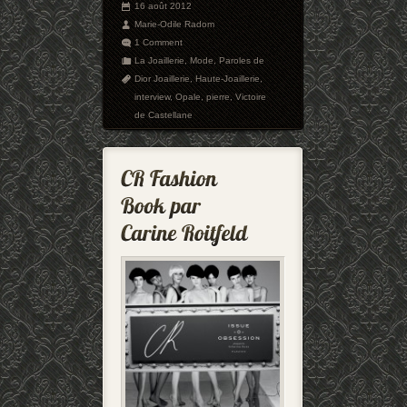
16 août 2012
Marie-Odile Radom
1 Comment
La Joaillerie
,
Mode
,
Paroles de
Dior Joaillerie
,
Haute-Joaillerie
,
interview
,
Opale
,
pierre
,
Victoire
de Castellane