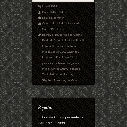
9 avril 2012
Marie-Odile Radom
Leave a comment
Culture
,
La Mode
,
Lisez-moi
,
Mode
,
Paroles de
Barney's
,
Bruce Weber
,
Carine
Roitfeld
,
Chanel
,
Edtions Rizzoli
,
Fabien Constant
,
Fashion
Media Group LLC
,
Givenchy
,
Irreverent
,
Karl Lagerfeld
,
La
petite veste Noire
,
magazine
,
mode
,
Olivier Zahm
,
Riccardo
Tisci
,
Sebastian Faena
,
Stephen Gan
,
Vogue Paris
L'Hôtel de Crillon présente Le
Carrosse de Noël