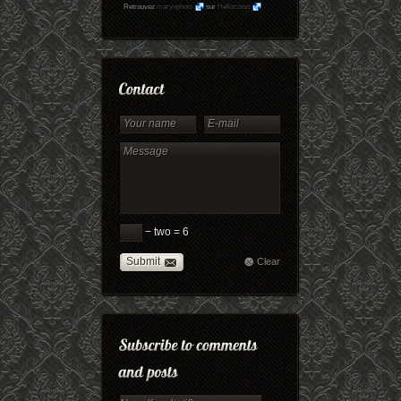
Retrouvez
maryophoto
sur
Hellocoton
− two = 6
Submit
Clear