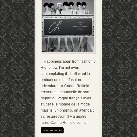
« Happiness apart from fashion ?
Right now, I’m not even
contemplating it. I still want to
embark on other fashion
adventures. » Carine Roitfeld –
Irreverent La nouvelle de son
départ du Vogue français avait
stupéfié le monde de la mode
mais tel un phœnix, on attendait
sa résurrection. Il y a quatre
mois, Carine Roitfeld confiait
read more