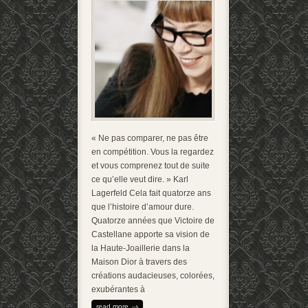
« Ne pas comparer, ne pas être
en compétition. Vous la regardez
et vous comprenez tout de suite
ce qu’elle veut dire. » Karl
Lagerfeld Cela fait quatorze ans
que l’histoire d’amour dure.
Quatorze années que Victoire de
Castellane apporte sa vision de
la Haute-Joaillerie dans la
Maison Dior à travers des
créations audacieuses, colorées,
exubérantes à
read more