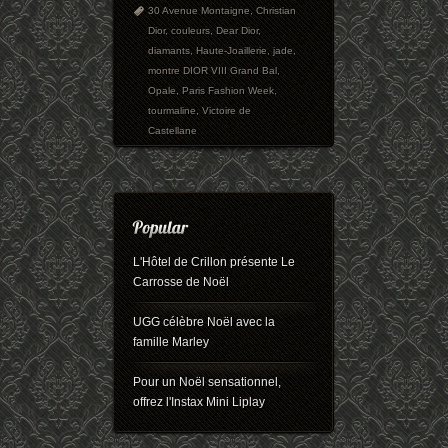
30 Avenue Montaigne
,
Christian
Dior
,
couleurs
,
Dear Dior
,
diamants
,
Haute-Joaillerie
,
jade
,
montre DIOR VIII Grand Bal
,
Opale
,
Paris Fashion Week
,
tourmaline
,
Victoire de
Castellane
L'Hôtel de Crillon présente Le
Carrosse de Noël
UGG célèbre Noël avec la
famille Marley
Pour un Noël sensationnel,
offrez l'Instax Mini Liplay