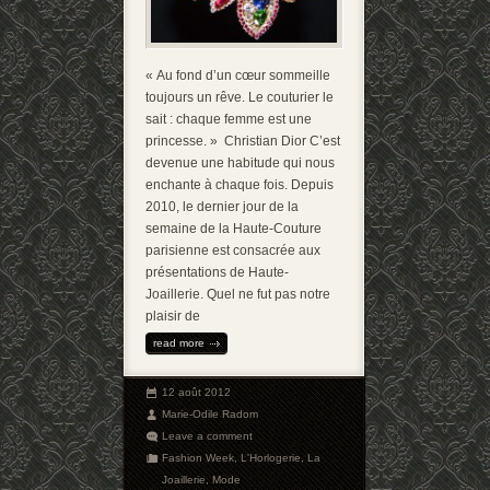
« Au fond d’un cœur sommeille
toujours un rêve. Le couturier le
sait : chaque femme est une
princesse. » Christian Dior C’est
devenue une habitude qui nous
enchante à chaque fois. Depuis
2010, le dernier jour de la
semaine de la Haute-Couture
parisienne est consacrée aux
présentations de Haute-
Joaillerie. Quel ne fut pas notre
plaisir de
read more
12 août 2012
Marie-Odile Radom
Leave a comment
Fashion Week
,
L'Horlogerie
,
La
Joaillerie
,
Mode