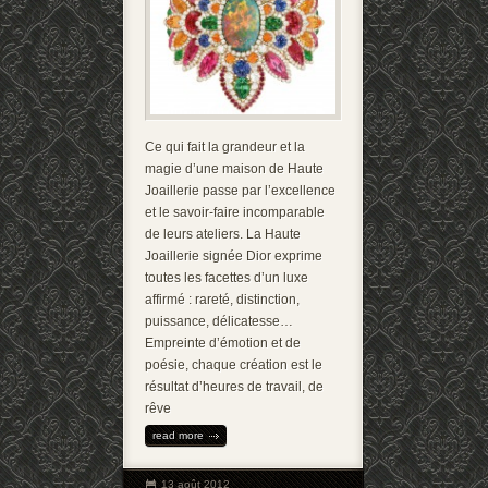
Ce qui fait la grandeur et la
magie d’une maison de Haute
Joaillerie passe par l’excellence
et le savoir-faire incomparable
de leurs ateliers. La Haute
Joaillerie signée Dior exprime
toutes les facettes d’un luxe
affirmé : rareté, distinction,
puissance, délicatesse…
Empreinte d’émotion et de
poésie, chaque création est le
résultat d’heures de travail, de
rêve
read more
13 août 2012