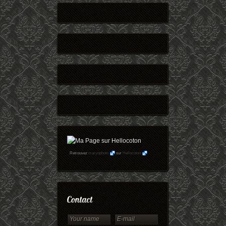
Retrouvez
maryophoto
sur
Hellocoton