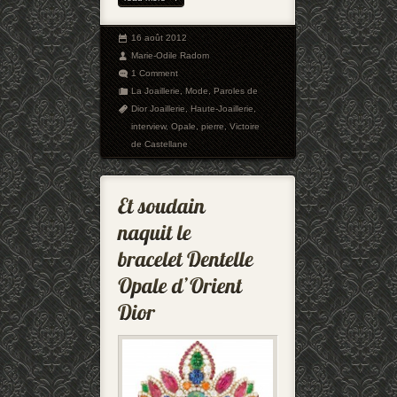
16 août 2012
Marie-Odile Radom
1 Comment
La Joaillerie
,
Mode
,
Paroles de
Dior Joaillerie
,
Haute-Joaillerie
,
interview
,
Opale
,
pierre
,
Victoire
de Castellane