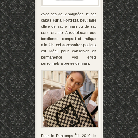
Avec ses deux poignées, le sac
cabas
Furla Fortezza
peut faire
office de sac à main ou de sac
porté épaule. Aussi élégant que
fonctionnel, compact et pratique
à la fois, cet accessoire spacieux
est idéal pour conserver en
permanence vos effets
personnels à portée de main.
Pour le Printemps-Été 2019, le