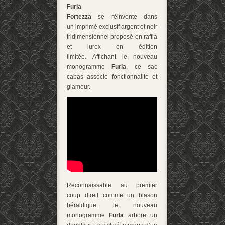
Furla
Fortezza
se réinvente dans
un imprimé exclusif argent et noir
tridimensionnel proposé en raffia
et lurex en édition
limitée. Affichant le nouveau
monogramme
Furla
, ce sac
cabas associe fonctionnalité et
glamour.
Reconnaissable au premier
coup d’œil comme un blason
héraldique, le nouveau
monogramme
Furla
arbore un