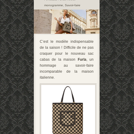
monogramme
,
Savoir-faire
C’est le modèle indispensable
de la saison ! Difficile de ne pas
craquer pour le nouveau sac
cabas de la maison
Furla
, un
hommage au savoir-faire
incomparable de la maison
italienne.