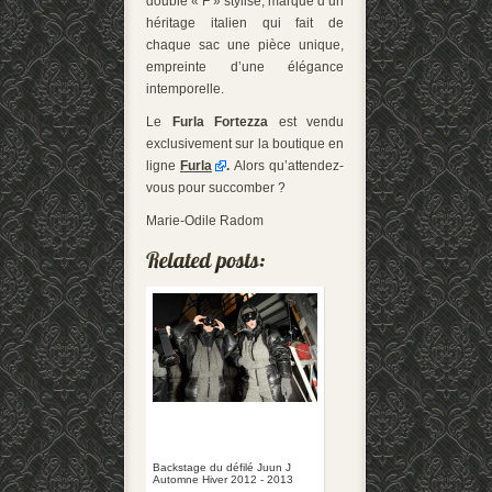
double « F » stylisé, marque d’un
héritage italien qui fait de
chaque sac une pièce unique,
empreinte d’une élégance
intemporelle.
Le
Furla Fortezza
est vendu
exclusivement sur la boutique en
ligne
Furla
.
Alors qu’attendez-
vous pour succomber ?
Marie-Odile Radom
Backstage du défilé Juun J
Automne Hiver 2012 - 2013