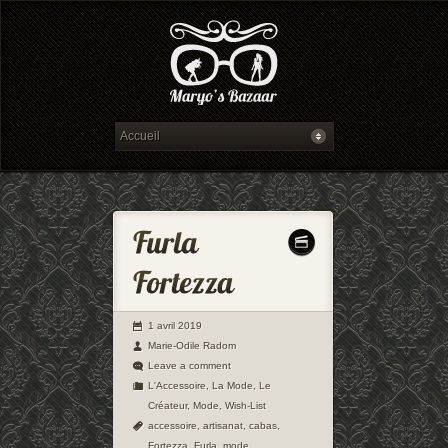
1 avril 2019
Marie-Odile Radom
Leave a comment
L'Accessoire
,
La Mode
,
Le
Créateur
,
Mode
,
Wish-List
accessoire
,
artisanat
,
cabas
,
Fortezza
,
Furla
,
mode
,