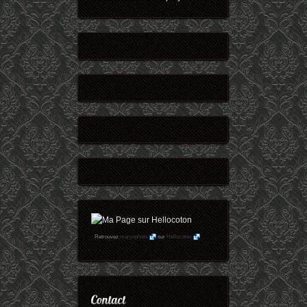
Retrouvez
maryophoto
sur
Hellocoton