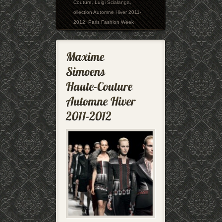
Couture
,
Luigi Scialanga
,
ollection Automne Hiver 2011-
2012
,
Paris Fashion Week