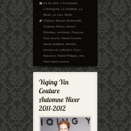
Art de vivre
,
L'Accessoire
,
L'Horlogerie
,
La Joaillerie
,
La
Mode
,
Le Lieu
,
Mode
Château Mouton Rothschild
,
Chateau Petrus
,
Drouot
Richelieu
,
enchères
,
François-
Paul Journe
,
Haute-Couture
,
Haute-Joaillerie
,
Hermès
,
montres de collection
,
Paco
Rabanne
,
Patek Philippe
,
vins
,
Yves Saint-Laurent