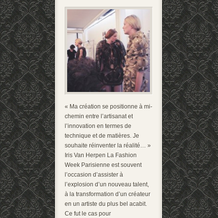
« Ma création se positionne à mi-
chemin entre l’artisanat et
l’innovation en termes de
technique et de matières. Je
souhaite réinventer la réalité… »
Iris Van Herpen La Fashion
Week Parisienne est souvent
l’occasion d’assister à
l’explosion d’un nouveau talent,
à la transformation d’un créateur
en un artiste du plus bel acabit.
Ce fut le cas pour