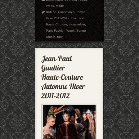
Week
,
Mode
Brderie
,
Collection Automne
Hiver 2011-2012
,
Elie Saab
,
Haute-Couture
,
mousseline
,
Paris Fashion Week
,
Songe
Urbain
,
tulle