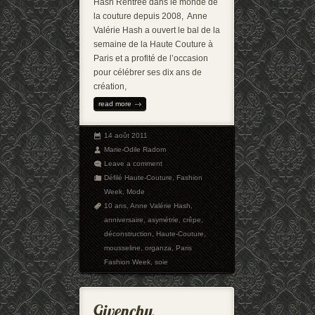
Hash Rentrée dans le monde de
la couture depuis 2008, Anne
Valérie Hash a ouvert le bal de la
semaine de la Haute Couture à
Paris et a profité de l’occasion
pour célébrer ses dix ans de
création,
read more
14 août 2011
Marie-Odile Radom
Leave a comment
Défilé Haute-Couture
,
Fashion
Week
,
Mode
10 ans
,
Anne Valérie Hash
,
anniversaire
,
asymétrie
,
crêpe
,
déconstruction
,
Haute-Couture
,
mousseline
,
organza
,
Paris
Fashion Week
,
soie