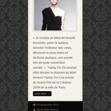
« Je voulais un idéal de beauté
écorchée, peler la surface,
dévoiler l’intérieur des corps,
découvrir la peau dans un
érotisme pudique, une pureté
loin de toute convention
sociale. » Yiqing Yin On pouvait
déjà déceler le diamant qu’allait
devenir Yiqing Yin à sa remise
du Grand Prix de la Création
2009 de la ville de Paris
read more
25 septembre 2011
Marie-Odile Radom