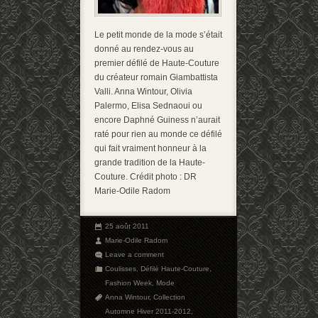
Le petit monde de la mode s’était
donné au rendez-vous au
premier défilé de Haute-Couture
du créateur romain Giambattista
Valli. Anna Wintour, Olivia
Palermo, Elisa Sednaoui ou
encore Daphné Guiness n’aurait
raté pour rien au monde ce défilé
qui fait vraiment honneur à la
grande tradition de la Haute-
Couture. Crédit photo : DR
Marie-Odile Radom
25 août 2011
Marie-Odile Radom
Leave a comment
Coulisses
,
Défilé Haute-Couture
,
Fashion Week
,
Mode
Anna Wintour
,
Collection
Automne Hiver 2011-2012
,