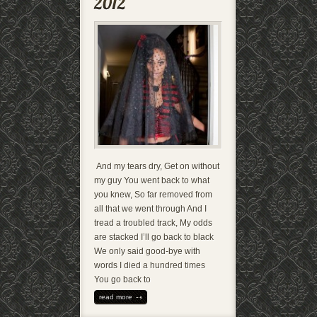
And my tears dry, Get on without
my guy You went back to what
you knew, So far removed from
all that we went through And I
tread a troubled track, My odds
are stacked I’ll go back to black
We only said good-bye with
words I died a hundred times
You go back to
read more