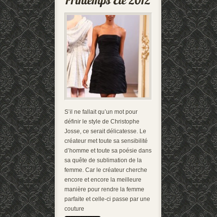
S’il ne fallait qu’un mot pour
définir le style de Christophe
Josse, ce serait délicatesse. Le
créateur met toute sa sensibilité
d’homme et toute sa poésie dans
sa quête de sublimation de la
femme. Car le créateur cherche
encore et encore la meilleure
manière pour rendre la femme
parfaite et celle-ci passe par une
couture