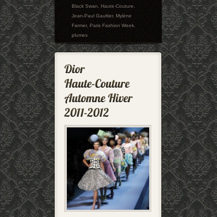
Black Swan
,
Haute-Couture
,
Jean-Paul Gaultier
,
Mylène
Farmer
,
Paris Fashion Week
,
plumes