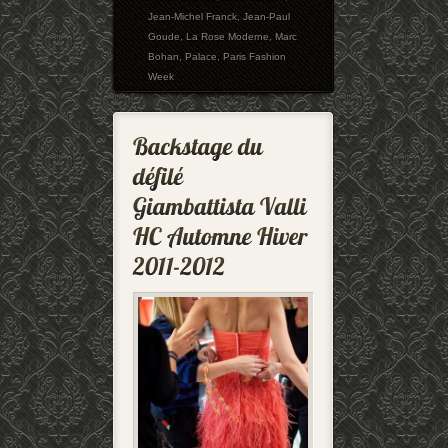
Jean-Michel Franck
,
Jean-Paul
Goude
,
La Rose Moderne
,
Marc
Bohan
,
Palace
,
Paris Fashion
Week