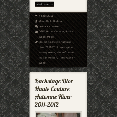
read more
7 août 2011
Marie-Odile Radom
Leave a comment
Défilé Haute-Couture
,
Fashion
Week
,
Mode
3D
,
art
,
Collection Automne
Hiver 2011-2012
,
conceptuel
,
exo-squelette
,
Haute-Couture
,
Iris Van Herpen
,
Paris Fashion
Week