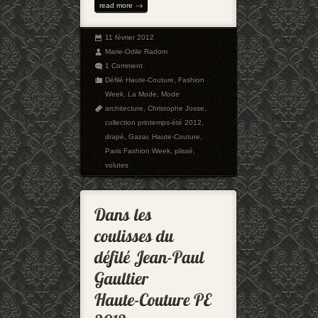
read more
11 février 2012
Marie-Odile Radom
1 Comment
Défilé Haute-Couture
,
Fashion
Week
,
La Mode
,
Mode
architecture
,
Christophe Josse
,
collection printemps-été 2012
,
drapé
,
Gazar
,
Haute-Couture
,
Paris Fashion Week
,
plissé
,
volutes