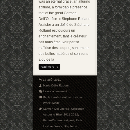
was an eternal grace, an alluring
attitude, a formidable presence,
that of the great Carmen
Dell’Orefice. » Stéphane Rolland
Assister à un défilé de Stéphane
Rolland est toujours un
enchantement, tant le créateur
sait nous émouvoir par sa
maîtrise des coupes, son amour
des belles matières et son sens
aigu de la
read more
17 août 2011
Marie-Odile Radom
Leave a comment
Défilé Haute-Couture
,
Fashion
Week
,
Mode
Carmen Dell'Orefice
,
Collection
Automne Hiver 2011-2012
,
Haute-Couture
,
origami
,
Paris
Fashion Week
,
Stéphane