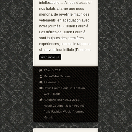
intellectuelle… A nous d’adapter
nos habits à la vie que nous
menons, de revêtir le matin des
vêtements en adéquation avec
notre journée. » Julien Fournié
Les défilés de Julien Fournié
sont toujours des premières
expériences, comme le rappelle
si souvent leur intitulé (Premiers
read more
17 août 2011
Marie-Odile Radom
1 Comment
Défilé Haute-Couture
,
Fashion
Week
,
Mode
Automne Hiver 2011-2012
,
Haute-Couture
,
Julien Fournié
,
Paris Fashion Week
,
Première
Mutation