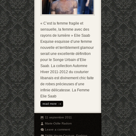
« C’est la femme fragile et
sensuelle, la femme avec des
rayons de lumière » Elie Saab
Exquise esquisse d’une femme
nouvelle et terriblement glamour
serait une excellente définition
pour le Songe Urbain d’Elie
Saab. La collection Automne
Hiver 2011-2012 du couturier
libanais est divinement chic faite
de robes précieuses d’une
infinie délicatesse. La Femme
Elie Saab
read more
11 septembre 2011
Marie-Odile Radom
Leave a comment
Défilé Haute-Couture
,
Fashion