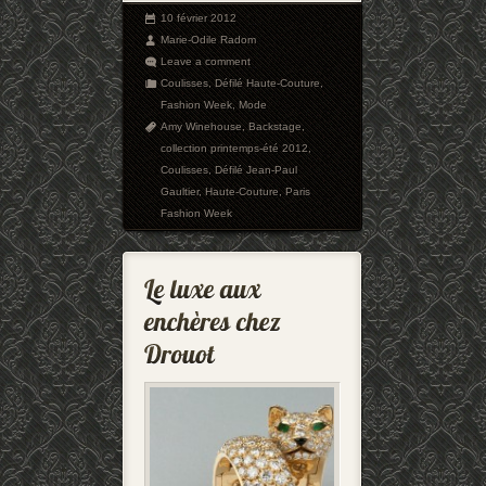
10 février 2012
Marie-Odile Radom
Leave a comment
Coulisses
,
Défilé Haute-Couture
,
Fashion Week
,
Mode
Amy Winehouse
,
Backstage
,
collection printemps-été 2012
,
Coulisses
,
Défilé Jean-Paul
Gaultier
,
Haute-Couture
,
Paris
Fashion Week