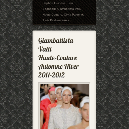
Daphné Guiness
,
Elisa
Sednaoui
,
Giambattista Valli
,
Haute-Couture
,
Olivia Palermo
,
Paris Fashion Week