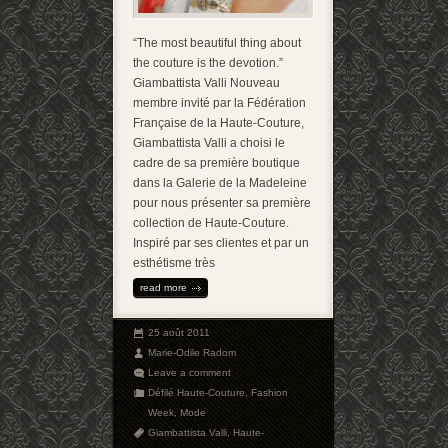
“The most beautiful thing about
the couture is the devotion.”
Giambattista Valli Nouveau
membre invité par la Fédération
Française de la Haute-Couture,
Giambattista Valli a choisi le
cadre de sa première boutique
dans la Galerie de la Madeleine
pour nous présenter sa première
collection de Haute-Couture.
Inspiré par ses clientes et par un
esthétisme très
read more
25 août 2011
Marie-Odile Radom
Leave a comment
Défilé Haute-Couture
,
Fashion
Week
,
Mode
Giambattista Valli
,
Haute-