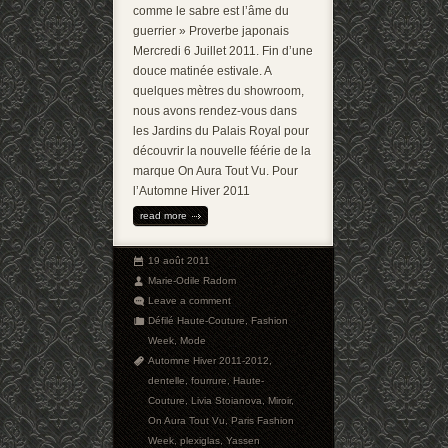
comme le sabre est l’âme du
guerrier » Proverbe japonais
Mercredi 6 Juillet 2011. Fin d’une
douce matinée estivale. A
quelques mètres du showroom,
nous avons rendez-vous dans
les Jardins du Palais Royal pour
découvrir la nouvelle féérie de la
marque On Aura Tout Vu. Pour
l’Automne Hiver 2011
read more
19 août 2011
Marie-Odile Radom
Leave a comment
Défilé Haute-Couture
,
Fashion
Week
,
Mode
Automne Hiver 2011-2012
,
dentelle
,
fourrure
,
Haute-
Couture
,
Livia Stoianova
,
Miroir
,
On Aura Tout Vu
,
Paris Fashion
Week
,
plexiglas
,
Yassen