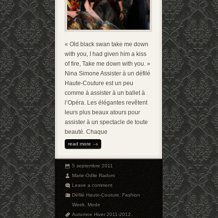
« Old black swan take me down
with you, I had given him a kiss
of fire, Take me down with you. »
Nina Simone Assister à un défilé
Haute-Couture est un peu
comme à assister à un ballet à
l’Opéra. Les élégantes revêtent
leurs plus beaux atours pour
assister à un spectacle de toute
beauté. Chaque
read more
5 septembre 2011
Marie-Odile Radom
Leave a comment
Défilé Haute-Couture
,
Fashion
Week
,
Mode
Automne Hiver 2011-2012
,