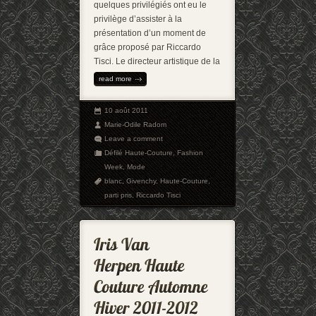
quelques privilégiés ont eu le
privilège d’assister à la
présentation d’un moment de
grâce proposé par Riccardo
Tisci. Le directeur artistique de la
read more
10 août 2011
Marie-Odile Radom
Leave a comment
Défilé Haute-Couture
,
Fashion
Week
,
Mode
blanc
,
Givenchy
,
Haute-Couture
,
parti pris
,
Riccardo Tisci