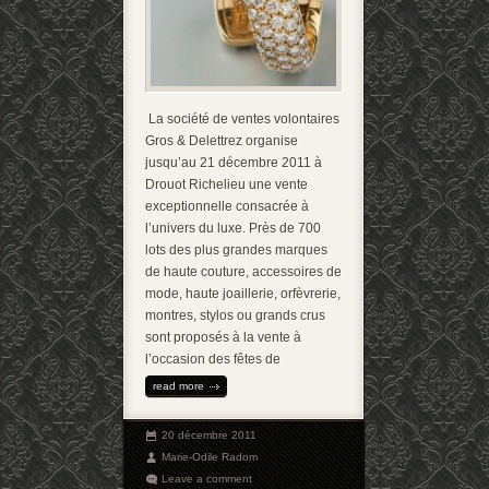
La société de ventes volontaires
Gros & Delettrez organise
jusqu’au 21 décembre 2011 à
Drouot Richelieu une vente
exceptionnelle consacrée à
l’univers du luxe. Près de 700
lots des plus grandes marques
de haute couture, accessoires de
mode, haute joaillerie, orfèvrerie,
montres, stylos ou grands crus
sont proposés à la vente à
l’occasion des fêtes de
read more
20 décembre 2011
Marie-Odile Radom
Leave a comment