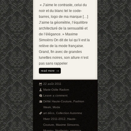
« J’aime le contraste, celui du
noir et du blanc tel le code-
barres, logo de ma marque […]
J’aime la géométrie, l’équilibre
architecturé de la sensualité et
de l’élégance. » Maxime
Simoëns On dit de lui qu’il est la
relève de la mode française.
Grand, fin avec de grandes
lunettes noires, son allure n’est
pas sans rappeler
read more
22 août 2011
Marie-Odile Radom
Leave a comment
Défilé Haute-Couture
,
Fashion
Week
,
Mode
art déco
,
Collection Automne
Hiver 2011-2012
,
Haute-
Couture
,
Maxime Simoens
,
Munrau
,
Nosferatu
,
organza
,