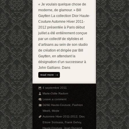
« Je voulais quelque chose de
moderne, de glamour. » Bill
Gaytten La collection Dior Haute-
Couture Automne Hiver 2011-
2012 présentée à Paris début
juillet a été entièrement conçue
par un collectif de stylistes et
d’artisans au sein de son studio
de création et dirigée par Bill
Gaytten, en attendant la
désignation d’un successeur à
John Galliano. Dans
read more
4 septembre 2011
Marie-Odile Radom
Leave a comment
Défilé Haute-Couture
,
Fashion
Week
,
Mode
Automne Hiver 2011-2012
,
Dior
,
Ettore Sottsass
,
Frank Gehry
,
Haute-Couture
,
Jean Dunand
,