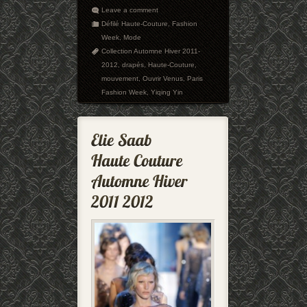
Leave a comment
Défilé Haute-Couture
,
Fashion
Week
,
Mode
Collection Automne Hiver 2011-
2012
,
drapés
,
Haute-Couture
,
mouvement
,
Ouvrir Venus
,
Paris
Fashion Week
,
Yiqing Yin