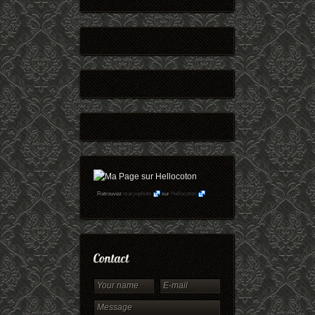
Retrouvez
maryophoto
sur
Hellocoton