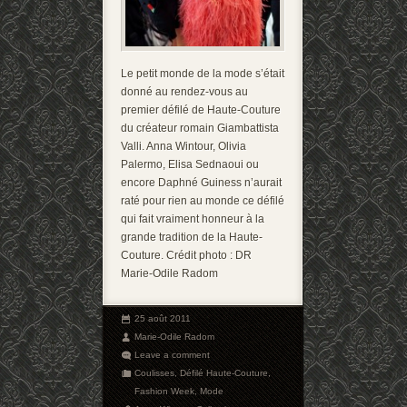
Le petit monde de la mode s’était
donné au rendez-vous au
premier défilé de Haute-Couture
du créateur romain Giambattista
Valli. Anna Wintour, Olivia
Palermo, Elisa Sednaoui ou
encore Daphné Guiness n’aurait
raté pour rien au monde ce défilé
qui fait vraiment honneur à la
grande tradition de la Haute-
Couture. Crédit photo : DR
Marie-Odile Radom
25 août 2011
Marie-Odile Radom
Leave a comment
Coulisses
,
Défilé Haute-Couture
,
Fashion Week
,
Mode