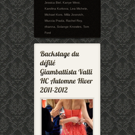
Jessica Biel
,
Kanye West
,
Karolina Kurkova
,
Lea Michele
,
Michael Kors
,
Milla Jovovich
,
Miuccia Prada
,
Rachel Roy
,
rihanna
,
Solange Knowles
,
Tom
Ford