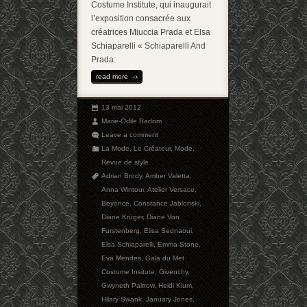
Costume Institute, qui inaugurait
l’exposition consacrée aux
créatrices Miuccia Prada et Elsa
Schiaparelli « Schiaparelli And
Prada:
read more
13 mai 2012
Marie-Odile Radom
Leave a comment
La Mode
,
Le Créateur
,
Mode
,
Revue de style
Adrian Brody
,
Amber Valetta
,
Anna Wintour
,
Atelier Versace
,
Beyonce
,
Constance Jablonski
,
Diane Krüger
,
Diane Von
Furstenberg
,
Elisa Sednaoui
,
Elsa Schiaparelli
,
Emma Stone
,
Eva Mendes
,
Gala du Met
Costume Insitute
,
Givenchy
,
Gwyneth Paltrow
,
Heidi Klum
,
Hilary Swank
,
January Jones
,