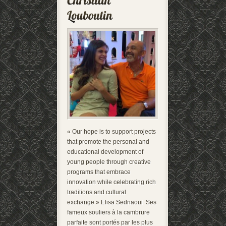
« Our hope is to support projects
that promote the personal and
educational development of
young people through creative
programs that embrace
innovation while celebrating rich
traditions and cultural
exchange » Elisa Sednaoui Ses
fameux souliers à la cambrure
parfaite sont portés par les plus