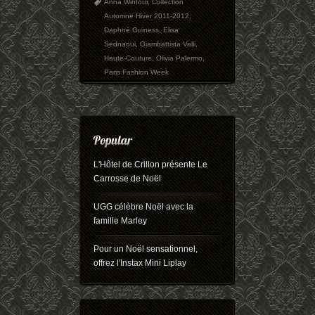
Anna Wintour
,
Collection
Automne Hiver 2011-2012
,
Daphné Guiness
,
Elisa
Sednaoui
,
Giambattista Valli
,
Haute-Couture
,
Olivia Palermo
,
Paris Fashion Week
L'Hôtel de Crillon présente Le
Carrosse de Noël
UGG célèbre Noël avec la
famille Marley
Pour un Noël sensationnel,
offrez l'Instax Mini Liplay