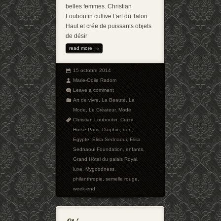
belles femmes. Christian
Louboutin cultive l’art du Talon
Haut et crée de puissants objets
de désir
read more
15 octobre 2014
Marie-Odile Radom
Leave a comment
Art de vivre
,
La Beauté
,
La
Mode
,
Le Créateur
,
Mode
Christian Louboutin
,
Crazy
Horse Paris
,
Darphin
,
don
,
Egypte
,
Elisa Sednaoui
,
Elisa
Sednaoui Foundation
,
enfants
,
Grand Hôtel du palais Royal
,
luxe
,
Mygoodness
,
philanthropie
,
semelle rouge
,
week-end