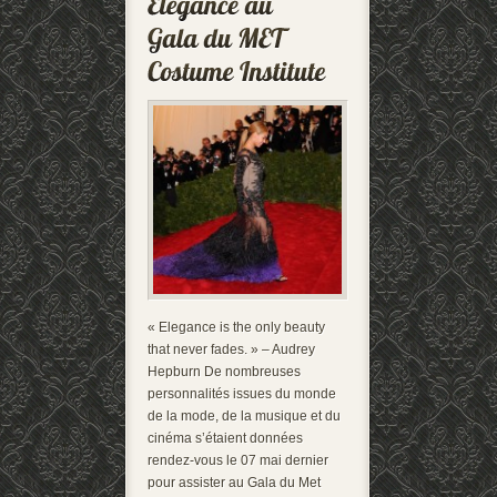
« Elegance is the only beauty
that never fades. » – Audrey
Hepburn De nombreuses
personnalités issues du monde
de la mode, de la musique et du
cinéma s’étaient données
rendez-vous le 07 mai dernier
pour assister au Gala du Met