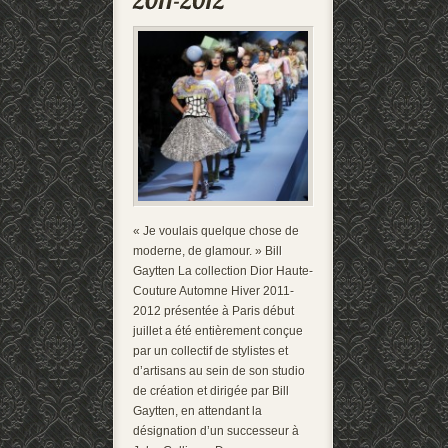
« Je voulais quelque chose de
moderne, de glamour. » Bill
Gaytten La collection Dior Haute-
Couture Automne Hiver 2011-
2012 présentée à Paris début
juillet a été entièrement conçue
par un collectif de stylistes et
d’artisans au sein de son studio
de création et dirigée par Bill
Gaytten, en attendant la
désignation d’un successeur à