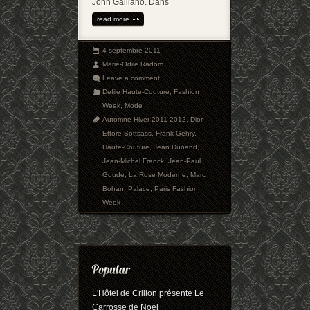
John Galliano. Dans
read more
4 septembre 2011
Marie-Odile Radom
Leave a comment
Défilé Haute-Couture
,
Fashion
Week
,
Mode
Automne Hiver 2011-2012
,
Dior
,
Ettore Sottsass
,
Frank Gehry
,
Haute-Couture
,
Jean Dunand
,
Jean-Michel Franck
,
Jean-Paul
Goude
,
La Rose Moderne
,
Marc
Bohan
,
Palace
,
Paris Fashion
Week
L'Hôtel de Crillon présente Le
Carrosse de Noël