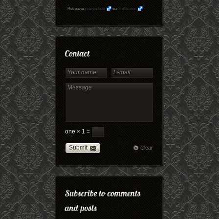
Retrouvez
maryophoto
sur
Hellocoton
one × 1 =
Submit
Clear