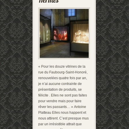
« Pour les douze vitrines de la
rue du Faubourg-Saint-Honoré,
renouvelées quatre fois par an,
je n’ai aucune contrainte de
présentation de produits, se
félicite . Elles ne sont pas faites
pour vendre mais pour faire
rêver les passants… » Antoine
Platteau Elles nous happent et
nous attirent. C’est presque mus
par un irrésistible attrait que