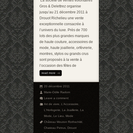
La société de ventes volontaires
Gros & Delettrez organise
jusqu’au 21 décembre 2011 à
Drouot Richelieu une vente
exceptionnelle consacrée à
l’univers du luxe. Près de 700
lots des plus grandes marques
de haute couture, accessoires de
mode, haute joaillerie, orfèvrerie,
montres, stylos ou grands crus
sont proposés à la vente à
l’occasion des fêtes de
read more
20 décembre 2011
Marie-Odile Radom
Leave a comment
Art de vivre
,
L'Accessoire
,
L'Horlogerie
,
La Joaillerie
,
La
Mode
,
Le Lieu
,
Mode
Château Mouton Rothschild
,
Chateau Petrus
,
Drouot