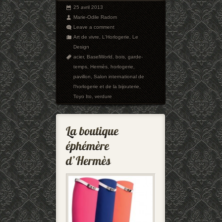
25 avril 2013
Marie-Odile Radom
Leave a comment
Art de vivre
,
L'Horlogerie
,
Le
Design
acier
,
BaselWorld
,
bois
,
garde-
temps
,
Hermès
,
horlogerie
,
pavillon
,
Salon international de
l'horlogerie et de la bijouterie
,
Toyo Ito
,
verdure