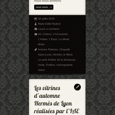
nous nous arrêtons
read more
30 juillet 2016
Marie-Odile Radom
Leave a comment
Art
,
Culture
,
L'Accessoire
,
L'Artiste
,
L'Expo
,
La Mode
,
Mode
Antoine Platteau
,
Chapelle
Saint-Louis
,
Hermès
,
le Miroir
,
Le petit théâtre de la démesure
,
mode
,
Poitiers
,
scénographie
,
vitrine