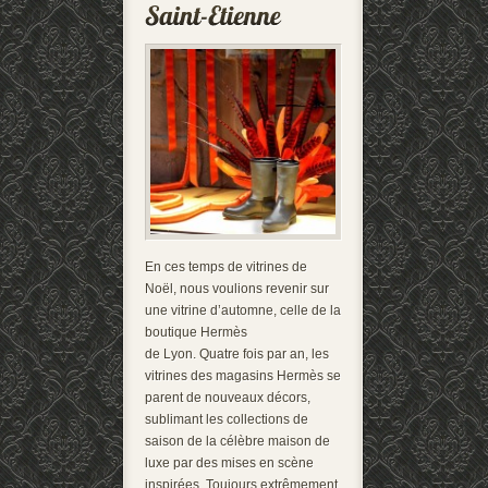
En ces temps de vitrines de
Noël, nous voulions revenir sur
une vitrine d’automne, celle de la
boutique Hermès
de Lyon. Quatre fois par an, les
vitrines des magasins Hermès se
parent de nouveaux décors,
sublimant les collections de
saison de la célèbre maison de
luxe par des mises en scène
inspirées. Toujours extrêmement