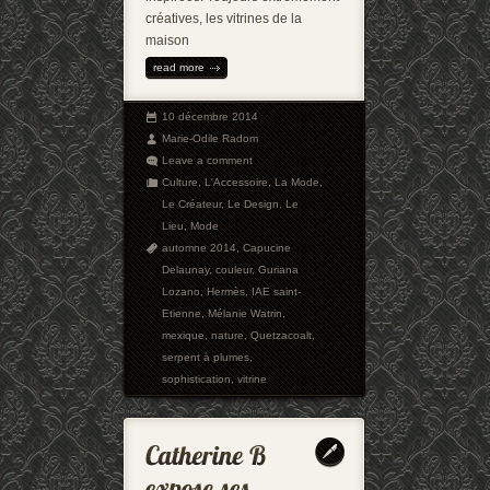
créatives, les vitrines de la
maison
read more
10 décembre 2014
Marie-Odile Radom
Leave a comment
Culture
,
L'Accessoire
,
La Mode
,
Le Créateur
,
Le Design
,
Le
Lieu
,
Mode
automne 2014
,
Capucine
Delaunay
,
couleur
,
Guriana
Lozano
,
Hermès
,
IAE saint-
Etienne
,
Mélanie Watrin
,
mexique
,
nature
,
Quetzacoalt
,
serpent à plumes
,
sophistication
,
vitrine