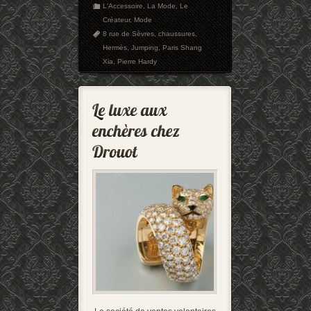
L'Accessoire
,
La Mode
,
Le
Créateur
,
Mode
8 rue de Sèvres
,
chaussures
,
Hermès
,
Jumping
,
Paris Shang
Xia
,
Pierre Hardy