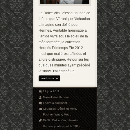
La Dolce Vita : c’est autour de ce
thème que Véronique Nichanian
a imaginé son défilé pour
Hermès. Véritable hommage à
l’art de vivre sous le soleil de la
méditerranée, la collection
Hermès Printemps Eté 2012
n’est que matières raffinées et
allure distinguée. Retour sur les
quelques minutes ayant précédé
le show. J’ai attrapé un
read more
27 juin 2011
Marie-Odile Radom
Leave a comment
Coulisses
,
Défilé Homme
,
Fashion Week
,
Mode
Défilé
,
Dolce Vita
,
Hermès
,
Homme printemps-Eté 2012
,