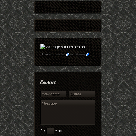
Retrouvez
maryophoto
sur
Hellocoton
2 +
= ten