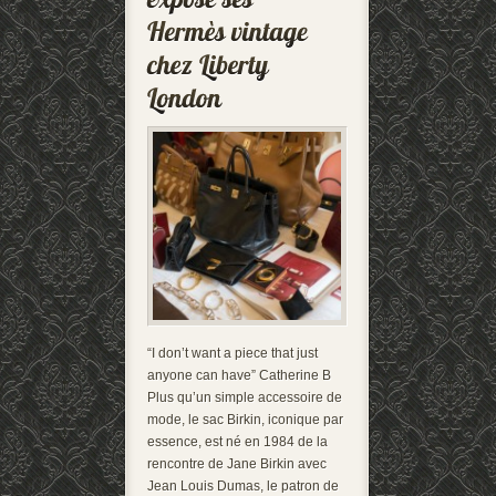
“I don’t want a piece that just
anyone can have” Catherine B
Plus qu’un simple accessoire de
mode, le sac Birkin, iconique par
essence, est né en 1984 de la
rencontre de Jane Birkin avec
Jean Louis Dumas, le patron de