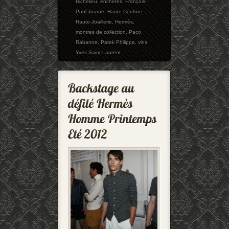
Richelieu
,
enchères
,
François-
Paul Journe
,
Haute-Couture
,
Haute-Joaillerie
,
Hermès
,
montres de collection
,
Paco
Rabanne
,
Patek Philippe
,
vins
,
Yves Saint-Laurent