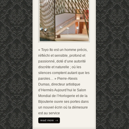
« Toyo Ito est un homme précis,
réfléchi et sensible, profond et
passionné, doté d’une autorité
discrète et naturelle ; où les
silences comptent autant que les
paroles… » Pierre-Alexis
Dumas, directeur artistique
d’Hermès Aujourd’hui le Salon
Mondial de l’Horlogerie et de la
Bijouterie ouvre ses portes dans
un nouvel écrin où la démesure
est au service
read more