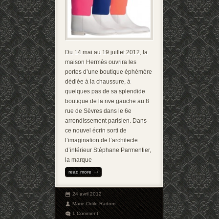
Du 14 mai au 19 juillet 2012, la
maison Hermès ouvrira les
portes d’une boutique éphémère
dédiée à la chaussure, à
quelques pas de sa splendide
boutique de la rive gauche au 8
rue de Sèvres dans le 6e
arrondissement parisien. Dans
ce nouvel écrin sorti de
l’imagination de l’architecte
d’intérieur Stéphane Parmentier,
la marque
read more
24 avril 2012
Marie-Odile Radom
1 Comment