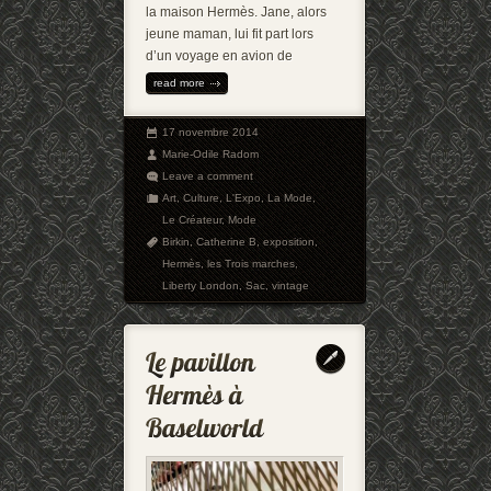
la maison Hermès. Jane, alors
jeune maman, lui fit part lors
d’un voyage en avion de
read more
17 novembre 2014
Marie-Odile Radom
Leave a comment
Art
,
Culture
,
L'Expo
,
La Mode
,
Le Créateur
,
Mode
Birkin
,
Catherine B
,
exposition
,
Hermès
,
les Trois marches
,
Liberty London
,
Sac
,
vintage