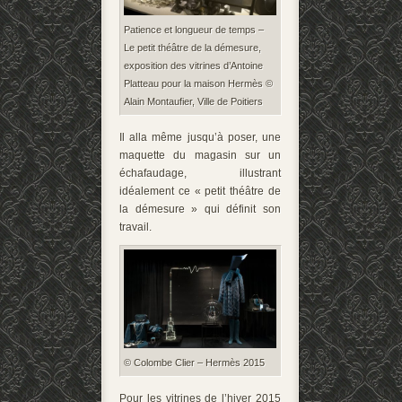
Patience et longueur de temps –
Le petit théâtre de la démesure,
exposition des vitrines d’Antoine
Platteau pour la maison Hermès ©
Alain Montaufier, Ville de Poitiers
Il alla même jusqu’à poser, une
maquette du magasin sur un
échafaudage, illustrant
idéalement ce « petit théâtre de
la démesure » qui définit son
travail.
© Colombe Clier – Hermès 2015
Pour les vitrines de l’hiver 2015