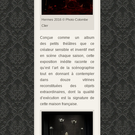
Hermes 2016 © Photo Colombe
Clier
Conçue comme un album
des petits théâtres que ce
créateur sensible et inventif met
en scène chaque saison, cette
exposition inédite raconte ce
qu’est l’art de la scénographie
tout en donnant à contempler
dans douze vitrines
reconstituées des objets
extraordinaires, dont la qualité
d’exécution est la signature de
cette maison française.