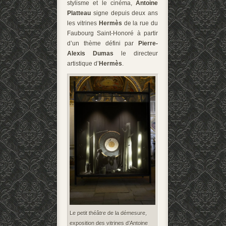
stylisme et le cinéma,
Antoine
Platteau
signe depuis deux ans
les vitrines
Hermès
de la rue du
Faubourg Saint-Honoré à partir
d’un thème défini par
Pierre-
Alexis Dumas
le directeur
artistique d’
Hermès
.
Le petit théâtre de la démesure,
exposition des vitrines d’Antoine