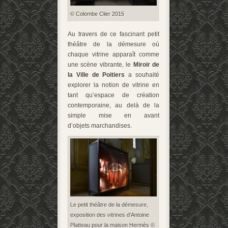
© Colombe Clier 2015
Au travers de ce fascinant petit
théâtre de la démesure où
chaque vitrine apparaît comme
une scène vibrante, le
Miroir de
la Ville de Poitiers
a souhaité
explorer la notion de vitrine en
tant qu’espace de création
contemporaine, au delà de la
simple mise en avant
d’objets marchandises.
Le petit théâtre de la démesure,
exposition des vitrines d’Antoine
Platteau pour la maison Hermès ©