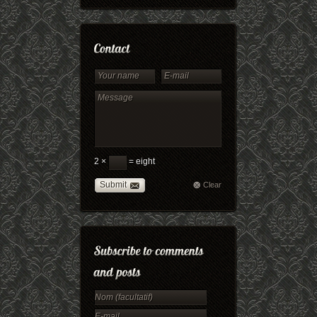
2 ×
= eight
Submit
Clear