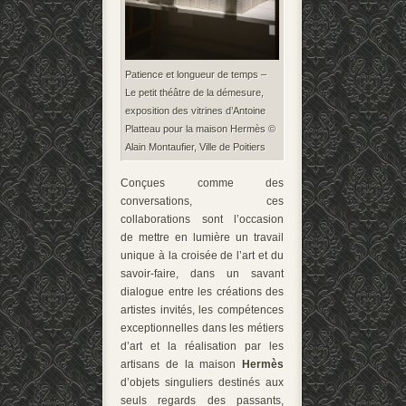
Patience et longueur de temps –
Le petit théâtre de la démesure,
exposition des vitrines d’Antoine
Platteau pour la maison Hermès ©
Alain Montaufier, Ville de Poitiers
Conçues comme des
conversations, ces
collaborations sont l’occasion
de mettre en lumière un travail
unique à la croisée de l’art et du
savoir-faire, dans un savant
dialogue entre les créations des
artistes invités, les compétences
exceptionnelles dans les métiers
d’art et la réalisation par les
artisans de la maison
Hermès
d’objets singuliers destinés aux
seuls regards des passants,