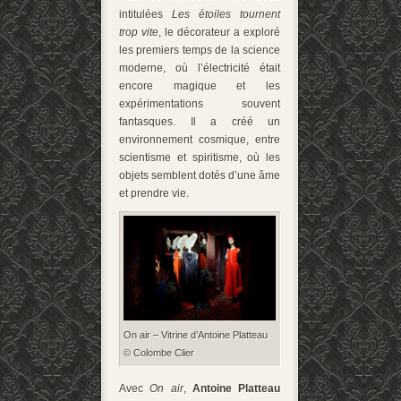
intitulées
Les étoiles tournent
trop vite
, le décorateur a exploré
les premiers temps de la science
moderne, où l’électricité était
encore magique et les
expérimentations souvent
fantasques. Il a créé un
environnement cosmique, entre
scientisme et spiritisme, où les
objets semblent dotés d’une âme
et prendre vie.
On air – Vitrine d’Antoine Platteau
© Colombe Clier
Avec
On air
,
Antoine Platteau