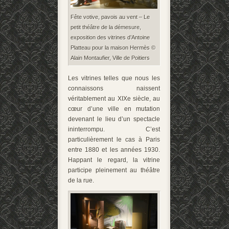
Fête votive, pavois au vent – Le
petit théâtre de la démesure,
exposition des vitrines d’Antoine
Platteau pour la maison Hermès ©
Alain Montaufier, Ville de Poitiers
Les vitrines telles que nous les
connaissons naissent
véritablement au XIX
e
siècle, au
cœur d’une ville en mutation
devenant le lieu d’un spectacle
ininterrompu. C’est
particulièrement le cas à Paris
entre 1880 et les années 1930.
Happant le regard, la vitrine
participe pleinement au théâtre
de la rue.