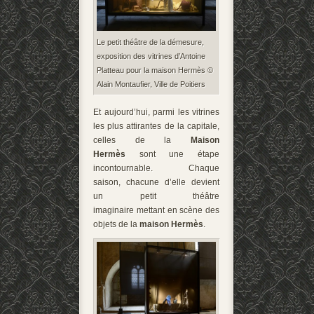
Le petit théâtre de la démesure,
exposition des vitrines d’Antoine
Platteau pour la maison Hermès ©
Alain Montaufier, Ville de Poitiers
Et aujourd’hui, parmi les vitrines
les plus attirantes de la capitale,
celles de la
Maison
Hermès
sont une étape
incontournable. Chaque
saison, chacune d’elle devient
un petit théâtre
imaginaire mettant en scène des
objets de la
maison Hermès
.