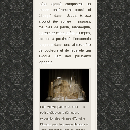
métal ajouré composent un
monde entièrement pensé et
fabriqué dans
Spring is just
around the corner
: nuages,
meubles de jardin, mannequin,
ou encore chien fidèle au repos,
son os à proximité, l’ensemble
baignant dans une atmosphère
de couleurs et de légèreté qui
évoque l’art des paravents
japonais.
Fête votive, pavois au vent – Le
petit théâtre de la démesure,
exposition des vitrines d’Antoine
Platteau pour la maison Hermès ©