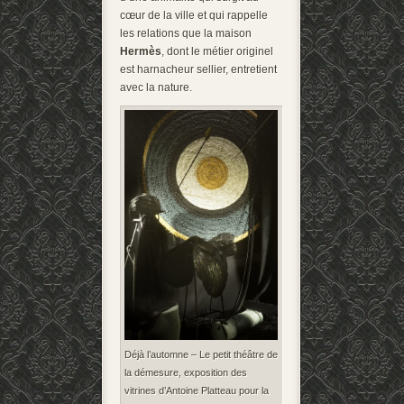
cœur de la ville et qui rappelle
les relations que la maison
Hermès
, dont le métier originel
est harnacheur sellier, entretient
avec la nature.
Déjà l’automne – Le petit théâtre de
la démesure, exposition des
vitrines d’Antoine Platteau pour la