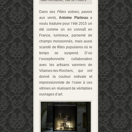
Alain Montaufier, Ville de Poitiers
Dans ses
Fêtes votives, pavois
aux vents,
Antoine Platteau
a
voulu traduire pour l’été 2015 un
été comme on en connaît en
France, lumineux, parsemé de
champs moissonnés, mais aussi
scandé de fêtes populaires où le
temps se suspend. D’où
l’exceptionnelle collaboration
avec les artisans vanniers de
Vilaines-les-Rochers, qui ont
donné la couleur estivale et
impressionniste de l’osier à ces
vitrines en réalisant de véritables
ouvrages d’art.