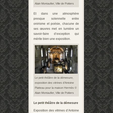
Alain Montaufier, Ville de Poitiers
Et dans une atmosphère
presque solennelle entre
onirisme et poésie, chacune de
ses œuvres met en lumière un
savoir-faire d’exception qui
mérite bien une exposition.
Le petit théâtre de la démesure,
exposition des vitrines d’Antoine
Platteau pour la maison Hermès ©
Alain Montaufier, Ville de Poitiers
Le petit théâtre de la démesure
Exposition des vitrines d’Antoine