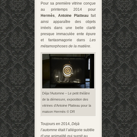
Pour sa première vitrine conçue
au printemps 2014 pour
Hermès
,
Antoine Platteau
fait
ainsi apparaître des objets
irréels dans une belle clarté
presque immaculée ente épure
et fantasmagorie dans
Les
métamorphoses de la matière
.
Déja l’Automne – Le petit théâtre
de la démesure, exposition des
vitrines d’Antoine Platteau pour la
maison Hermès © DR
Toujours en 2014,
Déjà
l’automne
était l’allégorie subtile
d’une animalité qui surgit au