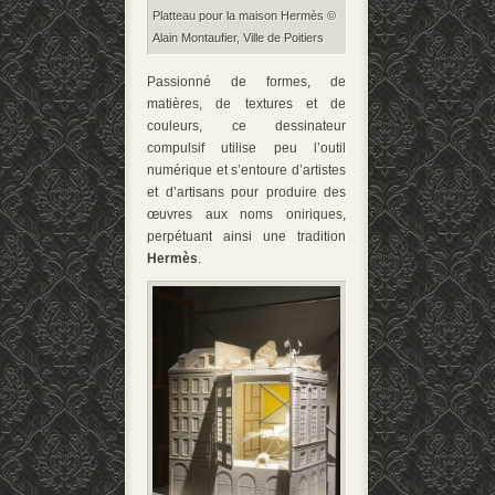
Platteau pour la maison Hermès ©
Alain Montaufier, Ville de Poitiers
Passionné de formes, de
matières, de textures et de
couleurs, ce dessinateur
compulsif utilise peu l’outil
numérique et s’entoure d’artistes
et d’artisans pour produire des
œuvres aux noms oniriques,
perpétuant ainsi une tradition
Hermès
.