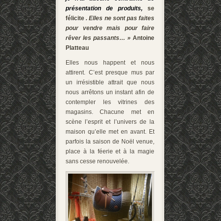
présentation de produits,
se
félicite
. Elles ne sont pas faites
pour vendre mais pour faire
rêver les passants… »
Antoine
Platteau
Elles nous happent et nous
attirent. C’est presque mus par
un irrésistible attrait que nous
nous arrêtons un instant afin de
contempler les vitrines des
magasins. Chacune met en
scène l’esprit et l’univers de la
maison qu’elle met en avant. Et
parfois la saison de Noël venue,
place à la féerie et à la magie
sans cesse renouvelée.