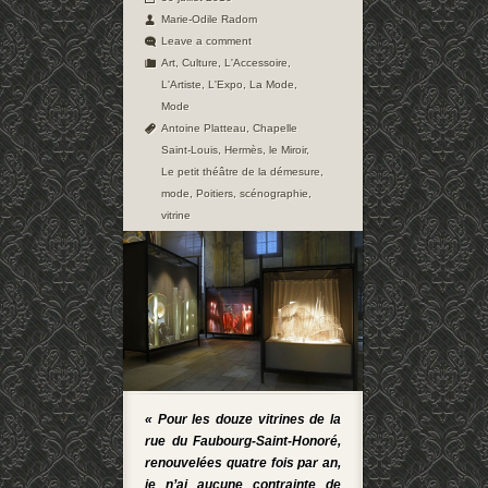
Marie-Odile Radom
Leave a comment
Art
,
Culture
,
L'Accessoire
,
L'Artiste
,
L'Expo
,
La Mode
,
Mode
Antoine Platteau
,
Chapelle
Saint-Louis
,
Hermès
,
le Miroir
,
Le petit théâtre de la démesure
,
mode
,
Poitiers
,
scénographie
,
vitrine
« Pour les douze vitrines de la
rue du Faubourg-Saint-Honoré,
renouvelées quatre fois par an,
je n’ai aucune contrainte de