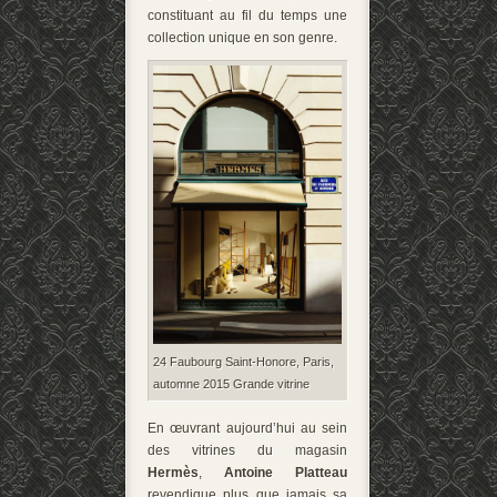
constituant au fil du temps une
collection unique en son genre.
24 Faubourg Saint-Honore, Paris,
automne 2015 Grande vitrine
En œuvrant aujourd’hui au sein
des vitrines du magasin
Hermès
,
Antoine Platteau
revendique plus que jamais sa