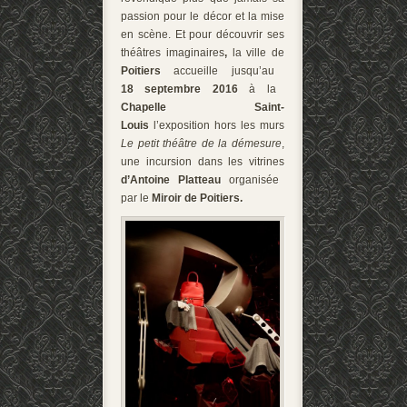
passion pour le décor et la mise
en scène. Et pour découvrir ses
théâtres imaginaires
,
la ville de
Poitiers
accueille jusqu’au
18 septembre 2016
à la
Chapelle Saint-
Louis
l’exposition hors les murs
Le petit théâtre de la démesure
,
une incursion dans les vitrines
d’Antoine Platteau
organisée
par le
Miroir de Poitiers.