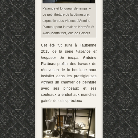
Patience et longueur de temps –
Le petit théâtre de la démesure,
exposition des vitrines d’Antoine
Platteau pour la maison Hermès ©
Alain Montaufier, Ville de Poitiers
Cet été fut suivi à l’automne
2015 de la série
Patience et
longueur du temps
.
Antoine
Platteau
profita des travaux de
rénovation de la boutique pour
installer dans les prestigieuses
vitrines un chantier de peinture
avec ses pinceaux et ses
couteaux à enduit aux manches
gainés de cuirs précieux.