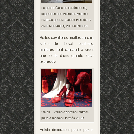
Le petit théâtre de la démesure,
exposition des vitrines d’Antoine
Platteau pour la maison Hermès ©
Alain Montaufier, Ville de Poitiers
Bottes cavalières, malles en cuir,
selles de cheval, couleurs,
matières, tout concourt à créer
une féerie d’une grande force
expressive.
On air – vitrine d’Antoine Platteau
pour la maison Hermès © DR
Artiste décorateur passé par le