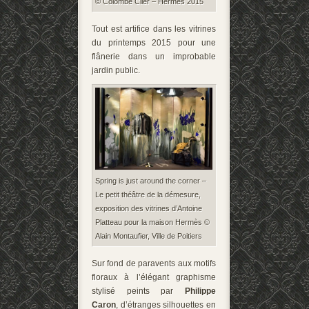
© Colombe Clier – Hermès 2015
Tout est artifice dans les vitrines
du printemps 2015 pour une
flânerie dans un improbable
jardin public.
Spring is just around the corner –
Le petit théâtre de la démesure,
exposition des vitrines d’Antoine
Platteau pour la maison Hermès ©
Alain Montaufier, Ville de Poitiers
Sur fond de paravents aux motifs
floraux à l’élégant graphisme
stylisé peints par
Philippe
Caron
, d’étranges silhouettes en