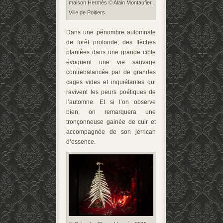
maison Hermès © Alain Montaufier,
Ville de Poitiers
Dans une pénombre automnale
de forêt profonde, des flèches
plantées dans une grande cible
évoquent une vie sauvage
contrebalancée par de grandes
cages vides et inquiétantes qui
ravivent les peurs poétiques de
l’automne. Et si l’on observe
bien, on remarquera une
tronçonneuse gainée de cuir et
accompagnée de son jerrican
d’essence.