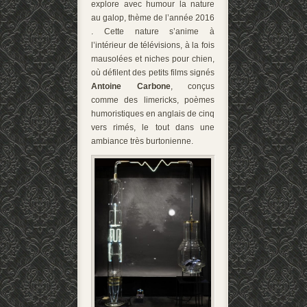
explore avec humour la nature
au galop, thème de l’année 2016
. Cette nature s’anime à
l’intérieur de télévisions, à la fois
mausolées et niches pour chien,
où défilent des petits films signés
Antoine Carbone
, conçus
comme des limericks, poèmes
humoristiques en anglais de cinq
vers rimés, le tout dans une
ambiance très burtonienne.