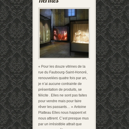
« Pour les douze vitrines de la
rue du Faubourg-Saint-Honoré,
renouvelées quatre fois par an,
je n’ai aucune contrainte de
présentation de produits, se
félicite . Elles ne sont pas faites
pour vendre mais pour faire
rêver les passants… » Antoine
Platteau Elles nous happent et
nous attirent. C’est presque mus
par un irrésistible attrait que