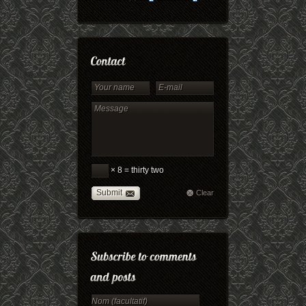
× 8 = thirty two
Submit
Clear