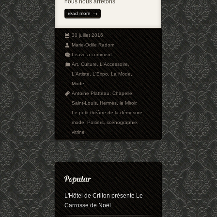
nous nous arrêtons
read more
30 juillet 2016
Marie-Odile Radom
Leave a comment
Art
,
Culture
,
L'Accessoire
,
L'Artiste
,
L'Expo
,
La Mode
,
Mode
Antoine Platteau
,
Chapelle
Saint-Louis
,
Hermès
,
le Miroir
,
Le petit théâtre de la démesure
,
mode
,
Poitiers
,
scénographie
,
vitrine
L'Hôtel de Crillon présente Le
Carrosse de Noël