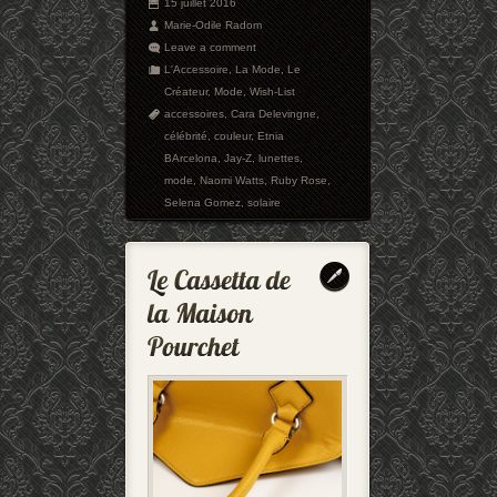
15 juillet 2016
Marie-Odile Radom
Leave a comment
L'Accessoire
,
La Mode
,
Le
Créateur
,
Mode
,
Wish-List
accessoires
,
Cara Delevingne
,
célébrité
,
couleur
,
Etnia
BArcelona
,
Jay-Z
,
lunettes
,
mode
,
Naomi Watts
,
Ruby Rose
,
Selena Gomez
,
solaire