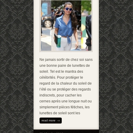
Ne jamais sortir de chez soi sans
une bonne paire de lunettes de
soleil. Tel est le mantra des
célébrités. Pour protéger le
regard de la chaleur du soleil de
l’été ou se protéger des regards
indiscrets, pour cacher les
cernes après une longue nuit ou
simplement pièces fétiches, les
lunettes de soleil sont les
read more