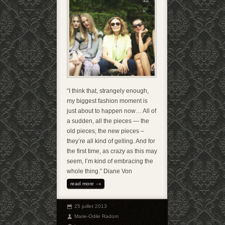
“I think that, strangely enough,
my biggest fashion moment is
just about to happen now… All of
a sudden, all the pieces — the
old pieces, the new pieces –
they’re all kind of gelling. And for
the first time, as crazy as this may
seem, I’m kind of embracing the
whole thing.” Diane Von
read more
25 juillet 2013
Marie-Odile Radom