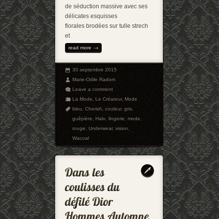
de séduction massive avec ses
délicates esquisses
florales brodées sur tulle strech
et
read more
30 septembre 2015
Marie-Odile Radom
Leave a comment
La Mode
,
Le Créateur
,
Mode
bleu
,
Cherish
,
couleur
,
gris
,
guêpière
,
Halo
,
lingerie
,
mode
,
rouge
,
Underwear
,
vision
,
Wacoal