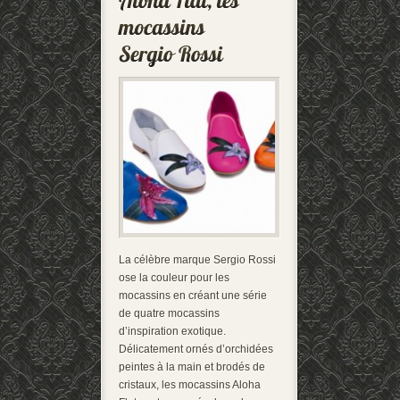
La célèbre marque Sergio Rossi
ose la couleur pour les
mocassins en créant une série
de quatre mocassins
d’inspiration exotique.
Délicatement ornés d’orchidées
peintes à la main et brodés de
cristaux, les mocassins Aloha