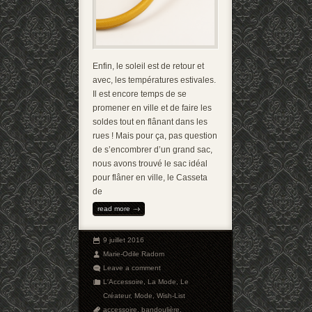
Enfin, le soleil est de retour et
avec, les températures estivales.
Il est encore temps de se
promener en ville et de faire les
soldes tout en flânant dans les
rues ! Mais pour ça, pas question
de s’encombrer d’un grand sac,
nous avons trouvé le sac idéal
pour flâner en ville, le Casseta
de
read more
9 juillet 2016
Marie-Odile Radom
Leave a comment
L'Accessoire
,
La Mode
,
Le
Créateur
,
Mode
,
Wish-List
accessoire
,
bandoulière
,