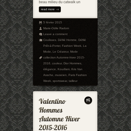
beau milieu du catwalk un
read more
5 février 2015
Marie-Odile Radom
Leave a comment
Coulisses
,
Défilé Homme
,
Défilé
Prêt-à-Porter
,
Fashion Week
,
La
Mode
,
Le Créateur
,
Mode
collection Automne-hiver 2015-
2016
,
couleur
,
Dior Hommes
,
élégance
,
Koudlam
,
Kris Van
Assche
,
musicien
,
Paris Fashion
Week
,
sportswear
,
tailleur