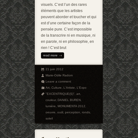
visuels. C’est l’un des rares
éléments que les artistes
peuvent aborder et toucher et qui
est d’une certaine façon de la
pensée pure. C’est impossible
de la transcrire ni en musique, ni
en parole, ni en philosophie, en
rien ! C’est brut
read more
21 juin 2012
Marie-Odile Radom
Leave a comment
Art
,
Culture
,
L'Artiste
,
L'Expo
"EXCENTRIQUE(S)"
,
art
,
couleur
,
DANIEL BUREN
,
lumière
,
MONUMENTA 2012
,
oeuvre
,
outil
,
perception
,
ronds
,
soleil