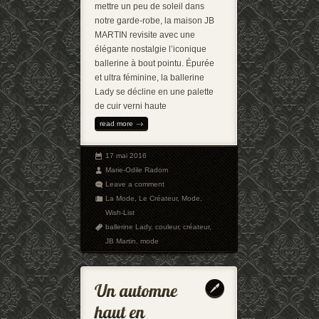
mettre un peu de soleil dans
notre garde-robe, la maison JB
MARTIN revisite avec une
élégante nostalgie l’iconique
ballerine à bout pointu. Épurée
et ultra féminine, la ballerine
Lady se décline en une palette
de cuir verni haute
read more
17 mai 2016
Marie-Odile Radom
Leave a comment
La Mode
,
Le Créateur
,
Mode
,
Wish-List
ballerine Lady
,
couleur
,
créateur
,
JB Martin
,
mode