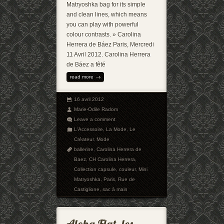
Matryoshka bag for its simple
and clean lines, which means
you can play with powerful
colour contrasts. » Carolina
Herrera de Báez Paris, Mercredi
11 Avril 2012. Carolina Herrera
de Báez a fêté
read more
16 avril 2012
Marie-Odile Radom
Leave a comment
L'Accessoire
,
La Mode
,
Le
Créateur
,
Mode
ballerine
,
Carolina Herrera de
Baez
,
CH Carolina Herrera
,
Collection capsule
,
couleur
,
Mini
Matryoshka
,
Paris
,
Rue de
Castiglione
,
sac à main