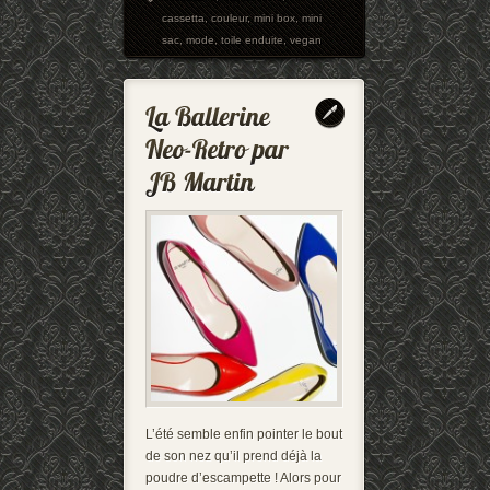
cassetta
,
couleur
,
mini box
,
mini
sac
,
mode
,
toile enduite
,
vegan
L’été semble enfin pointer le bout
de son nez qu’il prend déjà la
poudre d’escampette ! Alors pour