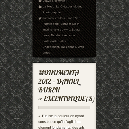
Leave a comment
La Mode
,
Le Créateur
,
Mode
,
Photographie
archives
,
couleur
,
Diane Von
Furstenberg
,
Elizabet Giplin
,
imprimé
,
joie de vivre
,
Laura
Love
,
Natalie Joos
,
robe
portefeuille
,
Tales of
Endearment
,
Tali Lennox
,
wrap
dress
« J’utilise la couleur en ayant
conscience qu’il s’agit d’un
élément fondamental des arts