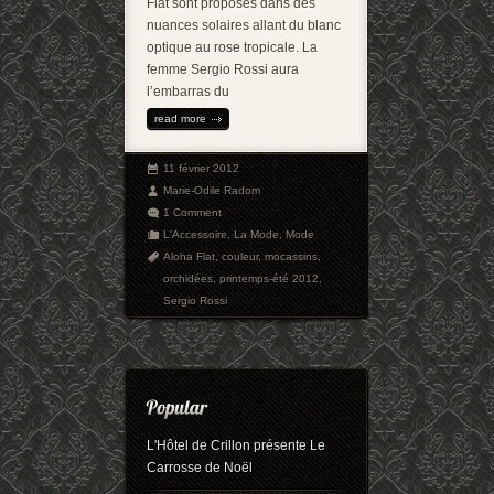
Flat sont proposés dans des
nuances solaires allant du blanc
optique au rose tropicale. La
femme Sergio Rossi aura
l’embarras du
read more
11 février 2012
Marie-Odile Radom
1 Comment
L'Accessoire
,
La Mode
,
Mode
Aloha Flat
,
couleur
,
mocassins
,
orchidées
,
printemps-été 2012
,
Sergio Rossi
L'Hôtel de Crillon présente Le
Carrosse de Noël