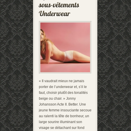
« Il vaudrait mieux ne jamais
porter de l’underwear et, s’il le
faut, choisir plutôt des tonalités
beige ou chair. » Jonny
Johansson Acte II. Better. Une
jeune femme insouciante secoue
au ralenti la tête de bonheur, un
large sourire illuminant son
visage se détachant sur fond