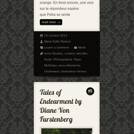
orange. En fond sonore, une voix
sur le répondeur espère
que Petra se sente
read more
24 octobre 2014
Marie-Odile Radom
Leave a comment
Mode
Acne Studios
,
couleur
,
mini-film
,
Nude
,
Photographie
,
Ryan
McGinley
,
sous-vêtements
,
Underwear
,
Underwear memos