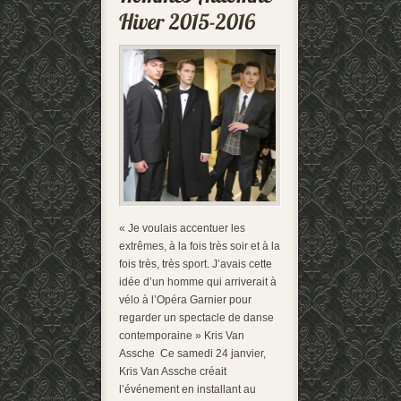
« Je voulais accentuer les
extrêmes, à la fois très soir et à la
fois très, très sport. J’avais cette
idée d’un homme qui arriverait à
vélo à l’Opéra Garnier pour
regarder un spectacle de danse
contemporaine » Kris Van
Assche Ce samedi 24 janvier,
Kris Van Assche créait
l’événement en installant au