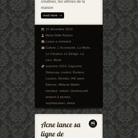
créatives, les vitrines de la
maison
read more
10 décembre 2014
Marie-Odile Radom
Leave a comment
Culture
,
L'Accessoire
,
La Mode
,
Le Créateur
,
Le Design
,
Le
Lieu
,
Mode
automne 2014
,
Capucine
Delaunay
,
couleur
,
Guriana
Lozano
,
Hermès
,
IAE saint-
Etienne
,
Mélanie Watrin
,
mexique
,
nature
,
Quetzacoalt
,
serpent à plumes
,
sophistication
,
vitrine