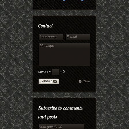
seven −
= 0
Submit
Clear