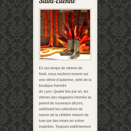
En ces temps de vitrines de
Noël, nous voulions revenir sur
une vitrine d’automne, celle de la
boutique Hermès
de Lyon. Quatre fois par an, les
vitrines des magasins Hermès se
parent de nouveaux décors,
sublimant les collections de
saison de la célèbre maison de
luxe par des mises en scène
inspirées. Toujours extrêmement