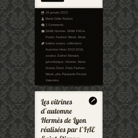
28 janvier 2015
Marie-Odile Radom
2 Comments
Défilé Homme
,
Défilé Prêt-à-
Porter
,
Fashion Week
,
Mode
ballets russes
,
collections
Automne Hiver 2015-2016
,
couleur
,
Esther Stewart
,
géométrique
,
Homme
,
Maria
Grazia Chiuri
,
Paris Fashion
Week
,
pfw
,
Pierpaolo Piccioli
,
Valentino