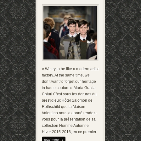
« We try to be like a modern artist
factory. At the same time, we
don’t want to forget our heritage
in haute couture« Maria Grazia
Chiuri C’est sous les dorures du
prestigieux Hôtel Salomon de
Rothschild que la Maison
Valentino nous a donné rendez-
vous pour la présentation de sa
collection Homme Automne
Hiver 2015-2016, en ce premier
read more