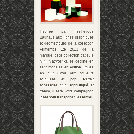
Inspirée par l’esthétique
Bauhaus aux lignes graphiques
et géométriques de la collection
Printemps Eté 2012 de la
marque, cette collection capsule
Mini Matryoshka se décline en
sept modèles en édition limitée
en cuir Goya aux couleurs
acidulées et pop. Parfait
accessoire chic, sophistiqué et
trendy, il sera votre compagnon
idéal pour transporter l’essentiel.