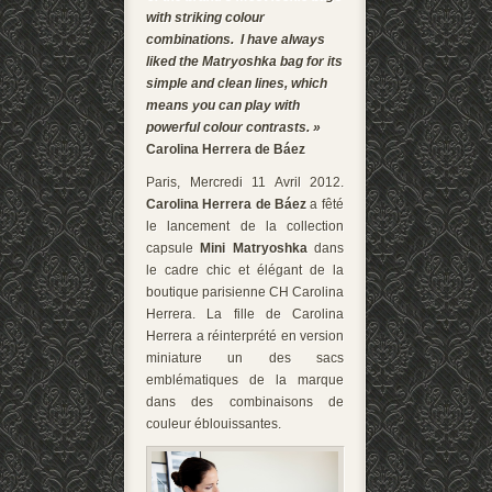
with striking colour
combinations. I have always
liked the Matryoshka bag for its
simple and clean lines, which
means you can play with
powerful colour contrasts. »
Carolina Herrera de Báez
Paris, Mercredi 11 Avril 2012.
Carolina Herrera de
Báez
a fêté
le lancement de la collection
capsule
Mini Matryoshka
dans
le cadre chic et élégant de la
boutique parisienne CH Carolina
Herrera. La fille de Carolina
Herrera a réinterprété en version
miniature un des sacs
emblématiques de la marque
dans des combinaisons de
couleur éblouissantes.