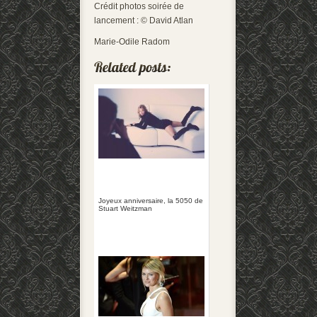
Crédit photos soirée de
lancement : © David Atlan
Marie-Odile Radom
Joyeux anniversaire, la 5050 de
Stuart Weitzman