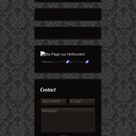
Retrouvez
maryophoto
sur
Hellocoton