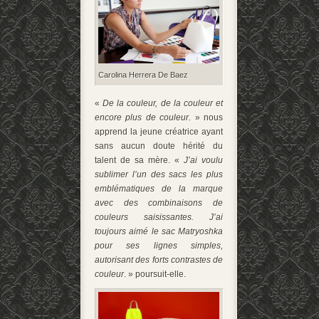
Carolina Herrera De Baez
«
De la couleur, de la couleur et
encore plus de couleur.
» nous
apprend la jeune créatrice ayant
sans aucun doute hérité du
talent de sa mère. «
J’ai voulu
sublimer l’un des sacs les plus
emblématiques de la marque
avec des combinaisons de
couleurs saisissantes. J’ai
toujours aimé le sac Matryoshka
pour ses lignes simples,
autorisant des forts contrastes de
couleur
. » poursuit-elle.