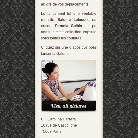
au gré de vos déplacements.
Le lancement fut une véritable
réussite,
Salomé Lelouche
ou
encore
Pamela Golbin
ont pu
admirer cette collection capsule
sous toutes les coutures.
Cliquez sur une diapositive pour
lancer la Galerie :
CH Carolina Herrera
10 rue de Castiglione
75008 Paris