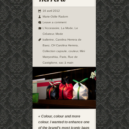
16 avril 2012
Marie-Odile Radom
Leave a comment
L'Accessoire
,
La Mode
,
Le
Créateur
,
Mode
ballerine
,
Carolina Herrera de
Baez
,
CH Carolina Herrera
,
Collection capsule
,
couleur
,
Mini
Matryoshka
,
Paris
,
Rue de
Castiglione
,
sac à main
« Colour, colour and more
colour. I wanted to enhance one
of the brand’s most iconic bags