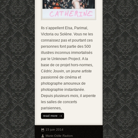
Ils s’appellent Elsa, Parimal,
Victoria ou Solène. Vous ne les
connaissez pas et pourtant ces
personnes font partie des 500
illustres inconnus immortalisés
par le Unknown Project. A la
base de ce projet hors-normes,
Cédric Jouvin, un jeune artiste
passionné de cinéma et
photographe amoureux de
photographie instantanée.
Depuis plusieurs mois, il arpente
les salles de concerts
parisiennes,
read more
15 juin 2014
Marie-Odile Radom