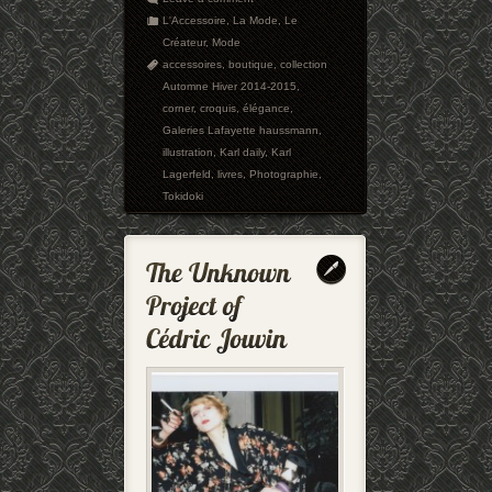
L'Accessoire
,
La Mode
,
Le
Créateur
,
Mode
accessoires
,
boutique
,
collection
Automne Hiver 2014-2015
,
corner
,
croquis
,
élégance
,
Galeries Lafayette haussmann
,
illustration
,
Karl daily
,
Karl
Lagerfeld
,
livres
,
Photographie
,
Tokidoki