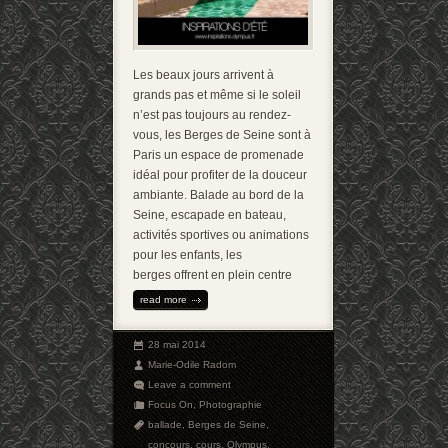
Les beaux jours arrivent à
grands pas et même si le soleil
n’est pas toujours au rendez-
vous, les Berges de Seine sont à
Paris un espace de promenade
idéal pour profiter de la douceur
ambiante. Balade au bord de la
Seine, escapade en bateau,
activités sportives ou animations
pour les enfants, les
berges offrent en plein centre
read more
28 mai 2014
Marie-Odile Radom
Leave a comment
Focus On
,
Photographie
ballade
,
Berges de Seine
,
concours
,
cours
,
Olympus
,