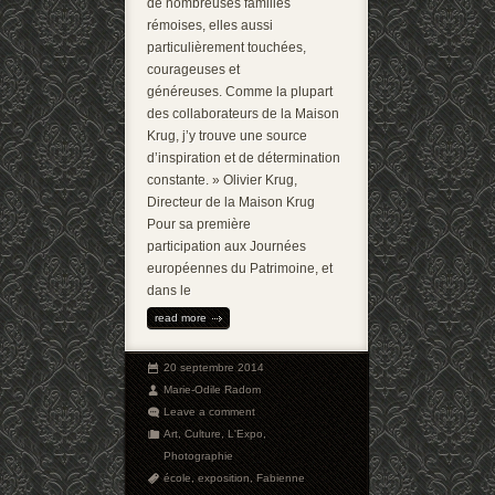
de nombreuses familles
rémoises, elles aussi
particulièrement touchées,
courageuses et
généreuses. Comme la plupart
des collaborateurs de la Maison
Krug, j’y trouve une source
d’inspiration et de détermination
constante. » Olivier Krug,
Directeur de la Maison Krug
Pour sa première
participation aux Journées
européennes du Patrimoine, et
dans le
read more
20 septembre 2014
Marie-Odile Radom
Leave a comment
Art
,
Culture
,
L'Expo
,
Photographie
école
,
exposition
,
Fabienne