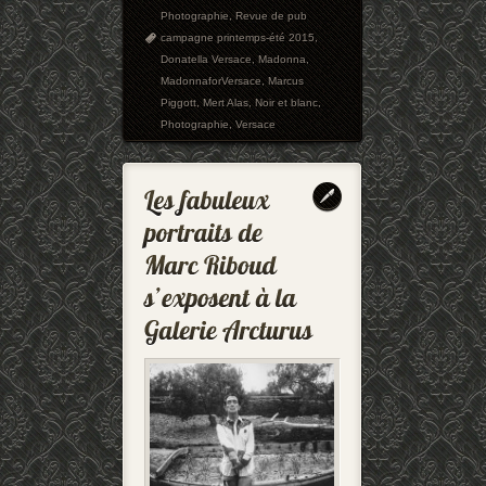
Photographie
,
Revue de pub
campagne printemps-été 2015
,
Donatella Versace
,
Madonna
,
MadonnaforVersace
,
Marcus
Piggott
,
Mert Alas
,
Noir et blanc
,
Photographie
,
Versace