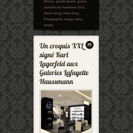
Moreau
,
grande guerre
,
guerre
,
Journées du Patrimoine 2014
,
Maison Krug
,
Olivier Krug
,
Photographie
,
refuge
,
reims
,
temple