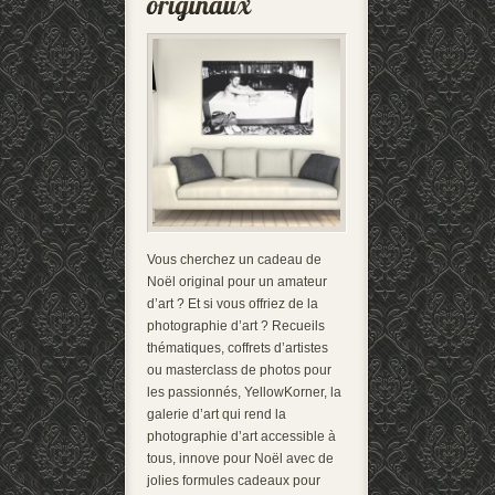
Vous cherchez un cadeau de
Noël original pour un amateur
d’art ? Et si vous offriez de la
photographie d’art ? Recueils
thématiques, coffrets d’artistes
ou masterclass de photos pour
les passionnés, YellowKorner, la
galerie d’art qui rend la
photographie d’art accessible à
tous, innove pour Noël avec de
jolies formules cadeaux pour