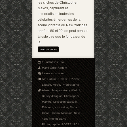
les clichés de Christopher
Makos, capturant et
immortalisant toutes les
célébrités émergentes de la
scène vibrante du New York des
années 80 et 90, on peut penser
à juste titre que le fondateur de
la
read more
12 octobre 2014
Marie-Odile Radom
Leave a comment
Art
,
Culture
,
Galerie
,
L'Artiste
,
L'Expo
,
Mode
,
Photographie
Altered Images
,
Andy Warhol
,
Boissy d'anglas
,
Christopher
Markos
,
Collection capsule
,
Eclaireur
,
exposition
,
Fiona
Cibani
,
Gianni Mercurio
,
New-
York
,
Noir et blanc
,
Photographie
,
PORTS 1961