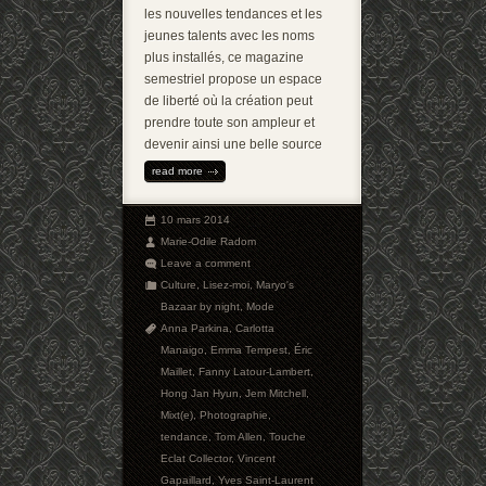
les nouvelles tendances et les
jeunes talents avec les noms
plus installés, ce magazine
semestriel propose un espace
de liberté où la création peut
prendre toute son ampleur et
devenir ainsi une belle source
read more
10 mars 2014
Marie-Odile Radom
Leave a comment
Culture
,
Lisez-moi
,
Maryo's
Bazaar by night
,
Mode
Anna Parkina
,
Carlotta
Manaigo
,
Emma Tempest
,
Éric
Maillet
,
Fanny Latour-Lambert
,
Hong Jan Hyun
,
Jem Mitchell
,
Mixt(e)
,
Photographie
,
tendance
,
Tom Allen
,
Touche
Eclat Collector
,
Vincent
Gapaillard
,
Yves Saint-Laurent