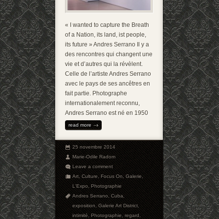
« I wanted to capture the Breath
of a Nation, its land, ist people,
its future » Andres Serrano Il y a
des rencontres qui changent une
vie et d’autres qui la révèlent.
Celle de l’artiste Andres Serrano
avec le pays de ses ancêtres en
fait partie. Photographe
internationalement reconnu,
Andres Serrano est né en 1950
read more
25 novembre 2014
Marie-Odile Radom
Leave a comment
Art
,
Culture
,
Focus On
,
Galerie
,
L'Expo
,
Photographie
Andres Serrano
,
Cuba
,
exposition
,
Galerie Art District
,
intimité
,
Photographie
,
regard
,