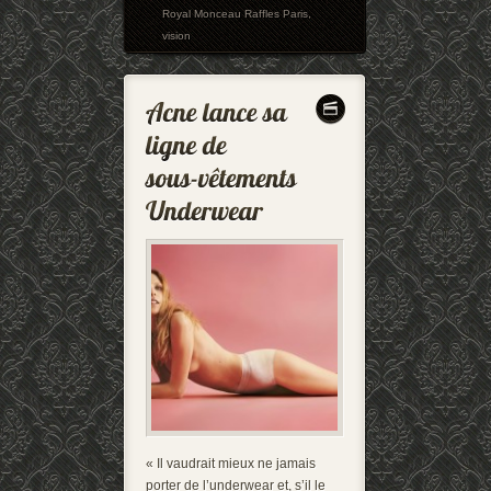
Royal Monceau Raffles Paris
,
vision
« Il vaudrait mieux ne jamais
porter de l’underwear et, s’il le