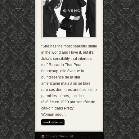
“She has the most beautiful smile
in the world and I love it, but it’s
Julia’s sensibility that interests
me” Riccardo Tisci Pour
beaucoup, elle évoque la
quintessence de la star
américaine mais a su se faire
rare ces dernières années. Icône
parmi les icônes, l’actrice
révélée en 1990 par son rôle de
call-girl dans Pretty
Woman séduit
read more
16 décembre 2014