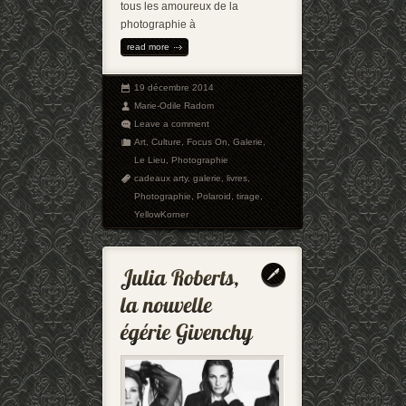
tous les amoureux de la
photographie à
read more
19 décembre 2014
Marie-Odile Radom
Leave a comment
Art
,
Culture
,
Focus On
,
Galerie
,
Le Lieu
,
Photographie
cadeaux arty
,
galerie
,
livres
,
Photographie
,
Polaroid
,
tirage
,
YellowKorner