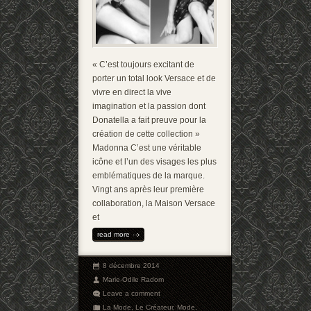
« C’est toujours excitant de
porter un total look Versace et de
vivre en direct la vive
imagination et la passion dont
Donatella a fait preuve pour la
création de cette collection »
Madonna C’est une véritable
icône et l’un des visages les plus
emblématiques de la marque.
Vingt ans après leur première
collaboration, la Maison Versace
et
read more
8 décembre 2014
Marie-Odile Radom
Leave a comment
La Mode
,
Le Créateur
,
Mode
,