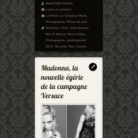
Marie-Odile Radom
Leave a comment
La Mode
,
Le Créateur
,
Mode
,
Photographie
,
Revue de pub
Givenchy
,
icône
,
Julia Roberts
,
Mert & Marcus
,
Noir et blanc
,
Photographie
,
printemps-été
2015
,
Riccardo Tisci
,
Sourire