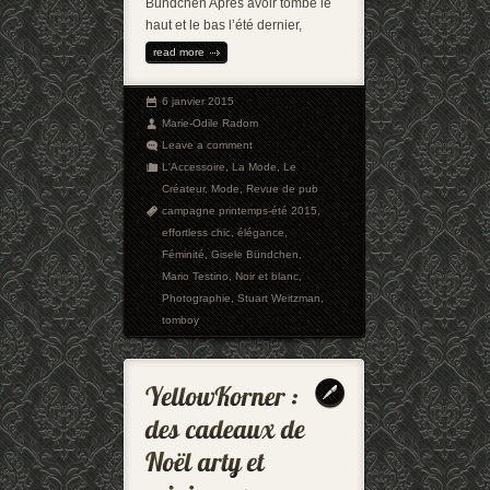
Bündchen Après avoir tombé le
haut et le bas l’été dernier,
read more
6 janvier 2015
Marie-Odile Radom
Leave a comment
L'Accessoire
,
La Mode
,
Le
Créateur
,
Mode
,
Revue de pub
campagne printemps-été 2015
,
effortless chic
,
élégance
,
Féminité
,
Gisele Bündchen
,
Mario Testino
,
Noir et blanc
,
Photographie
,
Stuart Weitzman
,
tomboy