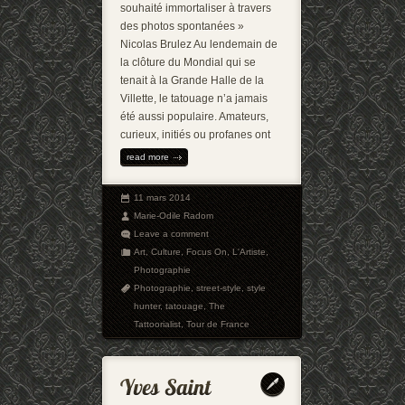
souhaité immortaliser à travers
des photos spontanées »
Nicolas Brulez Au lendemain de
la clôture du Mondial qui se
tenait à la Grande Halle de la
Villette, le tatouage n’a jamais
été aussi populaire. Amateurs,
curieux, initiés ou profanes ont
read more
11 mars 2014
Marie-Odile Radom
Leave a comment
Art
,
Culture
,
Focus On
,
L'Artiste
,
Photographie
Photographie
,
street-style
,
style
hunter
,
tatouage
,
The
Tattoorialist
,
Tour de France