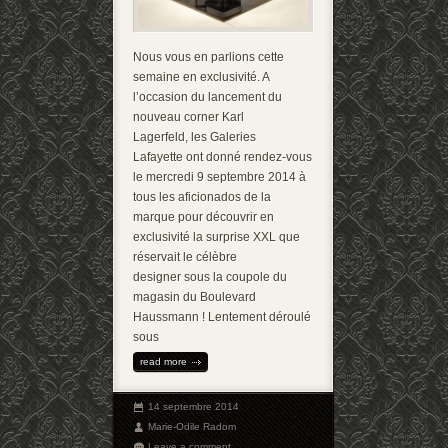
Nous vous en parlions cette
semaine en exclusivité. A
l’occasion du lancement du
nouveau corner Karl
Lagerfeld, les Galeries
Lafayette ont donné rendez-vous
le mercredi 9 septembre 2014 à
tous les aficionados de la
marque pour découvrir en
exclusivité la surprise XXL que
réservait le célèbre
designer sous la coupole du
magasin du Boulevard
Haussmann ! Lentement déroulé
sous
read more
14 septembre 2014
Marie-Odile Radom
Leave a comment