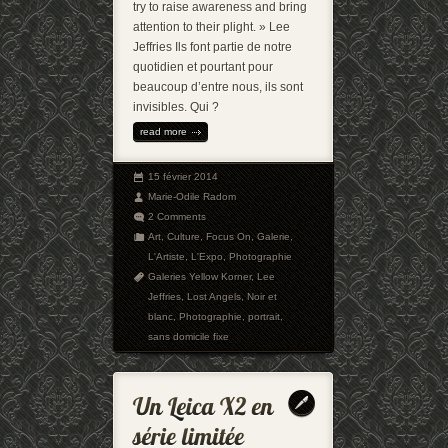
try to raise awareness and bring
attention to their plight. » Lee
Jeffries Ils font partie de notre
quotidien et pourtant pour
beaucoup d’entre nous, ils sont
invisibles. Qui ?
read more
15 février 2014
Marie-Odile Radom
2 Comments
Art
,
Culture
,
Focus On
,
Galerie
,
L'Artiste
,
L'Expo
,
Photographie
Galeries Yellow Korner
,
Lee
Jeffries
,
Lost Angels
,
Noir et
blanc
,
Photographie
,
portrait
,
sans domicile fixe