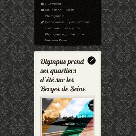
1 Comment
Art
,
InstaArt
,
L'Artiste
,
Photographie
Cédric Jouvin
,
Fujifilm
,
inconnus
,
instantané
,
Instax
,
photo
,
Photographie
,
portrait
,
Rose
,
Unknown Project