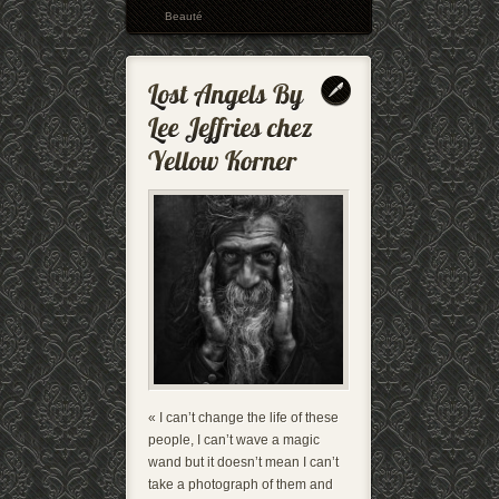
Beauté
« I can’t change the life of these
people, I can’t wave a magic
wand but it doesn’t mean I can’t
take a photograph of them and