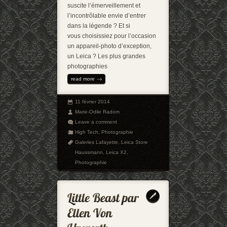
suscite l’émerveillement et
l’incontrôlable envie d’entrer
dans la légende ? Et si
vous choisissiez pour l’occasion
un appareil-photo d’exception,
un Leica ? Les plus grandes
photographies
read more
11 février 2014
Marie-Odile Radom
Leave a comment
High Tech
,
Photographie
Galeries Lafayette
,
Leica Store
Haussmann
,
Leica X2
,
Photographie