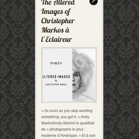
« As soon as you stop wanting
something, you get it. » Andy
WarholAndy Warhol le qualifiait
de « photographe le plus
moderne d’Amérique. » Et à voir