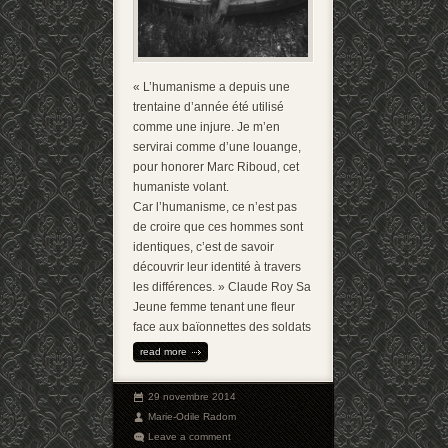
« L’humanisme a depuis une
trentaine d’année été utilisé
comme une injure. Je m’en
servirai comme d’une louange,
pour honorer Marc Riboud, cet
humaniste volant.
Car l’humanisme, ce n’est pas
de croire que ces hommes sont
identiques, c’est de savoir
découvrir leur identité à travers
les différences. » Claude Roy Sa
Jeune femme tenant une fleur
face aux baïonnettes des soldats
read more
29 novembre 2014
Marie-Odile Radom
Leave a comment