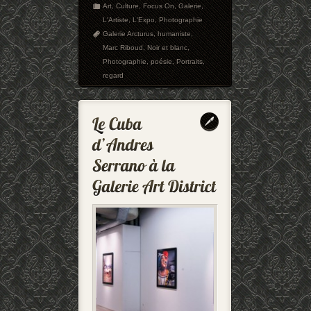
Art
,
Culture
,
Focus On
,
Galerie
,
L'Artiste
,
L'Expo
,
Photographie
Galerie Arcturus
,
humaniste
,
Marc Riboud
,
Noir et blanc
,
Photographie
,
poésie
,
Portraits
,
regard