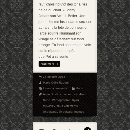
faut, choisir plutôt des tonalités
beige ou chair. » Jonny
Johansson Acte II. Better. Une
jeune femme insouciante secoue
au ralenti la tête de bonheur, un
large sourire illuminant son
visage se détachant sur fond
orange. En fond sonore, une voix
sur le répondeur espère
que Petra se sente
read more
24 octobre 2014
Marie-Odile Radom
Leave a comment
Mode
Acne Studios
,
couleur
,
mini-film
,
Nude
,
Photographie
,
Ryan
McGinley
,
sous-vêtements
,
Underwear
,
Underwear memos