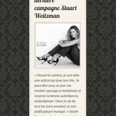
« Devant la caméra, je suis telle
une actrice qui joue son rôle. Je
peux être sexy un jour, me
montrer sauvage le lendemain et
incarner la femme autoritaire le
surlendemain. Dans la vie de
tous les jours pourtant, je suis
plutôt garçon manqué. » Gisele