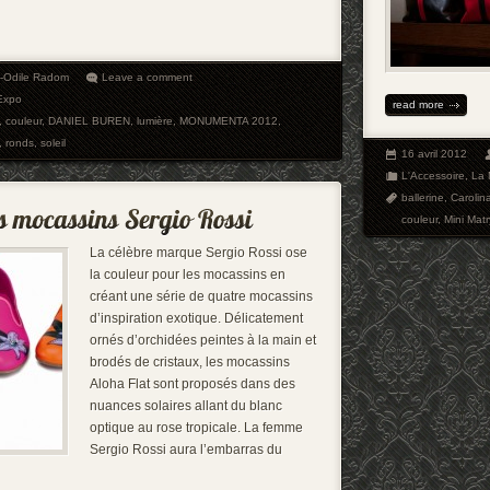
e-Odile Radom
Leave a comment
Expo
read more
,
couleur
,
DANIEL BUREN
,
lumière
,
MONUMENTA 2012
,
,
ronds
,
soleil
16 avril 2012
L'Accessoire
,
La
ballerine
,
Carolin
couleur
,
Mini Mat
La célèbre marque Sergio Rossi ose
la couleur pour les mocassins en
créant une série de quatre mocassins
d’inspiration exotique. Délicatement
ornés d’orchidées peintes à la main et
brodés de cristaux, les mocassins
Aloha Flat sont proposés dans des
nuances solaires allant du blanc
optique au rose tropicale. La femme
Sergio Rossi aura l’embarras du