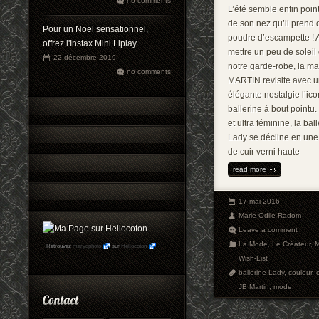
no comments
L’été semble enfin point
de son nez qu’il prend 
Pour un Noël sensationnel,
poudre d’escampette ! 
offrez l'Instax Mini Liplay
mettre un peu de soleil
22 décembre 2019
notre garde-robe, la m
no comments
MARTIN revisite avec 
élégante nostalgie l’ic
ballerine à bout pointu
et ultra féminine, la bal
Lady se décline en une
de cuir verni haute
read more
17 mai 2016
Marie-Odile Radom
Leave a comment
La Mode
,
Le Créateur
,
Retrouvez
maryophoto
sur
Hellocoton
Wish-List
ballerine Lady
,
couleur
,
JB Martin
,
mode