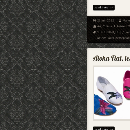
read more
21 juin 2012
Mari
Art
,
Culture
,
L'Artiste
,
L'
"EXCENTRIQUE(S)"
,
art
oeuvre
,
outil
,
perception
read more