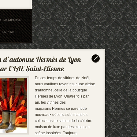
e
,
Le Créateur
,
,
Koudlam
,
En ces temps de vitrines de Noël,
nous voulions revenir sur une vitrine
d’automne, celle de la boutique
Hermès de Lyon. Quatre fois par
an, les vitrines des
magasins Hermès se parent de
nouveaux décors, sublimant les
collections de saison de la célèbre
maison de luxe par des mises en
scène inspirées. Toujours