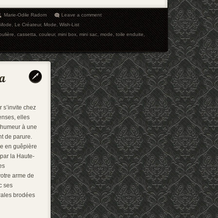
Marie-Odile Radom
Leave a comment
 Mode
,
Le Créateur
,
Mode
,
Wish-List
ulière
,
cassetta
,
couleur
,
mini box
,
mini sac
,
mode
,
toile enduite
,
 s’invite chez
enses, elles
e humeur à une
t de parure.
me en guêpière
 par la Haute-
es
votre arme de
c ses
orales brodées