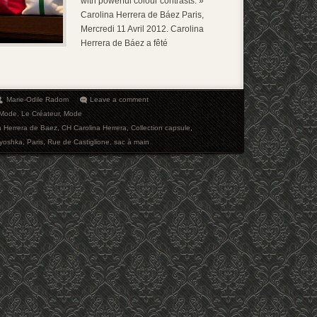
with powerful colour contrasts. »
Carolina Herrera de Báez Paris,
Mercredi 11 Avril 2012. Carolina
Herrera de Báez a fêté
Marie-Odile Radom
Leave a comment
 Mode
,
Le Créateur
,
Mode
a Herrera de Baez
,
CH Carolina Herrera
,
Collection capsule
,
ryoshka
,
Paris
,
Rue de Castiglione
,
sac à main