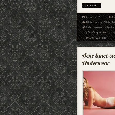
read more
28 janvier 2015
Ma
Défilé Homme
,
Défilé Pr
ballets russes
,
collecti
géométrique
,
Homme
,
M
Piccioli
,
Valentino