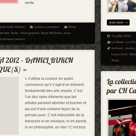
sente
read more
arie-Odile Radom
Leave a comment
Mode
ini-film
,
Nude
,
Photographie
,
Ryan McGinley
,
sous-
25 juillet 2013
Underwear memos
La Mode
,
Le Cré
archives
,
couleur
Laura Love
,
Nata
dress
« J’utilise la couleur en ayant
conscience qu’il s’agit d’un élément
fondamental des arts visuels. C’est
l’un des rares éléments que les
artistes peuvent aborder et toucher et
qui est d’une certaine façon de la
pensée pure. C’est impossible de la
transcrire ni en musique, ni en parole,
ni en philosophie, en rien ! C’est brut