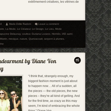
extrêmement créatives, les vitrines de
14
Marie-Odile Radom
Leave a comment
oire
,
La Mode
,
Le Créateur
,
Le Design
,
Le Lieu
,
Mode
apucine Delaunay
,
couleur
,
Guriana Lozano
,
Hermès
,
IAE saint-
Watrin
,
mexique
,
nature
,
Quetzacoalt
,
serpent à plumes
,
rine
“I think that, strangely enough, my
biggest fashion moment is just about
to happen now… All of a sudden, all
the pieces — the old pieces, the new
pieces – they’re all kind of gelling. And
for the first time, as crazy as this may
seem, I’m kind of embracing the whole
thing.” Diane Von