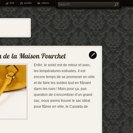
link
audio
video
Enfin, le soleil est de retour et avec,
les températures estivales. Il est
encore temps de se promener en ville
et de faire les soldes tout en flânant
dans les rues ! Mais pour ça, pas
question de s’encombrer d’un grand
sac, nous avons trouvé le sac idéal
pour flâner en ville, le Casseta de