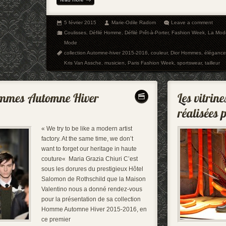
5 février 2015
Marie-Odile Radom
Leave a comment
Coulisses
,
Défilé Homme
,
Défilé Prêt-à-Porter
,
Fashion Week
,
La Mod
Mode
collection Automne-hiver 2015-2016
,
couleur
,
Dior Hommes
,
élégance
Kris Van Assche
,
musicien
,
Paris Fashion Week
,
sportswear
,
tailleur
« We try to be like a modern artist
factory. At the same time, we don’t
want to forget our heritage in haute
couture« Maria Grazia Chiuri C’est
sous les dorures du prestigieux Hôtel
Salomon de Rothschild que la Maison
Valentino nous a donné rendez-vous
pour la présentation de sa collection
Homme Automne Hiver 2015-2016, en
ce premier