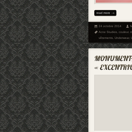
read more
24 octobre 2014
M
Acne Studios
,
couleur
,
m
vêtements
,
Underwear
,