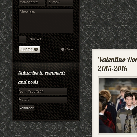
+ five = 8
Submit
Clear