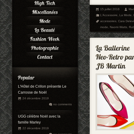
15 juillet 2016
Mar
L'Accessoire
,
La Mode
,
accessoires
,
Cara Delev
mode
,
Naomi Watts
,
Rub
L'Hôtel de Crillon présente Le
Carrosse de Noël
24 décembre 2019
no comments
UGG célèbre Noël avec la
famille Marley
22 décembre 2019