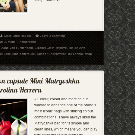
Marie-Odile Radom
Leave a comment
ateur
,
Mode
,
Photographie
,
Diane Von Furstenberg
,
Elizabet Giplin
,
imprimé
,
joie de vivre
,
lie Joos
,
robe portefeuille
,
Tales of Endearment
,
Tali Lennox
,
wrap
« Colour, colour and more colour. I
wanted to enhance one of the brand’s
most iconic bags with striking colour
combinations. I have always liked the
Matryoshka bag for its simple and
clean lines, which means you can play