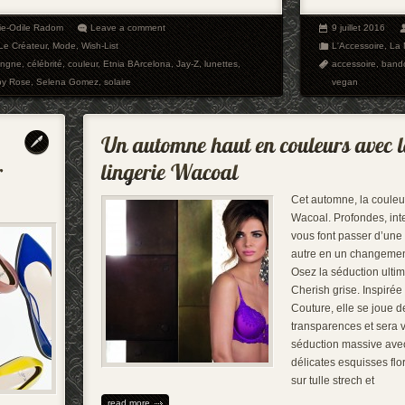
ie-Odile Radom
Leave a comment
9 juillet 2016
Le Créateur
,
Mode
,
Wish-List
L'Accessoire
,
La
ingne
,
célébrité
,
couleur
,
Etnia BArcelona
,
Jay-Z
,
lunettes
,
accessoire
,
bando
y Rose
,
Selena Gomez
,
solaire
vegan
Cet automne, la couleur
Wacoal. Profondes, int
vous font passer d’un
autre en un changemen
Osez la séduction ulti
Cherish grise. Inspirée
Couture, elle se joue d
transparences et sera 
séduction massive ave
délicates esquisses fl
sur tulle strech et
read more