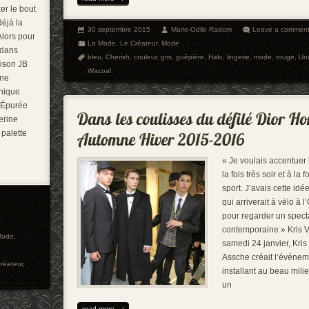
er le bout
déjà la
30 septembre 2015
Marie-Odile Radom
Leave a commen
Alors pour
La Mode
,
Le Créateur
,
Mode
 dans
bleu
,
Cherish
,
couleur
,
gris
,
guêpière
,
Halo
,
lingerie
,
mode
,
rouge
,
Un
aison JB
Wacoal
une
onique
. Épurée
lerine
 palette
« Je voulais accentuer 
la fois très soir et à la f
sport. J’avais cette i
qui arriverait à vélo à 
pour regarder un spec
contemporaine » Kris 
Mode
,
samedi 24 janvier, Kris
Assche créait l’événem
créateur
,
installant au beau mili
un
read more