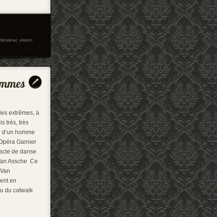
t
derwear
,
vision
,
les extrêmes, à
ois très, très
dée d’un homme
l’Opéra Garnier
tacle de danse
Van Assche Ce
 Van
ent en
eu du catwalk