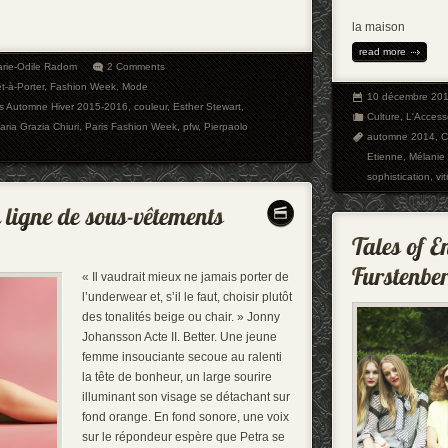
la maison
read more
rie-Odile Radom
2 Comments
êt-à-Porter
,
Fashion Week
,
Mode
10 décembre 20
ons Automne Hiver 2015-2016
,
couleur
,
Esther Stewart
,
Culture
,
L'Access
aria Grazia Chiuri
,
Paris Fashion Week
,
pfw
,
Pierpaolo
automne 2014
,
C
Etienne
,
Mélanie 
sophistication
,
vit
« Il vaudrait mieux ne jamais porter de
l’underwear et, s’il le faut, choisir plutôt
des tonalités beige ou chair. » Jonny
Johansson Acte II. Better. Une jeune
femme insouciante secoue au ralenti
la tête de bonheur, un large sourire
illuminant son visage se détachant sur
fond orange. En fond sonore, une voix
sur le répondeur espère que Petra se