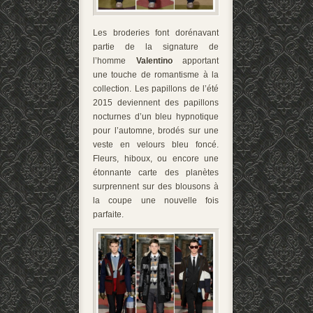
Les broderies font dorénavant
partie de la signature de
l’homme
Valentino
apportant
une touche de romantisme à la
collection. Les papillons de l’été
2015 deviennent des papillons
nocturnes d’un bleu hypnotique
pour l’automne, brodés sur une
veste en velours bleu foncé.
Fleurs, hiboux, ou encore une
étonnante carte des planètes
surprennent sur des blousons à
la coupe une nouvelle fois
parfaite.