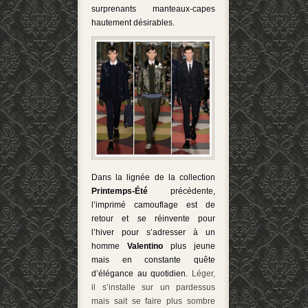
surprenants manteaux-capes
hautement désirables.
Dans la lignée de la collection
Printemps-Été
précédente,
l’imprimé
camouflage est de
retour et se réinvente pour
l’hiver
pour s’adresser à un
homme
Valentino
plus jeune
mais en constante quête
d’élégance au quotidien.
Léger,
il s’installe sur un pardessus
mais sait se faire plus sombre