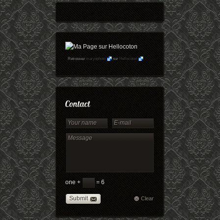
Retrouvez
maryophoto
sur
Hellocoton
one +
= 6
Submit
Clear