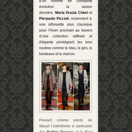
d’un homme en constante
évolution la saison
dernière,
Maria Grazia Chiuri
et
Pierpaolo Piccioli
, reviennent à
une silhouette plus classique
pour l’hiver prochain au travers
d’une collection raffinée et
élégante privilégiant les tons
neutres comme le bleu, le gris, le
bordeaux et le marron.
Prenant comme points de
départ l’esthétisme si particulier
des
Ballets Russes
et la
Beat