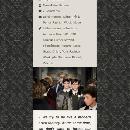
Marie-Odile Radom
2 Comments
Défilé Homme
,
Défilé Prêt-à-
Porter
,
Fashion Week
,
Mode
ballets russes
,
collections
Automne Hiver 2015-2016
,
couleur
,
Esther Stewart
,
géométrique
,
Homme
,
Maria
Grazia Chiuri
,
Paris Fashion
Week
,
pfw
,
Pierpaolo Piccioli
,
Valentino
« We try to be like a modern
artist factory.
At the same time,
we don’t want to forget our