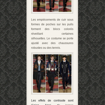
Les empiècements de cuir sous
formes de poches sur les pulls
forment des blocs colorés
réveillant certaines
silhouettes. Le costume se porte
ajusté avec des chaussures
robustes ou des tennis.
Les effets de contraste sont