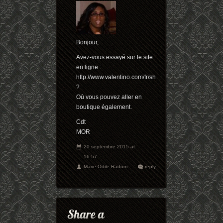
Bonjour,
Avez-vous essayé sur le site
en ligne :
http://www.valentino.com/fr/shop/homme/chaussures
?
Où vous pouvez aller en
boutique également.
Cdt
MOR
20 septembre 2015 at
16:57
Marie-Odile Radom
reply