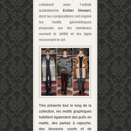
collaboré avec l’artiste
australienne
Esther Stewart
,
dont les compositions ont inspiré
les motifs géométriques
proposés sur les manteaux
ouvrant le défilé et les tapis
recouvrant le sol.
Très présents tout le long de la
collection, les motifs graphiques
habillent également des pulls en
maille, des parkas à capuche,
des blousons courts et de