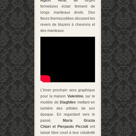
légion. Ainsi, d
e larges
fermetures éclair ferment de
longs manteaux droits. Des
fleurs thermocollées décorent les
revers de blazers à chevrons et
des manteaux.
L’hiver prochain sera graphique
pour la maison
Valentino
, sur le
modèle de
Diaghilev
mettant en
lumière des artistes de son
époque. En regardant vers le
passé,
Maria Grazia
Chiuri
et
Pierpaolo Piccioli
ont
laissé libre court à leur créativité