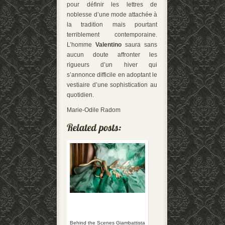
pour définir les lettres de
noblesse d’une mode attaché
e
à
la tradition mais pourtant
terriblement contemporaine.
L’homme
Valentino
saura sans
aucun doute affronter les
rigueurs d’un hiver qui
s’annonce difficile en adoptant le
vestiaire d’une sophistication au
quotidien.
Marie-Odile Radom
Behind the Scenes Giambattista