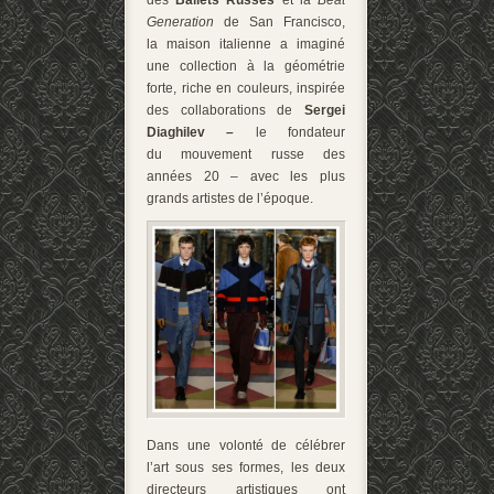
Generation
de San Francisco,
la maison italienne a imaginé
une collection à la géométrie
forte, riche en couleurs, inspirée
des collaborations de
Sergei
Diaghilev –
le fondateur
du mouvement russe des
années 20 – avec les plus
grands artistes de l’époque.
Dans une volonté de célébrer
l’art sous ses formes, les deux
directeurs artistiques ont