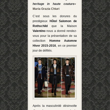
heritage in haute couture
«
Maria Grazia Chiuri
C’est sous les dorures du
prestigieux
Hôtel Salomon de
Rothschild
que la Maison
Valentino
nous a donné rendez-
vous pour la présentation de sa
collection
Homme Automne
Hiver 2015-2016
, en ce premier
jour de défilés.
Après la masculinité désinvolte