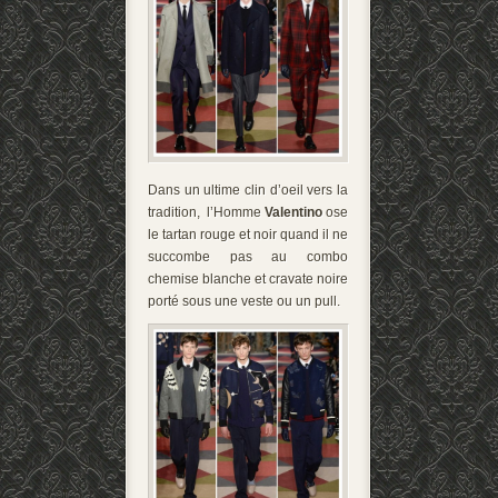
Dans un ultime clin d’oeil vers la
tradition, l’Homme
Valentino
ose
le tartan rouge et noir quand il ne
succombe pas au combo
chemise blanche et cravate noire
porté sous une veste ou un pull.