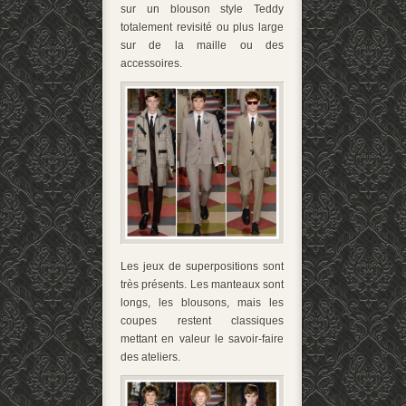
sur un blouson style Teddy
totalement revisité ou plus large
sur de la maille ou des
accessoires.
Les jeux de superpositions sont
très présents. Les manteaux sont
longs, les blousons, mais les
coupes restent classiques
mettant en valeur le savoir-faire
des ateliers.