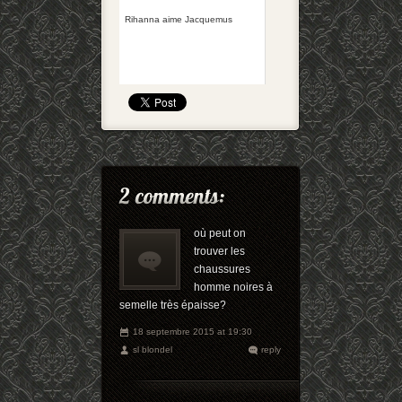
Rihanna aime Jacquemus
où peut on
trouver les
chaussures
homme noires à
semelle très épaisse?
18 septembre 2015 at 19:30
sl blondel
reply