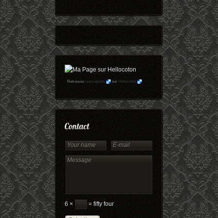
Retrouvez
maryophoto
sur
Hellocoton
6 ×
= fifty four