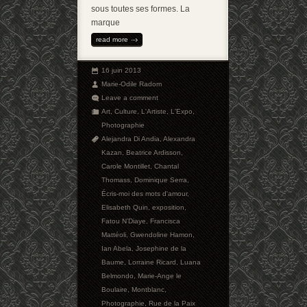
sous toutes ses formes. La
marque
read more
16 juin 2013
Marie-Odile Radom
Leave a comment
Art
,
Culture
,
L'Artiste
,
L'Expo
,
Photographie
Alejandra Di Andia
,
Alexandra
Kazan
,
Beatrice Ardisson
,
Carole Montillet
,
Chantal
Thomass
,
Dominique Serra
,
Écris-moi des mots d'amour
,
Elisabeth Quin
,
exposition
,
Fatou N’Diaye
,
Francisca
Mattéoli
,
Gwendoline Hamon
,
Ian Abela
,
Josephine de la
Baume
,
Lorraine Ricard
,
Luana
Belmondo
,
Marie-Ange le
Boulaire
,
Montblanc
,
Photographie
,
Rue de la Paix