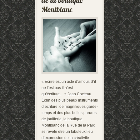
« Ecrire est un acte d’amour. S’il
ne l’est pas il n’est
qu’écriture… » Jean Cocteau
Écrin des plus beaux instruments
d’écriture, de magnifiques garde-
temps et des plus belles parures
de joaillerie, la boutique
Montblanc de la Rue de la Paix
se révèle être un fabuleux lieu
d’expression de la créativité