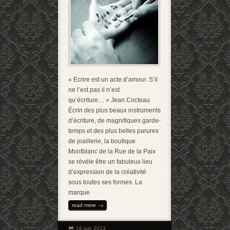
« Ecrire est un acte d’amour. S’il
ne l’est pas il n’est
qu’écriture… » Jean Cocteau
Écrin des plus beaux instruments
d’écriture, de magnifiques garde-
temps et des plus belles parures
de joaillerie, la boutique
Montblanc de la Rue de la Paix
se révèle être un fabuleux lieu
d’expression de la créativité
sous toutes ses formes. La
marque
read more
16 juin 2013