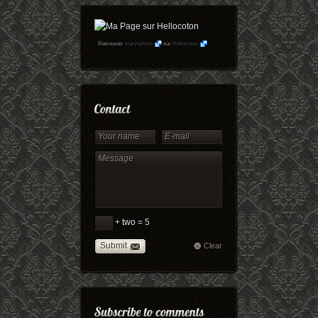
Retrouvez
maryophoto
sur
Hellocoton
+ two = 5
Submit
Clear