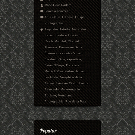
Marie-Odile Radom
Leave a comment
Art
,
Culture
,
L'Artiste
,
L'Expo
,
Photographie
Alejandra Di Andia
,
Alexandra
Kazan
,
Beatrice Ardisson
,
Carole Montillet
,
Chantal
Thomass
,
Dominique Serra
,
Écris-moi des mots d'amour
,
Elisabeth Quin
,
exposition
,
Fatou N’Diaye
,
Francisca
Mattéoli
,
Gwendoline Hamon
,
Ian Abela
,
Josephine de la
Baume
,
Lorraine Ricard
,
Luana
Belmondo
,
Marie-Ange le
Boulaire
,
Montblanc
,
Photographie
,
Rue de la Paix