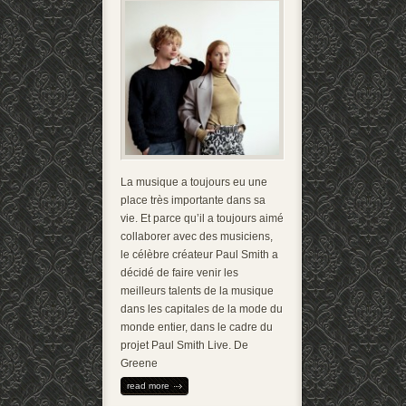
La musique a toujours eu une
place très importante dans sa
vie. Et parce qu’il a toujours aimé
collaborer avec des musiciens,
le célèbre créateur Paul Smith a
décidé de faire venir les
meilleurs talents de la musique
dans les capitales de la mode du
monde entier, dans le cadre du
projet Paul Smith Live. De
Greene
read more