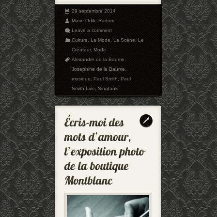
29 septembre 2014
Marie-Odile Radom
Leave a comment
Culture
,
La Mode
,
La Scène
,
Le
Créateur
,
Mode
Alexandre de la Baume
,
Josephine de la Baume
,
musique
,
Paul Smith
,
Paul
Smith Live
,
Singtank