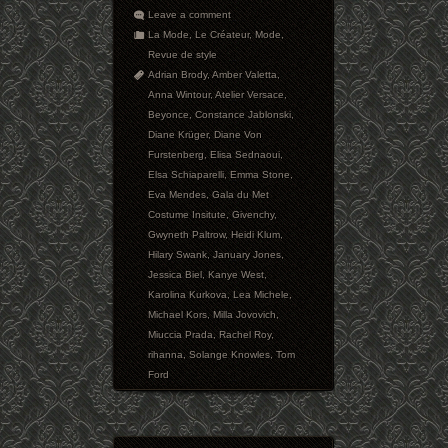
Leave a comment
La Mode
,
Le Créateur
,
Mode
,
Revue de style
Adrian Brody
,
Amber Valetta
,
Anna Wintour
,
Atelier Versace
,
Beyonce
,
Constance Jablonski
,
Diane Krüger
,
Diane Von
Furstenberg
,
Elisa Sednaoui
,
Elsa Schiaparelli
,
Emma Stone
,
Eva Mendes
,
Gala du Met
Costume Insitute
,
Givenchy
,
Gwyneth Paltrow
,
Heidi Klum
,
Hilary Swank
,
January Jones
,
Jessica Biel
,
Kanye West
,
Karolina Kurkova
,
Lea Michele
,
Michael Kors
,
Milla Jovovich
,
Miuccia Prada
,
Rachel Roy
,
rihanna
,
Solange Knowles
,
Tom
Ford