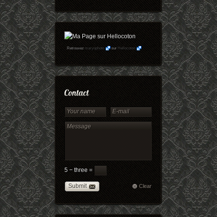
Retrouvez
maryophoto
sur
Hellocoton
5 − three =
Submit
Clear