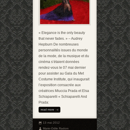
« Elegance is the only beauty
that never fades. » – Audrey
Hepburn De nombreuses
personnalités issues du monde
de la mode, de la musique et du
cinéma s’étaient données
rendez-vous le 07 mai dernier
pour assister au Gala du Met
Costume Institute, qui inaugurait
l’exposition consacrée aux
créatrices Miuccia Prada et Elsa
Schiaparelli « Schiaparelli And
Prada:
read more
13 mai 2012
Marie-Odile Radom