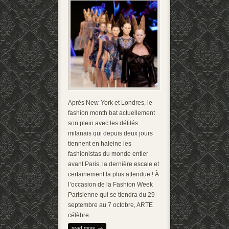
Après New-York et Londres, le
fashion month bat actuellement
son plein avec les défilés
milanais qui depuis deux jours
tiennent en haleine les
fashionistas du monde entier
avant Paris, la dernière escale et
certainement la plus attendue ! À
l’occasion de la Fashion Week
Parisienne qui se tiendra du 29
septembre au 7 octobre, ARTE
célèbre
read more