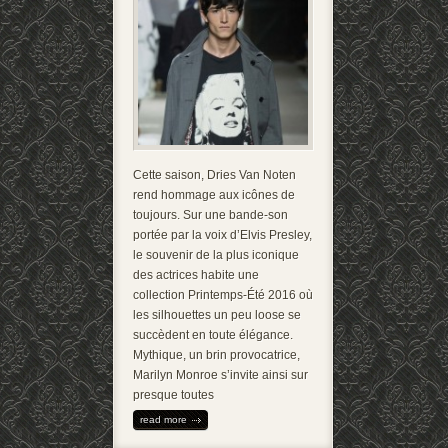
Cette saison, Dries Van Noten
rend hommage aux icônes de
toujours. Sur une bande-son
portée par la voix d’Elvis Presley,
le souvenir de la plus iconique
des actrices habite une
collection Printemps-Été 2016 où
les silhouettes un peu loose se
succèdent en toute élégance.
Mythique, un brin provocatrice,
Marilyn Monroe s’invite ainsi sur
presque toutes
read more