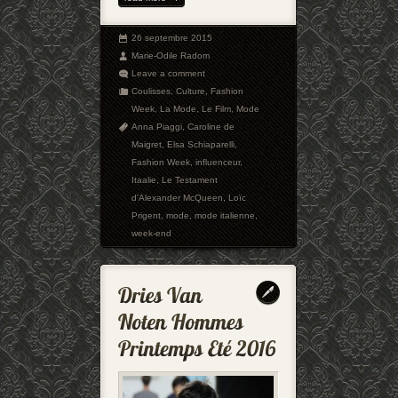
26 septembre 2015
Marie-Odile Radom
Leave a comment
Coulisses
,
Culture
,
Fashion
Week
,
La Mode
,
Le Film
,
Mode
Anna Piaggi
,
Caroline de
Maigret
,
Elsa Schiaparelli
,
Fashion Week
,
influenceur
,
Itaalie
,
Le Testament
d'Alexander McQueen
,
Loïc
Prigent
,
mode
,
mode italienne
,
week-end