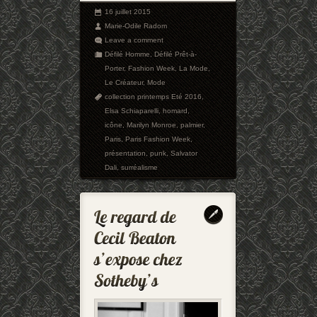
16 juillet 2015
Marie-Odile Radom
Leave a comment
Défilé Homme
,
Défilé Prêt-à-
Porter
,
Fashion Week
,
La Mode
,
Le Créateur
,
Mode
collection printemps Eté 2016
,
Elsa Schiaparelli
,
homard
,
icône
,
Marilyn Monroe
,
palmier
,
Paris
,
Paris Fashion Week
,
présentation
,
punk
,
Salvator
Dali
,
surréalisme