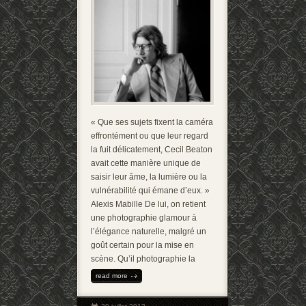
« Que ses sujets fixent la caméra
effrontément ou que leur regard
la fuit délicatement, Cecil Beaton
avait cette manière unique de
saisir leur âme, la lumière ou la
vulnérabilité qui émane d’eux. »
Alexis Mabille De lui, on retient
une photographie glamour à
l’élégance naturelle, malgré un
goût certain pour la mise en
scène. Qu’il photographie la
read more