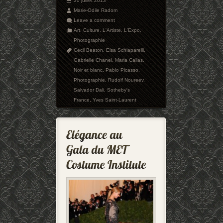
30 juillet 2013
Marie-Odile Radom
Leave a comment
Art
,
Culture
,
L'Artiste
,
L'Expo
,
Photographie
Cecil Beaton
,
Elsa Schiaparelli
,
Gabrielle Chanel
,
Maria Callas
,
Noir et blanc
,
Pablo Picasso
,
Photographie
,
Rudolf Noureev
,
Salvador Dali
,
Sotheby's
France
,
Yves Saint-Laurent