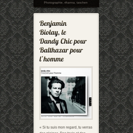
Photographie
,
rihanna
,
taschen
« Si tu suis mon regard, tu verras