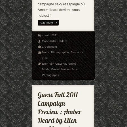
campagne sexy et espiègle où
Amber Heard devient, sous
l’objectif
read more
4 août 2011
Marie-Odile Radom
1 Comment
Mode
,
Photographie
,
Revue de
pub
Ellen Von Unwerth
,
femme
fatale
,
Guess
,
Noir et blanc
,
Photographie