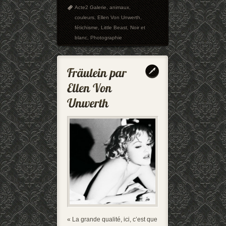
Acte2 Galerie
,
animaux
,
couleurs
,
Ellen Von Unwerth
,
fétichisme
,
Little Beast
,
Noir et
blanc
,
Photographie
« La grande qualité, ici, c’est que