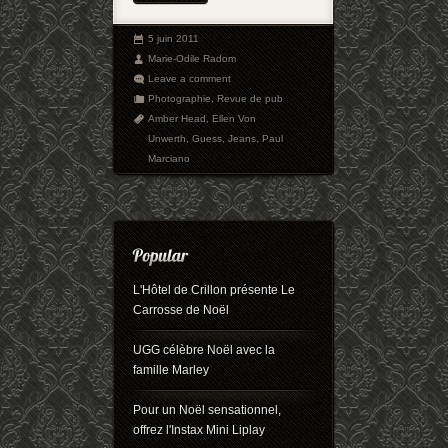
5 juin 2011
Marie-Odile Radom
Leave a comment
Photographie
,
Revue de pub
Amber Head
,
Ellen Von
Unwerth
,
Guess
,
Jeans
,
Paul
Marciano
L'Hôtel de Crillon présente Le
Carrosse de Noël
UGG célèbre Noël avec la
famille Marley
Pour un Noël sensationnel,
offrez l'Instax Mini Liplay