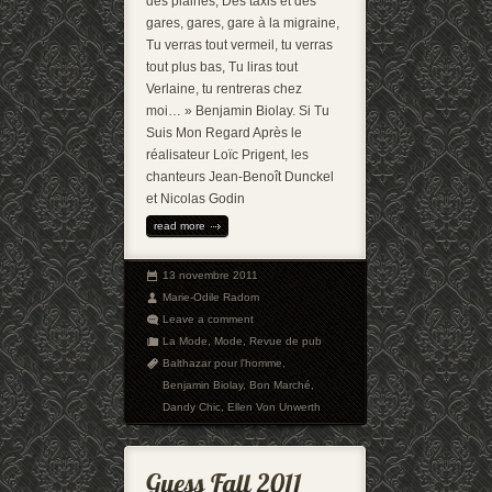
des plaines, Des taxis et des
gares, gares, gare à la migraine,
Tu verras tout vermeil, tu verras
tout plus bas, Tu liras tout
Verlaine, tu rentreras chez
moi… » Benjamin Biolay. Si Tu
Suis Mon Regard Après le
réalisateur Loïc Prigent, les
chanteurs Jean-Benoît Dunckel
et Nicolas Godin
read more
13 novembre 2011
Marie-Odile Radom
Leave a comment
La Mode
,
Mode
,
Revue de pub
Balthazar pour l'homme
,
Benjamin Biolay
,
Bon Marché
,
Dandy Chic
,
Ellen Von Unwerth