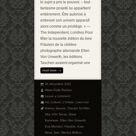
le sujet a pris le pouvoir, – tout
fantasme projeté lui appartient
entièrement. Être autorisé à
entrevoir son univers apparaît
alors comme un privilège. » —
The Independent, Londres Pour
fêter la nouvelle édition du livre
Fräulein de la célèbre
photographe allemande Ellen
Von Unwerth, les éditions
Taschen avaient organisé une
read more
26 décembre 2011
Marie-Odile Radom
Leave a comment
Art
,
Culture
,
L'Artiste
,
Lisez-moi
Britney Spears
,
Claudia Schiffer
,
Dita VOn Teese
,
Drew
Barrimore
,
Ellen Von Unwerth
,
Eva Mendes
,
Fräulein
,
Kate
Moss
,
livre
,
Monica Belluci
,