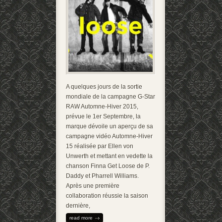
A quelques jours de la sortie
mondiale de la campagne G-Star
RAW Automne-Hiver 2015,
prévue le 1er Septembre, la
marque dévoile un aperçu de sa
campagne vidéo Automne-Hiver
15 réalisée par Ellen von
Unwerth et mettant en vedette la
chanson Finna Get Loose de P.
Daddy et Pharrell Williams.
Après une première
collaboration réussie la saison
dernière,
read more