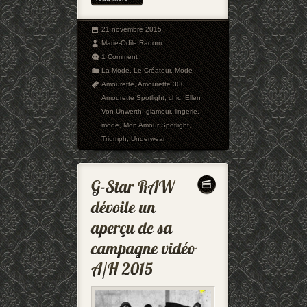
21 novembre 2015
Marie-Odile Radom
1 Comment
La Mode
,
Le Créateur
,
Mode
Amourette
,
Amourette 300
,
Amourette Spotlight
,
chic
,
Ellen
Von Unwerth
,
glamour
,
lingerie
,
mode
,
Mon Amour Spotlight
,
Triumph
,
Underwear