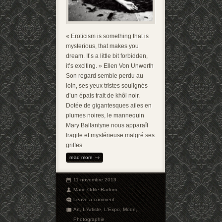
« Eroticism is something that is
mysterious, that makes you
dream. It’s a little bit forbidden,
it’s exciting. » Ellen Von Unwerth
Son regard semble perdu au
loin, ses yeux tristes soulignés
d’un épais trait de khôl noir.
Dotée de gigantesques ailes en
plumes noires, le mannequin
Mary Ballantyne nous apparaît
fragile et mystérieuse malgré ses
griffes
read more
11 novembre 2013
Marie-Odile Radom
Leave a comment
Art
,
L'Artiste
,
L'Expo
,
Mode
,
Photographie