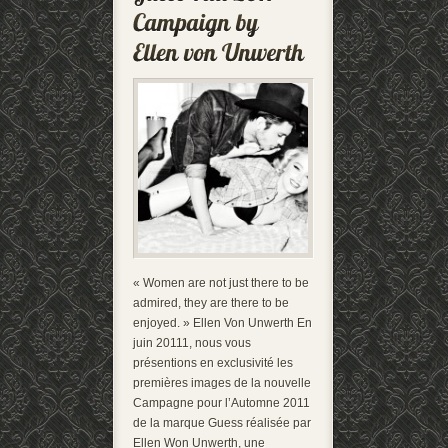
« Women are not just there to be
admired, they are there to be
enjoyed. » Ellen Von Unwerth En
juin 20111, nous vous
présentions en exclusivité les
premières images de la nouvelle
Campagne pour l’Automne 2011
de la marque Guess réalisée par
Ellen Won Unwerth, une