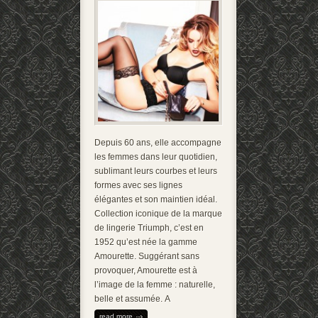
Depuis 60 ans, elle accompagne
les femmes dans leur quotidien,
sublimant leurs courbes et leurs
formes avec ses lignes
élégantes et son maintien idéal.
Collection iconique de la marque
de lingerie Triumph, c’est en
1952 qu’est née la gamme
Amourette. Suggérant sans
provoquer, Amourette est à
l’image de la femme : naturelle,
belle et assumée. A
read more