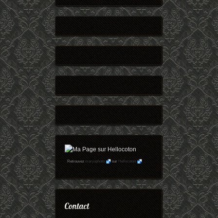
Retrouvez
maryophoto
sur
Hellocoton