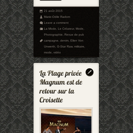
21 août 2015
Marie-Odile Radom
Leave a comment
La Mode
,
Le Créateur
,
Mode
,
Photographie
,
Revue de pub
campagne
,
denim
,
Ellen Von
Unwerth
,
G-Star Raw
,
militaire
,
mode
,
vidéo