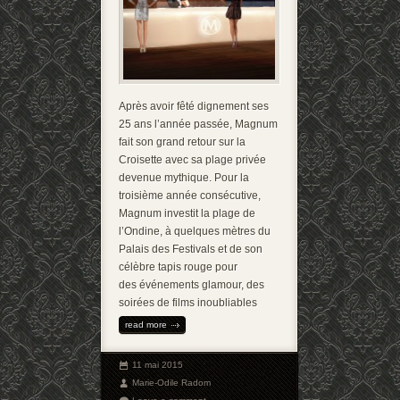
Après avoir fêté dignement ses
25 ans l’année passée, Magnum
fait son grand retour sur la
Croisette avec sa plage privée
devenue mythique. Pour la
troisième année consécutive,
Magnum investit la plage de
l’Ondine, à quelques mètres du
Palais des Festivals et de son
célèbre tapis rouge pour
des événements glamour, des
soirées de films inoubliables
read more
11 mai 2015
Marie-Odile Radom