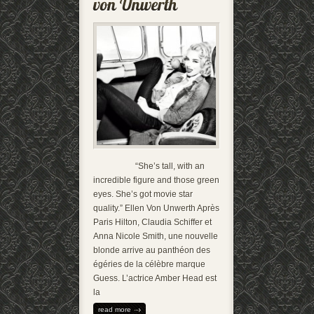
“She’s tall, with an
incredible figure and those green
eyes. She’s got movie star
quality.” Ellen Von Unwerth Après
Paris Hilton, Claudia Schiffer et
Anna Nicole Smith, une nouvelle
blonde arrive au panthéon des
égéries de la célèbre marque
Guess. L’actrice Amber Head est
la
read more