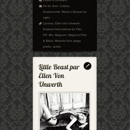
Leave a comment
Art de vivre
,
Culture
,
Gastronomie
,
Maryo's Bazaar by
night
Cannes
,
Ellen Von Unwerth
,
Festival International du Film
,
FIF
,
film
,
Magnum
,
Magnum Pink
& Black
,
Miranda Kerr
,
plage
privée
,
soirée