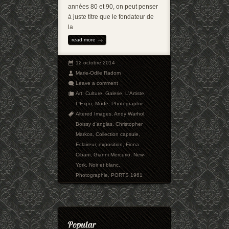
années 80 et 90, on peut penser
à juste titre que le fondateur de
la
read more
12 octobre 2014
Marie-Odile Radom
Leave a comment
Art
,
Culture
,
Galerie
,
L'Artiste
,
L'Expo
,
Mode
,
Photographie
Altered Images
,
Andy Warhol
,
Boissy d'anglas
,
Christopher
Markos
,
Collection capsule
,
Eclaireur
,
exposition
,
Fiona
Cibani
,
Gianni Mercurio
,
New-
York
,
Noir et blanc
,
Photographie
,
PORTS 1961