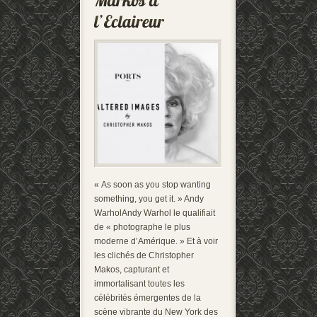
« As soon as you stop wanting
something, you get it. » Andy
WarholAndy Warhol le qualifiait
de « photographe le plus
moderne d’Amérique. » Et à voir
les clichés de Christopher
Makos, capturant et
immortalisant toutes les
célébrités émergentes de la
scène vibrante du New York des