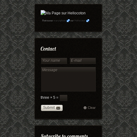
Retrouvez
maryophoto
sur
Hellocoton
three × 5 =
Submit
Clear