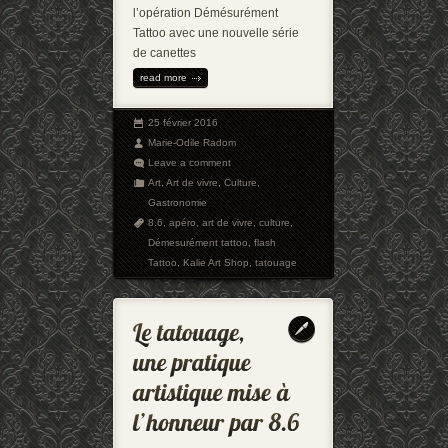
l’opération Démésurément
Tattoo avec une nouvelle série
de canettes
read more
25 février 2016
Marie-Odile Radom
Leave a comment
Art
,
Art de vivre
,
Culture
,
Gastronomie
8.6
,
apéro
,
art de vivre
,
culture
,
Démesurément tattoo
,
flash
Tattoo
,
Kalie Art Shop
,
tatouage