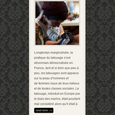
Longtemps marginalisée, la
pratique du tatouage s’est
désormais démocratisée en
France, tant et si bien que peu à
peu, les tatouages sont apparus
sur la peau d’hommes et
de femmes issus de tous milieux
et de toutes classes sociales. Le
tatouage, introduit en Europe par
le biais des marins, était pourtant
mal considéré alors qu’il était à
read more