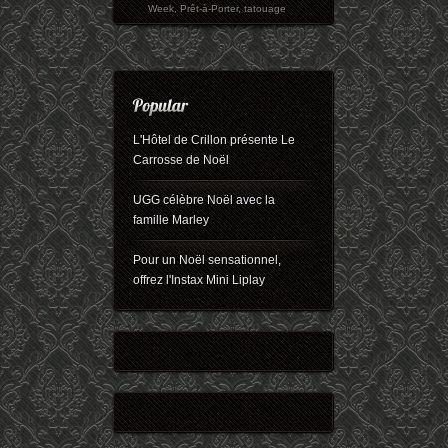
Week
,
Prêt-à-Porter
,
tatouage
L'Hôtel de Crillon présente Le
Carrosse de Noël
UGG célèbre Noël avec la
famille Marley
Pour un Noël sensationnel,
offrez l'Instax Mini Liplay