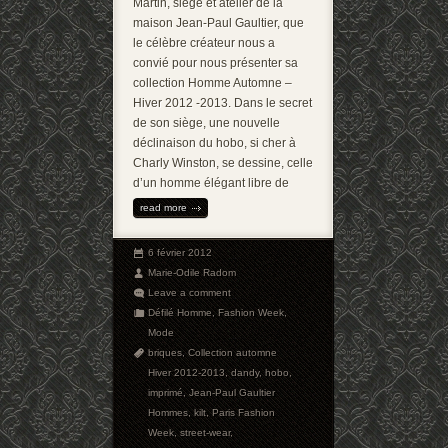
Martin, siège et atelier de la
maison Jean-Paul Gaultier, que
le célèbre créateur nous a
convié pour nous présenter sa
collection Homme Automne –
Hiver 2012 -2013. Dans le secret
de son siège, une nouvelle
déclinaison du hobo, si cher à
Charly Winston, se dessine, celle
d’un homme élégant libre de
read more
6 février 2012
Marie-Odile Radom
Leave a comment
Défilé Homme
,
Fashion Week
,
Mode
briques
,
Collection automne
Hiver 2012-2013
,
dandy
,
hobo
,
imprimé
,
Jean-Paul Gaultier
Hommes
,
kilt
,
Paris Fashion
Week
,
street-wear
,