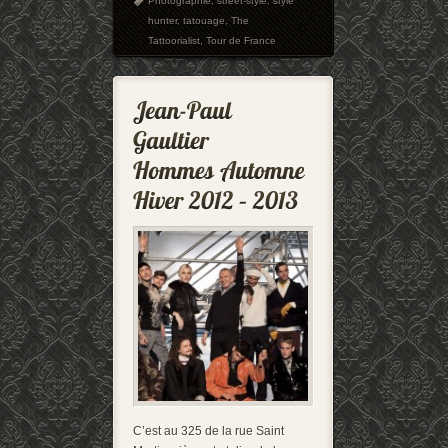
Photographie
,
street-style
,
style
hunter
,
tatouage
,
The
Tattoorialist
,
Tour de France
C’est au 325 de la rue Saint