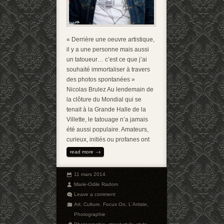
« Derrière une oeuvre artistique,
il y a une personne mais aussi
un tatoueur… c’est ce que j’ai
souhaité immortaliser à travers
des photos spontanées »
Nicolas Brulez Au lendemain de
la clôture du Mondial qui se
tenait à la Grande Halle de la
Villette, le tatouage n’a jamais
été aussi populaire. Amateurs,
curieux, initiés ou profanes ont
read more
11 mars 2014
Marie-Odile Radom
Leave a comment
Art
,
Culture
,
Focus On
,
L'Artiste
,
Photographie