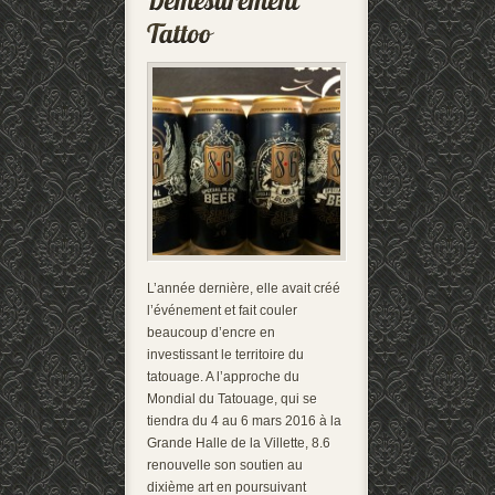
L’année dernière, elle avait créé
l’événement et fait couler
beaucoup d’encre en
investissant le territoire du
tatouage. A l’approche du
Mondial du Tatouage, qui se
tiendra du 4 au 6 mars 2016 à la
Grande Halle de la Villette, 8.6
renouvelle son soutien au
dixième art en poursuivant