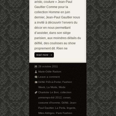
aristo, couture » Jean-Paul
Gaultier Comme pour la
collection Homme en juin
dernier, Jean-Paul Gaultier nous
a invité à découvrir l’envers du
décor en nous permettant
d’assister, dans son siège
parisien, aux moindres détails du
défilé, des coulisses au show
proprement dit. Rien ne
read more
28 octobre 2011
Marie-Odile Radom
Leave a comment
Défilé Prêt-à-Porter
,
Fashion
Week
,
La Mode
,
Mode
Charlotte Le Bon
,
collection
printemps-été 2012
,
corset
,
costume d'homme
,
Défilé
,
Jean-
Paul Gaultier
,
La Perla
,
lingerie
,
Miles Aldriges
,
Paris Fashion