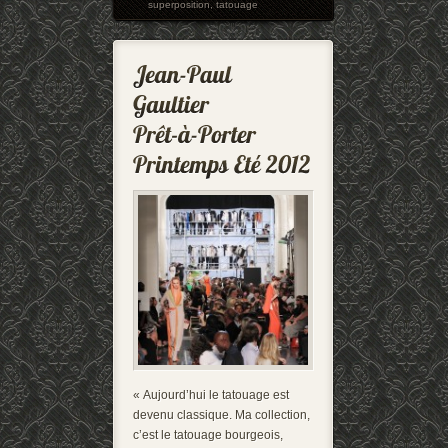
superposition
,
tatouage
« Aujourd’hui le tatouage est
devenu classique. Ma collection,
c’est le tatouage bourgeois,