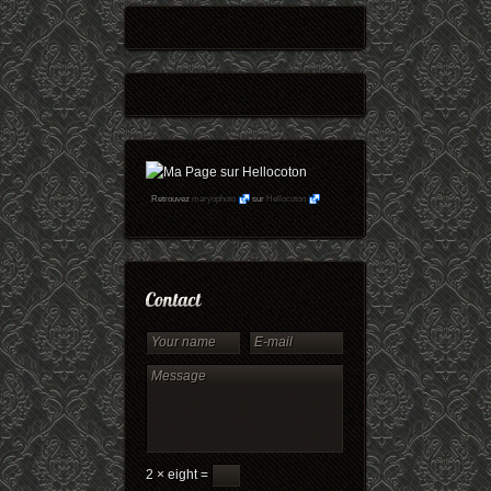
Retrouvez
maryophoto
sur
Hellocoton
2 × eight =