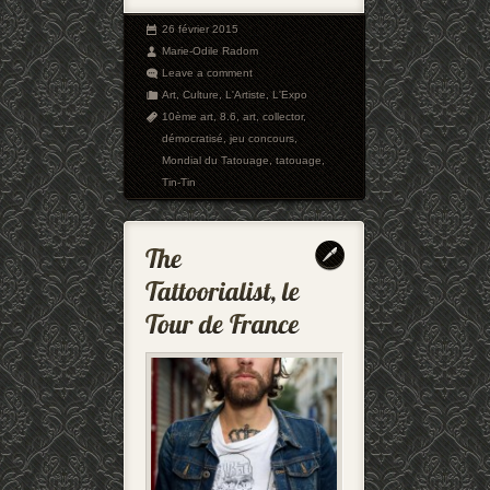
26 février 2015
Marie-Odile Radom
Leave a comment
Art
,
Culture
,
L'Artiste
,
L'Expo
10ème art
,
8.6
,
art
,
collector
,
démocratisé
,
jeu concours
,
Mondial du Tatouage
,
tatouage
,
Tin-Tin