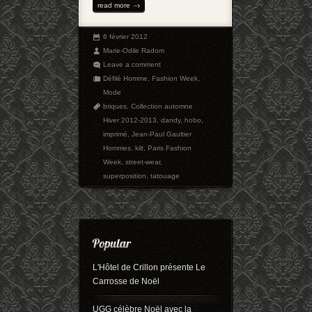
read more
6 février 2012
Marie-Odile Radom
Leave a comment
Défilé Homme
,
Fashion Week
,
Mode
briques
,
Collection automne
Hiver 2012-2013
,
dandy
,
hobo
,
imprimé
,
Jean-Paul Gaultier
Hommes
,
kilt
,
Paris Fashion
Week
,
street-wear
,
superposition
,
tatouage
L'Hôtel de Crillon présente Le
Carrosse de Noël
UGG célèbre Noël avec la