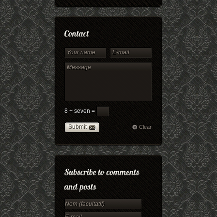
8 + seven =
Submit
Clear