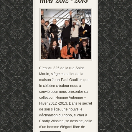
C’est au 325 de la rue Saint
Martin, siège et atelier de la
maison Jean-Paul Gaultier, que
le célèbre créateur nous a
convié pour nous présenter sa
collection Homme Automne –
Hiver 2012 -2013. Dans le secret
de son siège, une nouvelle
déclinaison du hobo, si cher à
Charly Winston, se dessine, celle
d’un homme élégant libre de