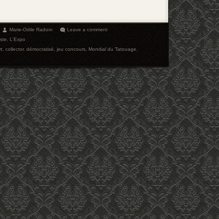
Marie-Odile Radom
Leave a comment
iste
,
L'Expo
rt
,
collector
,
démocratisé
,
jeu concours
,
Mondial du Tatouage
,