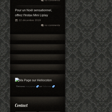
no comments
Pour un Noël sensationnel,
offrez l'Instax Mini Liplay
22 décembre 2019
no comments
Retrouvez
maryophoto
sur
Hellocoton