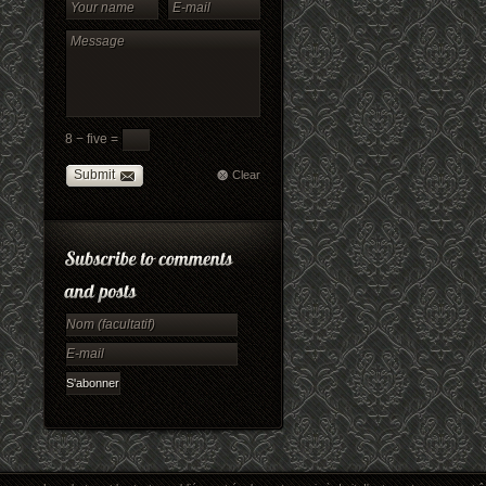
8 − five =
Submit
Clear