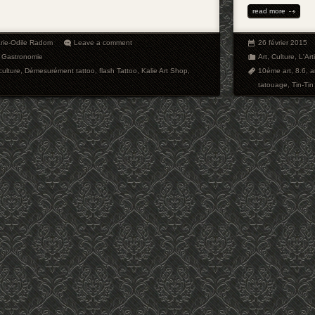
read more
rie-Odile Radom
Leave a comment
26 février 2015
,
Gastronomie
Art
,
Culture
,
L'Art
culture
,
Démesurément tattoo
,
flash Tattoo
,
Kalie Art Shop
,
10ème art
,
8.6
,
a
tatouage
,
Tin-Tin