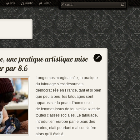
link
audio
video
Longtemps marginalisée, la pratique
du tatouage s’est désormais
démocratisée en France, tant et si bien
que peu à peu, les tatouages sont
apparus sur la peau d’hommes et
de femmes issus de tous milieux et de
toutes classes sociales. Le tatouage,
introduit en Europe par le biais des
marins, était pourtant mal considéré
alors qu’il était à