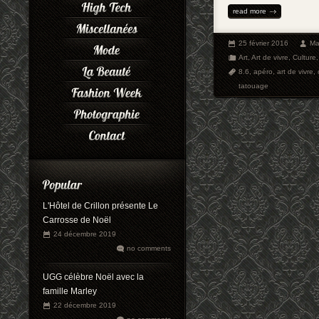
read more
25 février 2016
Ma
Art
,
Art de vivre
,
Culture
8.6
,
apéro
,
art de vivre
,
tatouage
L'Hôtel de Crillon présente Le
Carrosse de Noël
24 décembre 2019
no comments
UGG célèbre Noël avec la
famille Marley
22 décembre 2019