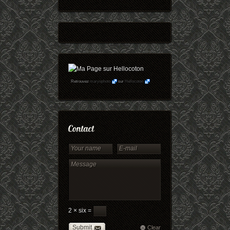
Retrouvez
maryophoto
sur
Hellocoton
2 × six =
Submit
Clear