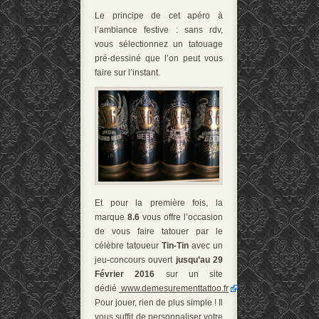
Le principe de cet apéro à
l’ambiance festive : sans rdv,
vous sélectionnez un tatouage
pré-dessiné que l’on peut vous
faire sur l’instant.
Et pour la première fois, la
marque
8.6
vous offre l’occasion
de vous faire tatouer par le
célèbre tatoueur
Tin-Tin
avec un
jeu-concours ouvert
jusqu’au 29
Février 2016
sur un site
dédié
www.demesurementtattoo.fr
.
Pour jouer, rien de plus simple ! Il
vous suffit de personnaliser votre