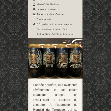
Marie-Odile Radom
Leave a comment
Art
,
Art de vivre
,
Culture
,
Gastronomie
8.6
,
apéro
,
art de vivre
,
culture
,
Démesurément tattoo
,
flash
Tattoo
,
Kalie Art Shop
,
tatouage
L’année dernière, elle avait créé
l’événement et fait couler
beaucoup d’encre en
investissant le territoire du
tatouage. A l’approche du
Mondial du Tatouage
, qui se