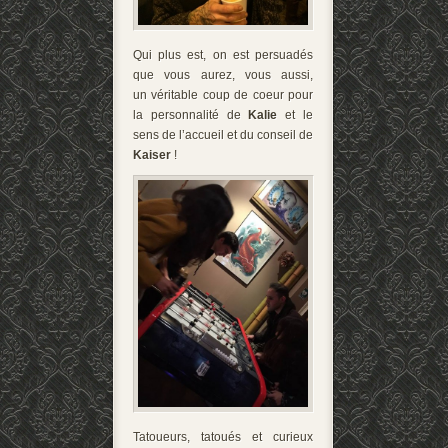
Qui plus est, on est persuadés
que vous aurez, vous aussi,
un véritable coup de coeur pour
la personnalité de
Kalie
et le
sens de l’accueil et du conseil de
Kaiser
!
Tatoueurs, tatoués et curieux