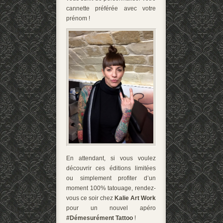
cannette préférée avec votre
prénom !
En attendant, si vous voulez
découvrir ces éditions limitées
ou simplement profiter d’un
moment 100% tatouage, rendez-
vous ce soir chez
Kalie Art Work
pour un nouvel apéro
#Démesurément Tattoo
!