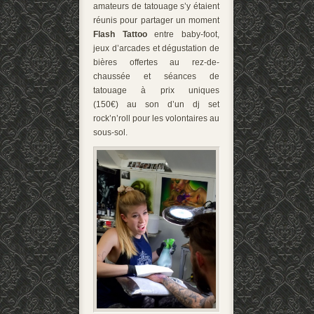
amateurs de tatouage s’y étaient
réunis pour partager un moment
Flash Tattoo
entre baby-foot,
jeux d’arcades et dégustation de
bières offertes au rez-de-
chaussée et séances de
tatouage à prix uniques
(150€) au son d’un dj set
rock’n’roll pour les volontaires au
sous-sol.