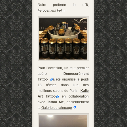
Notre préférée la n°
8
,
Férocement Félin
!
Pour l’occasion, un tout premier
apéro
Démesurément
Tattoo
a été organisé le jeudi
18 février, dans l’un des
meilleurs salons de Paris :
Kalie
Art Tattoo
en collaboration
avec
Tattoo Me
, anciennement
la
Galerie du tatouage
.