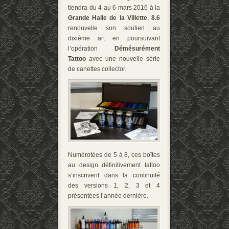
tiendra du 4 au 6 mars 2016 à la
Grande Halle de la Villette
,
8.6
renouvelle son soutien au
dixième art en poursuivant
l’opération
Démésurément
Tattoo
avec une nouvelle série
de canettes collector.
Numérotées de 5 à 8, ces boîtes
au design définitivement tattoo
s’inscrivent dans la continuité
des versions 1, 2, 3 et 4
présentées l’année dernière.