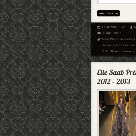
read more
17 octobre 2012
M
Culture
,
Mode
Acne Paper 14
,
Alexa J
Seasons
,
Fran Lebowitz
York
,
Olivier Theyskens
,