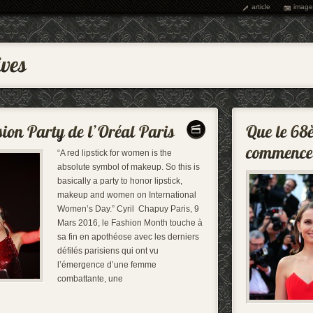
article
image
“A red lipstick for women is the
absolute symbol of makeup. So this is
basically a party to honor lipstick,
makeup and women on International
Women’s Day.” Cyril Chapuy Paris, 9
Mars 2016, le Fashion Month touche à
sa fin en apothéose avec les derniers
défilés parisiens qui ont vu
l’émergence d’une femme
combattante, une