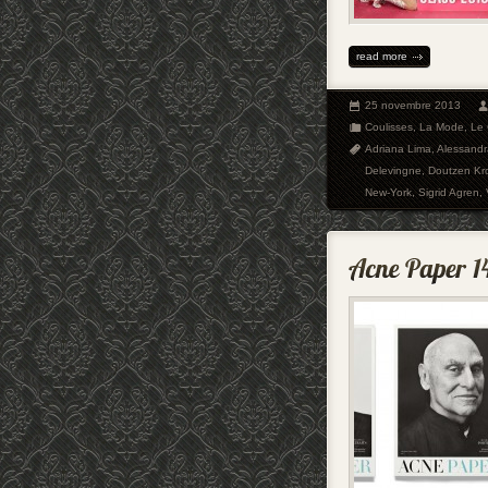
read more
25 novembre 2013
Coulisses
,
La Mode
,
Le 
Adriana Lima
,
Alessandr
Delevingne
,
Doutzen Kr
New-York
,
Sigrid Agren
,