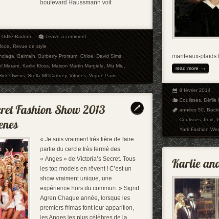
boulevard Haussmann voit
e-Odile Radom
Leave a comment
Mode
,
Revue de style
manteaux-plaids 
nciaga
,
Balmain
,
Burberry Prorsum
,
Chloe
,
David Sims
,
el Marant
,
Karlie Kloss
,
Maison Martin Margiela
,
Miu Miu
,
read more
Rick Owens
,
Stella MCCartney
,
Vitrines
,
Vogue Paris
8 février 2014
Coulisses
,
Défilé 
années 50
,
Back
Coulisses
,
froid
,
York Fashion We
« Je suis vraiment très fière de faire
partie du cercle très fermé des
« Anges » de Victoria’s Secret. Tous
les top models en rêvent ! C’est un
show vraiment unique, une
expérience hors du commun. » Sigrid
Agren Chaque année, lorsque les
premiers frimas font leur apparition,
les Anges les plus célèbres de la