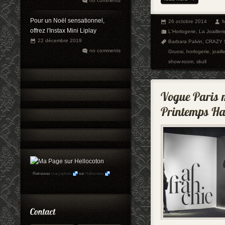
no comments
Pour un Noël sensationnel,
26 octobre 2014
M
offrez l'Instax Mini Liplay
L'Horlogerie
,
La Joailleri
22 décembre 2019
Barbara Palvin
,
CRAZY 
no comments
Gruosi
,
horlogerie
,
joaill
show-room
,
skull
Retrouvez
maryophoto
sur
Hellocoton