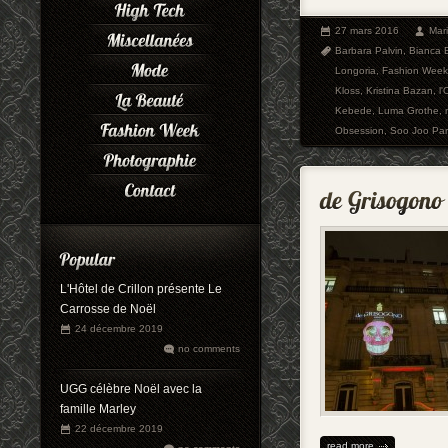
27 mars 2016
Mar
Barbara Palvin
,
Bianca B
Longoria
,
Fashion Week
Kloss
,
Kristina Bazan
,
l'
Kebede
,
Luma Grothe
,
Obsession
,
Soo Joo Par
L'Hôtel de Crillon présente Le
Carrosse de Noël
24 décembre 2019
no comments
UGG célèbre Noël avec la
famille Marley
22 décembre 2019
read more