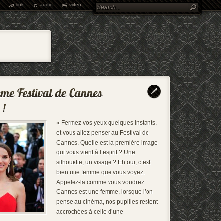
link
audio
video
« Fermez vos yeux quelques instants,
et vous allez penser au Festival de
Cannes. Quelle est la première image
qui vous vient à l’esprit ? Une
silhouette, un visage ? Eh oui, c’est
bien une femme que vous voyez.
Appelez-la comme vous voudrez.
Cannes est une femme, lorsque l’on
pense au cinéma, nos pupilles restent
accrochées à celle d’une