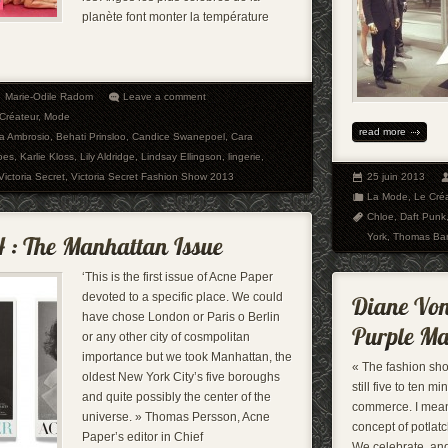
planète font monter la température
Marie-Odile Radom
Leave a comment
Créateur
,
Mode
read more
a Ambrosio
,
Behati Prinsloo
,
Candice Swanepoel
,
Cara
oes
,
Karlie Kloss
,
Lily Aldridge
,
Lindsay Ellingson
,
lingerie
,
Victoria Secret
,
Victoria Secret Fashion Show 2013
25 juin 2013
La Mode
,
Le Cré
Chloe
,
Daft Punk
York
,
Thomas Ban
‘This is the first issue of Acne Paper
devoted to a specific place. We could
have chose London or Paris o Berlin
or any other city of cosmpolitan
importance but we took Manhattan, the
« The fashion show
oldest New York City’s five boroughs
still five to ten m
and quite possibly the center of the
commerce. I mean,
universe. » Thomas Persson, Acne
concept of potlatc
Paper’s editor in Chief
We celebrate, an