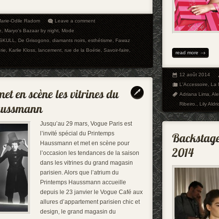
arie-Odile Radom
Leave a comment
e
,
Maryo's Bazaar by night
,
Mode
SKULL
,
De Grisogono
,
diamants noirs
,
esthétisme
,
Fawaz
erie
,
Karlie Kloss
,
lancement
,
rue de la Boétie
,
Savoir-faire
,
read more
12 août 2014
L'Accessoire
,
La
Adriana Lima
,
Al
Ribeiro.
,
Lily Aldr
Jusqu’au 29 mars, Vogue Paris est
l’invité spécial du Printemps
Haussmann et met en scène pour
l’occasion les tendances de la saison
dans les vitrines du grand magasin
parisien. Alors que l’atrium du
Printemps Haussmann accueille
depuis le 23 janvier le Vogue Café aux
allures d’appartement parisien chic et
design, le grand magasin du