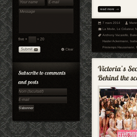
read more
7 mars 2014
Mari
La Mode
,
Le Créateur
,
Anthony Vacarello
,
Bale
five ×
= 20
Haider Ackermann
,
Isab
Printemps Haussmann
,
Submit
Clear