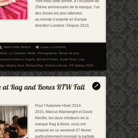
York mais cette année, à l’occasion du
20ème anniversaire de la marque, l’un
des shows les plus attendus
au monde s’exporte en Europe
direction Londres ! Depuis 2010,
Marie-Odile Radom
Leave a comment
 Mode
,
Le Créateur
,
Mode
,
Photographie
,
Revue de pub
essandra Ambrosi
,
Angels
,
Behati Prinsloo
,
Karlie Kloss
,
Lais
idge
,
Martha Hunt
,
Michael Bay
,
Victoria's Secret
,
VS Holiday 2014
Pour l’Automne-Hiver 2014-
2015, Marcus Wainwright et David
Neville, les deux créateurs de la
marque Rag & Bone, nous ont
proposé en ce vendredi 07 février
particulièrement enneigé la parfaite