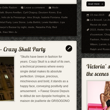
read more
ie-Odile Radom
Leave a comment
Mode
alti
,
Bruno Aveillan
,
Cyril Chapuy
,
Doutzen Kroes
,
Eva
15 mai 2015
,
Inès de la Fressange
,
Irina Shayk
,
Isabela Fontana
,
Karlie
La Beauté
,
La Joa
Oréal Party
,
Lara Stone
,
Leila Bekhti
,
Lewis Hamilton
,
Liya
Revue de style
maryo's Bazaar by night
,
mode
,
Natasha Poly
,
Red
2015
,
Atelier Ver
k
,
Xiao Wen Ju
d'ouverture
,
Chop
Fashion
,
Festiva
Wilson
,
Lanvin
,
L
Ralph and Russo
“Skulls have been in fashion for
years. Crazy Skull is a skull of its own,
a technical prowess where every
single detail makes its absolute
perfection. Unique, precious,
mischievous and bold, it stands as a
happy face, conveying positivity and
amusement. » Fawaz Gruosi Depuis
le début de son épopée horlogère, la
maison de joaillerie de GRISOGONO