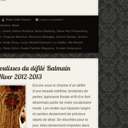
Marie-Odile Radom
Leave a comment
ellanées
,
Mode
o
,
Castel
,
Dasha Zhukova
,
Derek Blasberg
,
Diane Von Furstenberg
,
nn
,
Eugenie Niarchos
,
Giovanna Battaglia
,
Jeanne Damas
,
Jessica
t
,
Karlie Kloss
,
Laure Hériard-Dubreuil
,
Lou Doillon
,
Mia Moretti
,
a
,
Olivier Zahm
,
Purple Fashion Magazine
,
Scarlett Johansson
Encore sous le charme d’un défilé
d’une beauté extrême, broderies de
perles, tapisserie florale et fil d’or font
désormais partie de notre vocabulaire
mode. Les vestes aux épaules larges
et carrées deviennent de précieux
objets de désir. De discrètes pour le
jour, elles deviennent inspirées dans