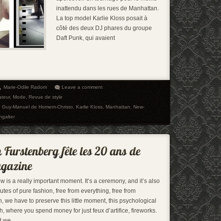
inattendu dans les rues de Manhattan.
La top model Karlie Kloss posait à
côté des deux DJ phares du groupe
Daft Punk, qui avaient
Marie-Odile Radom
Leave a comment
ateur
,
Mode
,
Revue de style
,
Guy-Manuel de Homem-Christo
,
Karlie Kloss
,
Manhattan
,
New-
galter
 is a really important moment. It’s a ceremony, and it’s also
inutes of pure fashion, free from everything, free from
 we have to preserve this little moment, this psychological
h, where you spend money for just feux d’artifice, fireworks.
d we