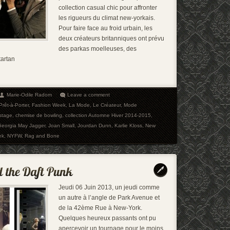
collection casual chic pour affronter
les rigueurs du climat new-yorkais.
Pour faire face au froid urbain, les
deux créateurs britanniques ont prévu
des parkas moelleuses, des
tartan
Marie-Odile Radom
Leave a comment
Prêt-à-Porter
,
Fashion Week
,
La Mode
,
Le Créateur
,
Mode
stage
,
chemise de bowling
,
collection Automne Hiver 2014-2015
,
Georgia May Jagger
,
Joan Small
,
Jourdan Dunn
,
Karlie Kloss
,
New
ek
,
NYFW
,
Rag and Bone
Jeudi 06 Juin 2013, un jeudi comme
un autre à l’angle de Park Avenue et
de la 42ème Rue à New-York.
Quelques heureux passants ont pu
apercevoir un tournage pour le moins