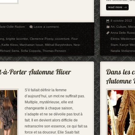
read more
8 octobre 2012
arie-Odile Radom
Leave a comment
Art
,
Culture
,
Misc
Anna Dello Russ
ung
,
brigitte lacombe
,
Clemence Poesy
,
couverture
,
Four
Elettra Wiedema
,
Karlie Kloss
,
Manhattan Issue
,
Mikhail Baryshnikov
,
New-
Stam
,
Kanye Wes
Richard Serra
,
Sofia Coppola
,
Thomas Persson
Natalia Vodianov
S’il fallait définir la femme
d’aujourd’hui, un mot ne suffirait pas.
Multiple, mystérieuse, elle est
changeante à chaque saison,
s’adapte et ne se dévoile pas tout à
fait. Il en devient alors difficile de
retranscrire son essence, ce qui fait sa
force et sa douceur. Elie Saab fait