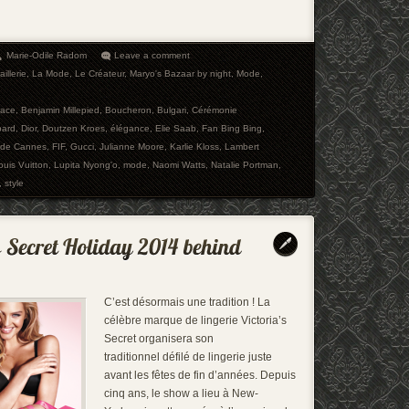
Marie-Odile Radom
Leave a comment
illerie
,
La Mode
,
Le Créateur
,
Maryo's Bazaar by night
,
Mode
,
sace
,
Benjamin Millepied
,
Boucheron
,
Bulgari
,
Cérémonie
ard
,
Dior
,
Doutzen Kroes
,
élégance
,
Elie Saab
,
Fan Bing Bing
,
l de Cannes
,
FIF
,
Gucci
,
Julianne Moore
,
Karlie Kloss
,
Lambert
ouis Vuitton
,
Lupita Nyong'o
,
mode
,
Naomi Watts
,
Natalie Portman
,
,
style
C’est désormais une tradition ! La
célèbre marque de lingerie Victoria’s
Secret organisera son
traditionnel défilé de lingerie juste
avant les fêtes de fin d’années. Depuis
cinq ans, le show a lieu à New-