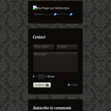
Retrouvez
maryophoto
sur
Hellocoton
8 −
= three
Submit
Clear