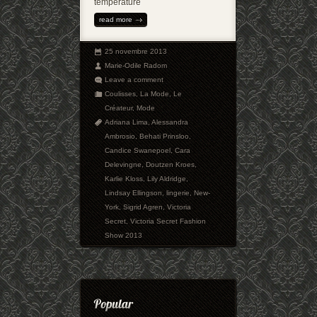
température
read more
25 novembre 2013
Marie-Odile Radom
Leave a comment
Coulisses
,
La Mode
,
Le
Créateur
,
Mode
Adriana Lima
,
Alessandra
Ambrosio
,
Behati Prinsloo
,
Candice Swanepoel
,
Cara
Delevingne
,
Doutzen Kroes
,
Karlie Kloss
,
Lily Aldridge
,
Lindsay Ellingson
,
lingerie
,
New-
York
,
Sigrid Agren
,
Victoria
Secret
,
Victoria Secret Fashion
Show 2013