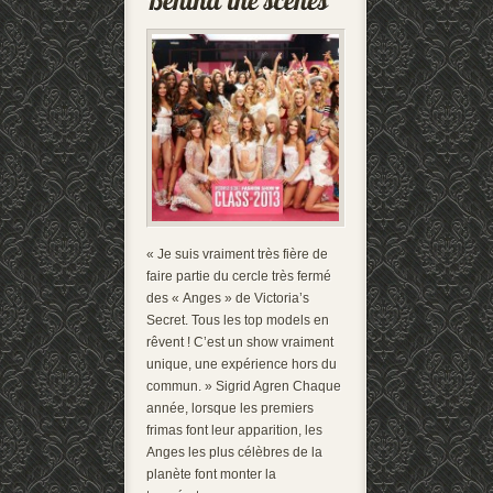
« Je suis vraiment très fière de
faire partie du cercle très fermé
des « Anges » de Victoria’s
Secret. Tous les top models en
rêvent ! C’est un show vraiment
unique, une expérience hors du
commun. » Sigrid Agren Chaque
année, lorsque les premiers
frimas font leur apparition, les
Anges les plus célèbres de la
planète font monter la