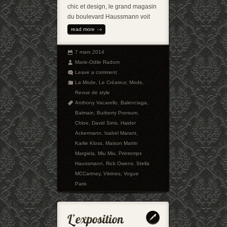
chic et design, le grand magasin
du boulevard Haussmann voit
read more
7 mars 2014
Marie-Odile Radom
Leave a comment
La Mode
,
Le Créateur
,
Mode
,
Revue de style
Anthony Vacarello
,
Balenciaga
,
Balmain
,
Burberry Prorsum
,
Chloe
,
David Sims
,
Haider
Ackermann
,
Isabel Marant
,
Karlie Kloss
,
Maison Martin
Margiela
,
Miu Miu
,
Printemps
Haussmann
,
Rick Owens
,
Stella
MCCartney
,
Vitrines
,
Vogue
Paris