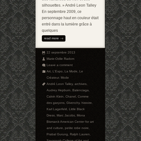
silhouettes. » André Leon Talley
En septembre 2009, ce
personnage haut en couleur était
entré dans la lumière grâce à
quelques
read more
22 septembre 2013
Marie-Odile Radom
Leave a comment
Art
,
L'Expo
,
La Mode
,
Le
Créateur
,
Mode
André Leon Talley
,
archives
,
Audrey Hepburn
,
Balenciaga
,
Calvin Klein
,
Chanel
,
Comme
des garçons
,
Givenchy
,
histoire
,
Karl Lagerfeld
,
Little Black
Dress
,
Marc Jacobs
,
Mona
Bismarck American Center for art
and culture
,
petite robe noire
,
Prabal Gurung
,
Ralph Lauren
,
Savannah College of Art and