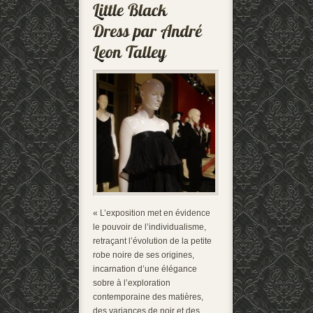
« L’exposition met en évidence
le pouvoir de l’individualisme,
retraçant l’évolution de la petite
robe noire de ses origines,
incarnation d’une élégance
sobre à l’exploration
contemporaine des matières,
des variances de noir et des