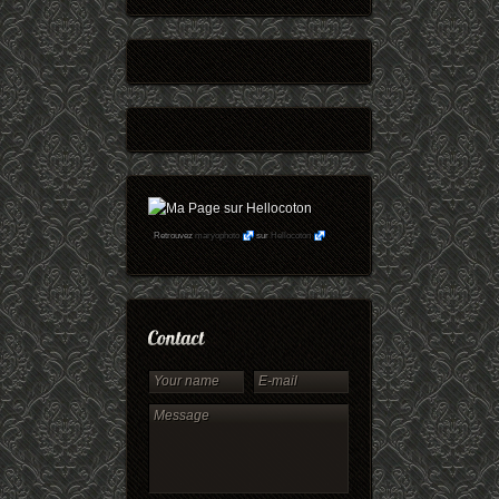
Retrouvez
maryophoto
sur
Hellocoton