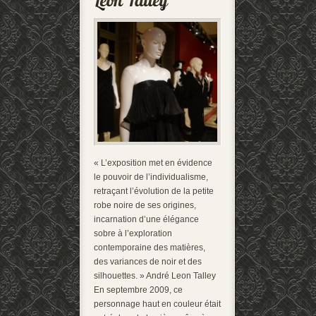
« L’exposition met en évidence
le pouvoir de l’individualisme,
retraçant l’évolution de la petite
robe noire de ses origines,
incarnation d’une élégance
sobre à l’exploration
contemporaine des matières,
des variances de noir et des
silhouettes. » André Leon Talley
En septembre 2009, ce
personnage haut en couleur était