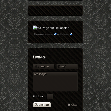
Retrouvez
maryophoto
sur
Hellocoton
9 + four =
Submit
Clear