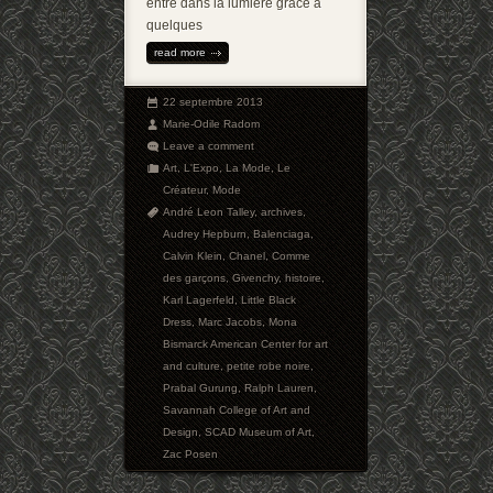
entré dans la lumière grâce à
quelques
read more
22 septembre 2013
Marie-Odile Radom
Leave a comment
Art
,
L'Expo
,
La Mode
,
Le
Créateur
,
Mode
André Leon Talley
,
archives
,
Audrey Hepburn
,
Balenciaga
,
Calvin Klein
,
Chanel
,
Comme
des garçons
,
Givenchy
,
histoire
,
Karl Lagerfeld
,
Little Black
Dress
,
Marc Jacobs
,
Mona
Bismarck American Center for art
and culture
,
petite robe noire
,
Prabal Gurung
,
Ralph Lauren
,
Savannah College of Art and
Design
,
SCAD Museum of Art
,
Zac Posen