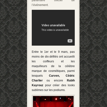
partenaire officiel de
l’événement.
Entre le 1
er
et le 9 mars, pas
moins de dix défilés ont accueilli
les coiffeurs et les
maquilleurs de la célèbre
marque de cosmétiques, parmi
lesquels
Carven, Cédric
Charlier
ou encore
Rabih
Kayrouz
pour créer des looks
sublimes sur les podiums.