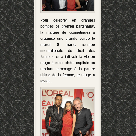
Pour célébrer en grandes
pompes ce premier partenariat,
la marque de cosmétiques a
organisé une grande soirée le
mardi 8 mars,
journée
internationale du droit des
femmes, et a fait voir la vie en
rouge à notre chère capitale en
rendant hommage à la parure
ultime de la femme, le rouge à
lèvres.