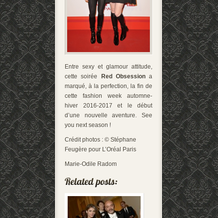
Entre sexy et glamour attitude,
cette soirée
Red Obsession
a
marqué, à la perfection, la fin de
cette fashion week automne-
hiver 2016-2017 et le début
d’une nouvelle aventure. See
you next season !
Crédit photos : © Stéphane
Feugère pour L’Oréal Paris
Marie-Odile Radom