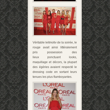
Véritable leitmotiv de la soirée, le
rouge
avait ainsi littéralement
pris possession
des
lieux
ponctuant looks,
maquillage et décors, la plupart
des égéries avaient respecté le
dressing code en sortant leurs
tenues les plus flamboyantes.