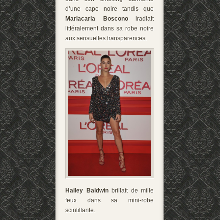
d’une cape noire tandis que
Mariacarla Boscono
iradiait
littéralement dans sa robe noire
aux sensuelles transparences.
Hailey Baldwin
brillait de mille
feux dans sa mini-robe
scintillante.