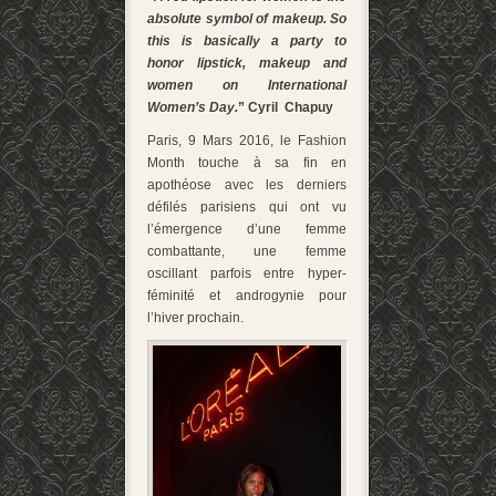
absolute symbol of makeup. So
this is basically a party to
honor lipstick, makeup and
women on International
Women’s Day.
” Cyril Chapuy
Paris, 9 Mars 2016, le Fashion
Month touche à sa fin en
apothéose avec les derniers
défilés parisiens qui ont vu
l’émergence d’une femme
combattante, une femme
oscillant parfois entre hyper-
féminité et androgynie pour
l’hiver prochain.