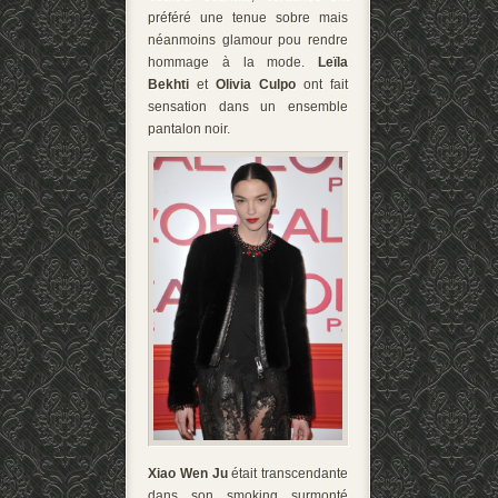
préféré une tenue sobre mais
néanmoins glamour pou rendre
hommage à la mode.
Leïla
Bekhti
et
Olivia Culpo
ont fait
sensation dans un ensemble
pantalon noir.
Xiao Wen Ju
était transcendante
dans son smoking surmonté