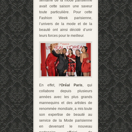
semaine de la mode parisienne
avait cette saison une saveur
toute particulière. Pour cette
Fashion Week parisienne,
l’univers de la mode et de la
beauté ont ainsi décidé d’unir
leurs forces pour le meilleur.
En effet, l
‘Oréal Paris
, qui
collabore depuis plusieurs
années avec les plus grands
mannequins et des artistes de
renommée mondiale, a mis toute
son expertise de beauté au
service de la Mode parisienne
en devenant le nouveau