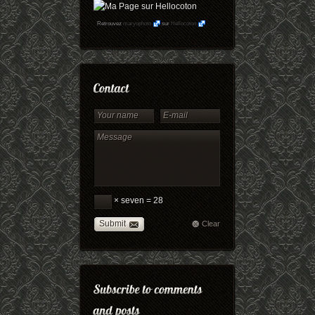
Retrouvez
maryophoto
sur
Hellocoton
× seven = 28
Submit
Clear