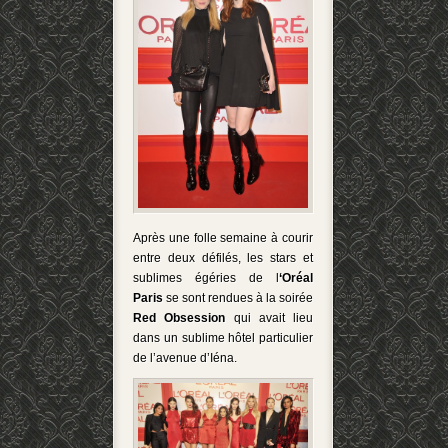
Après une folle semaine à courir
entre deux défilés, les stars et
sublimes égéries de l
‘Oréal
Paris
se sont rendues à la soirée
Red Obsession
qui avait lieu
dans un sublime hôtel particulier
de l’avenue d’Iéna.