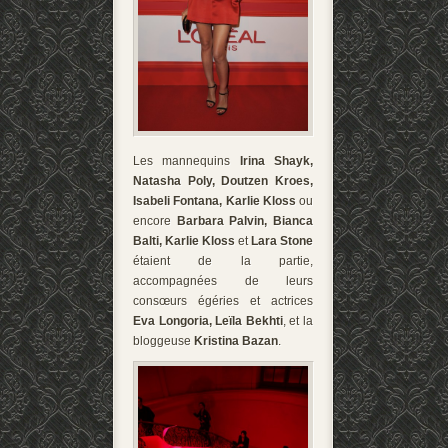
Les mannequins
Irina Shayk,
Natasha Poly, Doutzen Kroes,
Isabeli Fontana, Karlie Kloss
ou
encore
Barbara Palvin, Bianca
Balti, Karlie Kloss
et
Lara Stone
étaient de la partie,
accompagnées de leurs
consœurs égéries et actrices
Eva Longoria, Leïla Bekhti
, et la
bloggeuse
Kristina Bazan
.