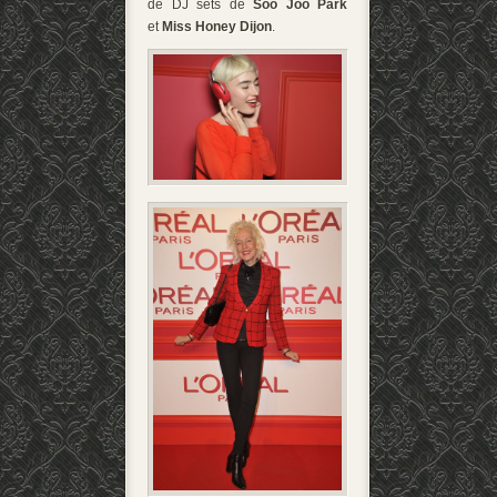
de DJ sets de
Soo Joo Park
et
Miss Honey Dijon
.