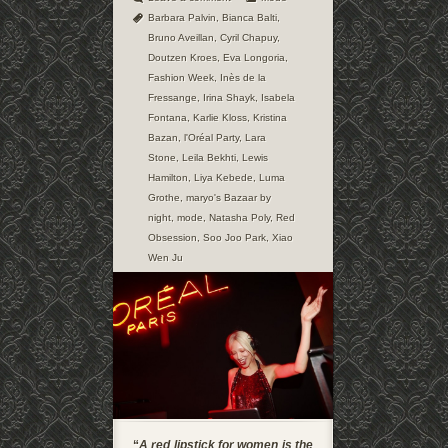
Barbara Palvin
,
Bianca Balti
,
Bruno Aveillan
,
Cyril Chapuy
,
Doutzen Kroes
,
Eva Longoria
,
Fashion Week
,
Inès de la
Fressange
,
Irina Shayk
,
Isabela
Fontana
,
Karlie Kloss
,
Kristina
Bazan
,
l'Oréal Party
,
Lara
Stone
,
Leila Bekhti
,
Lewis
Hamilton
,
Liya Kebede
,
Luma
Grothe
,
maryo's Bazaar by
night
,
mode
,
Natasha Poly
,
Red
Obsession
,
Soo Joo Park
,
Xiao
Wen Ju
“
A red lipstick for women is the