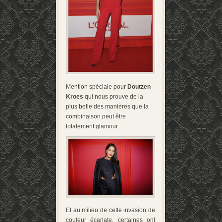
Mention spéciale pour
Doutzen
Kroes
qui nous prouve de la
plus belle des manières que la
combinaison peut être
totalement glamour.
Et au milieu de cette invasion de
couleur écarlate, certaines ont