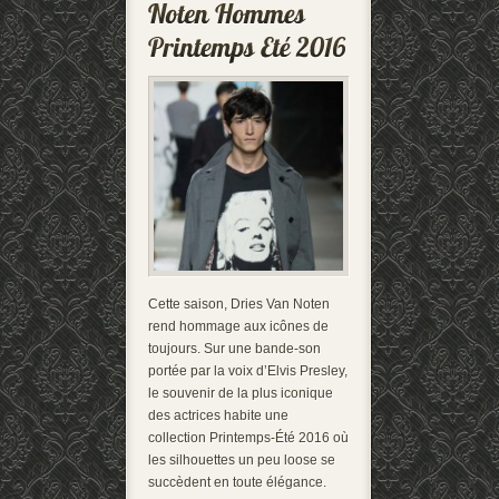
Cette saison, Dries Van Noten
rend hommage aux icônes de
toujours. Sur une bande-son
portée par la voix d’Elvis Presley,
le souvenir de la plus iconique
des actrices habite une
collection Printemps-Été 2016 où
les silhouettes un peu loose se
succèdent en toute élégance.