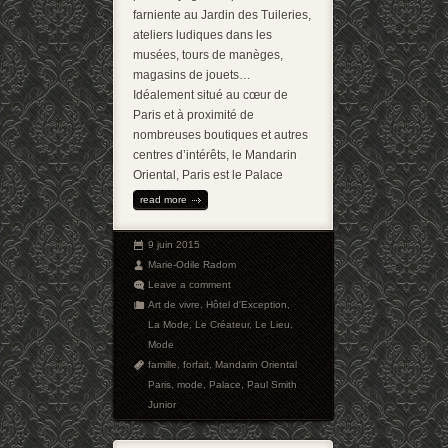
farniente au Jardin des Tuileries,
ateliers ludiques dans les
musées, tours de manèges,
magasins de jouets…
Idéalement situé au cœur de
Paris et à proximité de
nombreuses boutiques et autres
centres d’intérêts, le Mandarin
Oriental, Paris est le Palace
read more
9 juin 2015
Marie-Odile Radom
Leave a comment
Art de vivre
,
Hôtel d'Exception
,
La Mode
,
Le Créateur
,
Le Lieu
,
Mode
famille
,
forfait
,
Mandarin Oriental
Paris
,
mode
,
Palace
,
Paul Smith
Junior