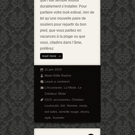
que l’été semble vouloir
durablement s’installer. Pour
parfaire votre look estival, rien de
tel qu’une nouvelle paire de
souliers pour repartir du bon
pied, que vous partiez en
vacances à la plage ou que
vous, citadins dans l’âme,
préférez
read more
11 juin 2015
Marie-Odile Radom
Leave a comment
L'Accessoire
,
La Mode
,
Le
Créateur
,
Mode
2015
,
accessoires
,
Christian
Louboutin
,
été
,
Homme
,
mode
,
red soles
,
semelle rouge
,
shoes
,
style
,
Summer