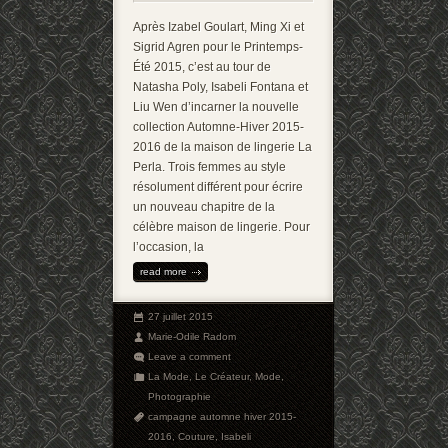
Après Izabel Goulart, Ming Xi et
Sigrid Agren pour le Printemps-
Été 2015, c’est au tour de
Natasha Poly, Isabeli Fontana et
Liu Wen d’incarner la nouvelle
collection Automne-Hiver 2015-
2016 de la maison de lingerie La
Perla. Trois femmes au style
résolument différent pour écrire
un nouveau chapitre de la
célèbre maison de lingerie. Pour
l’occasion, la
read more
27 juillet 2015
Marie-Odile Radom
Leave a comment
La Mode
,
Le Créateur
,
Mode
,
Photographie
campagne automne hiver 2015-
2016
,
Couture
,
Isabeli