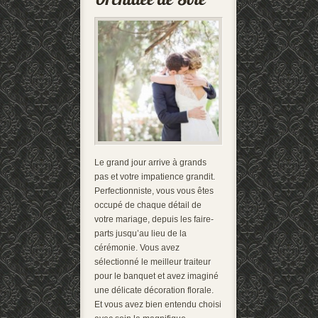
Le grand jour arrive à grands
pas et votre impatience grandit.
Perfectionniste, vous vous êtes
occupé de chaque détail de
votre mariage, depuis les faire-
parts jusqu’au lieu de la
cérémonie. Vous avez
sélectionné le meilleur traiteur
pour le banquet et avez imaginé
une délicate décoration florale.
Et vous avez bien entendu choisi