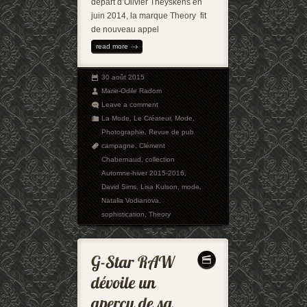
départ d’Olivier Theyskens en
juin 2014, la marque Theory fit
de nouveau appel
read more
30 août 2015
Marie-Odile Radom
Leave a comment
La Mode
,
Le Créateur
,
Mode
,
Photographie
,
Revue de pub
campagne
,
Clément
Chabernaud
,
collection
Automne-hiver 2015-2016
,
David Sims
,
Lisa Kulson
,
mode
,
Natalia Vodianova
,
sophistication
,
Theory