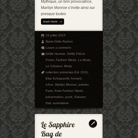
Mythique, un brin provocatrice,
Marilyn Monroe s’invite ainsi sur
presque toutes
read more
16 juillet 2015
Marie-Odile Radom
Leave a comment
Défilé Homme
,
Défilé Prêt-à-
Porter
,
Fashion Week
,
La Mode
,
Le Créateur
,
Mode
collection printemps Eté 2016
,
Elsa Schiaparelli
,
homard
,
icône
,
Marilyn Monroe
,
palmier
,
Paris
,
Paris Fashion Week
,
présentation
,
punk
,
Salvator
Dali
,
surréalisme