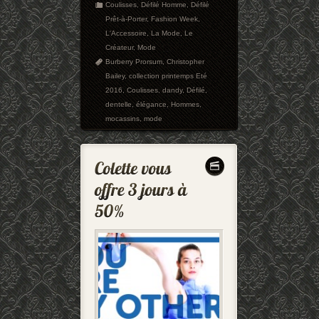
Coulisses
,
Défilé Homme
,
Défilé
Prêt-à-Porter
,
Fashion Week
,
L'Accessoire
,
La Mode
,
Le
Créateur
,
Mode
Burberry Prorsum
,
Christopher
Bailey
,
collection printemps Eté
2016
,
Coulisses
,
dandy
,
Défilé
,
dentelle
,
élégance
,
Hommes
,
mocassins
,
mode