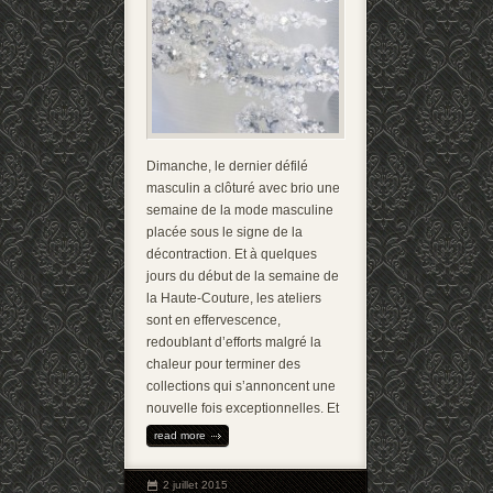
Dimanche, le dernier défilé
masculin a clôturé avec brio une
semaine de la mode masculine
placée sous le signe de la
décontraction. Et à quelques
jours du début de la semaine de
la Haute-Couture, les ateliers
sont en effervescence,
redoublant d’efforts malgré la
chaleur pour terminer des
collections qui s’annoncent une
nouvelle fois exceptionnelles. Et
read more
2 juillet 2015