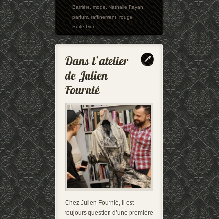
Barrière
,
mode
,
Nathalie Rayan
,
parfum
,
raffinement
,
rouge
,
Suite Dior
Chez Julien Fournié, il est
toujours question d’une première