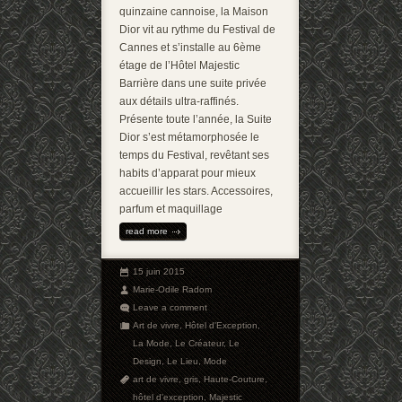
quinzaine cannoise, la Maison
Dior vit au rythme du Festival de
Cannes et s’installe au 6ème
étage de l’Hôtel Majestic
Barrière dans une suite privée
aux détails ultra-raffinés.
Présente toute l’année, la Suite
Dior s’est métamorphosée le
temps du Festival, revêtant ses
habits d’apparat pour mieux
accueillir les stars. Accessoires,
parfum et maquillage
read more
15 juin 2015
Marie-Odile Radom
Leave a comment
Art de vivre
,
Hôtel d'Exception
,
La Mode
,
Le Créateur
,
Le
Design
,
Le Lieu
,
Mode
art de vivre
,
gris
,
Haute-Couture
,
hôtel d'exception
,
Majestic