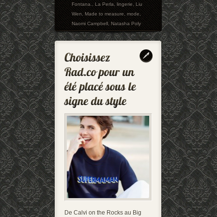
Fontana.
,
La Perla
,
lingerie
,
Liu
Wen
,
Made to measure
,
mode
,
Naomi Campbell
,
Natasha Poly
De Calvi on the Rocks au Big