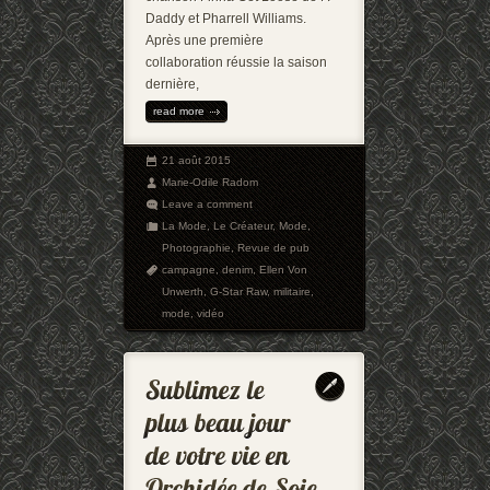
Daddy et Pharrell Williams.
Après une première
collaboration réussie la saison
dernière,
read more
21 août 2015
Marie-Odile Radom
Leave a comment
La Mode
,
Le Créateur
,
Mode
,
Photographie
,
Revue de pub
campagne
,
denim
,
Ellen Von
Unwerth
,
G-Star Raw
,
militaire
,
mode
,
vidéo