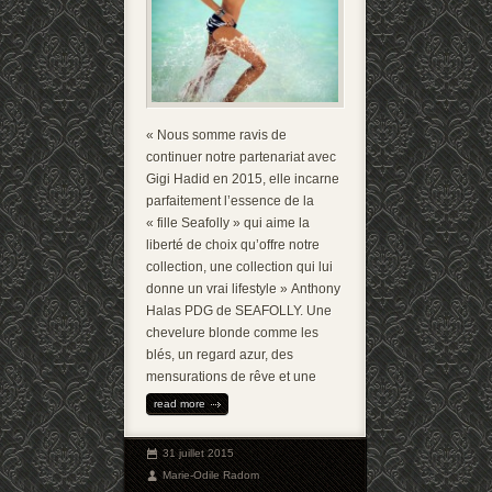
« Nous somme ravis de
continuer notre partenariat avec
Gigi Hadid en 2015, elle incarne
parfaitement l’essence de la
« fille Seafolly » qui aime la
liberté de choix qu’offre notre
collection, une collection qui lui
donne un vrai lifestyle » Anthony
Halas PDG de SEAFOLLY. Une
chevelure blonde comme les
blés, un regard azur, des
mensurations de rêve et une
read more
31 juillet 2015
Marie-Odile Radom