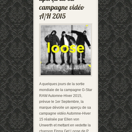
A quelques jours de la sortie
mondiale de la campagne G-Star
RAW Automne-Hiver 2015,
prévue le 1er Septembre, la
marque dévoile un aperçu de sa
campagne vidéo Automne-Hiver
15 réalisée par Ellen von
Unwerth et mettant en vedette la
chanson Finna Get Loose de P.