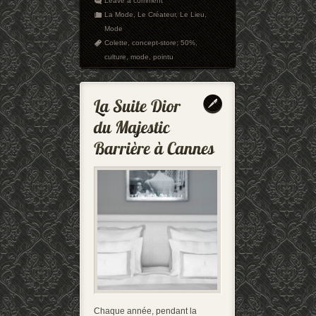
Leave a comment
La Mode
,
Le Créateur
,
Le Lieu
,
Mode
Colette
,
concept-store; 50%
,
culture
,
mode
,
pointu
Chaque année, pendant la