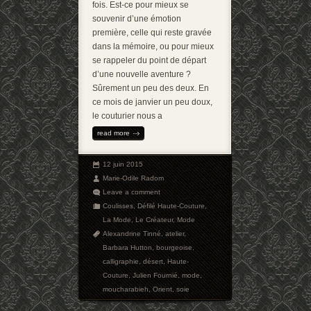
fois. Est-ce pour mieux se
souvenir d’une émotion
première, celle qui reste gravée
dans la mémoire, ou pour mieux
se rappeler du point de départ
d’une nouvelle aventure ?
Sûrement un peu des deux. En
ce mois de janvier un peu doux,
le couturier nous a
read more
12 juin 2015
Marie-Odile Radom
Leave a comment
Coulisses
,
Défilé Haute-Couture
,
La Mode
,
Le Créateur
,
Mode
Alexandrine Tinné
,
atelier
,
Barbara Hutton
,
bourgeoise
,
calligraphie
,
désert
,
Haute-
Couture
,
Julien Fournié
,
mode
,
moucharabieh
,
Orient
,
soie