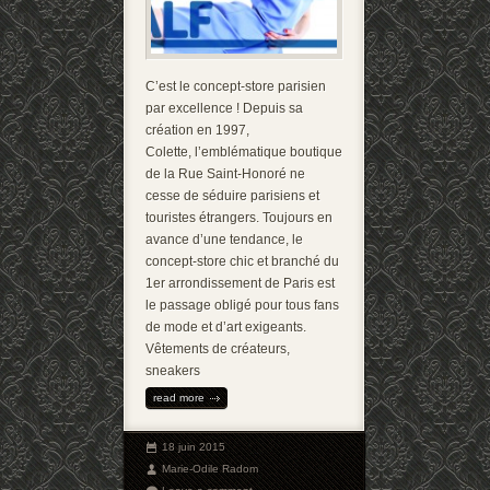
C’est le concept-store parisien
par excellence ! Depuis sa
création en 1997,
Colette, l’emblématique boutique
de la Rue Saint-Honoré ne
cesse de séduire parisiens et
touristes étrangers. Toujours en
avance d’une tendance, le
concept-store chic et branché du
1er arrondissement de Paris est
le passage obligé pour tous fans
de mode et d’art exigeants.
Vêtements de créateurs,
sneakers
read more
18 juin 2015
Marie-Odile Radom