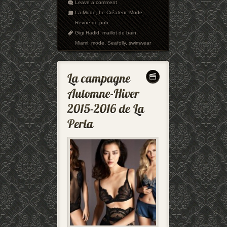
Leave a comment
La Mode
,
Le Créateur
,
Mode
,
Revue de pub
Gigi Hadid
,
maillot de bain
,
Miami
,
mode
,
Seafolly
,
swimwear