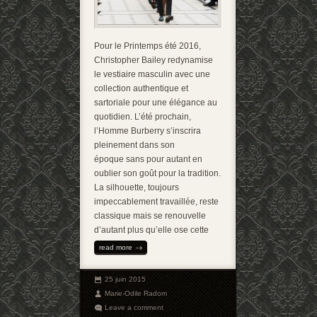
Pour le Printemps été 2016,
Christopher Bailey redynamise
le vestiaire masculin avec une
collection authentique et
sartoriale pour une élégance au
quotidien. L’été prochain,
l’Homme Burberry s’inscrira
pleinement dans son
époque sans pour autant en
oublier son goût pour la tradition.
La silhouette, toujours
impeccablement travaillée, reste
classique mais se renouvelle
d’autant plus qu’elle ose cette
read more
25 juin 2015
Marie-Odile Radom
Leave a comment