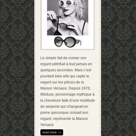
Le simple fait de croiser son
regard pétrifiait à tout jamais en
quelques secondes. Mais c’est
pourtant bien elle qui capte le
regard sur les pièces de la
Maison Versace. Depuis 1978,
Méduse, personnage mythique à
la chevelure faite d’une multitude
de serpents qui changeait en
pierre quiconque croisait son
regard, représente la Maison
Versace
read more