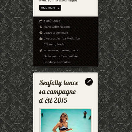
avec soin la magnifique
read more
5 août 2015
Marie-Odile Radom
Leave a comment
L'Accessoire
,
La Mode
,
Le
Créateur
,
Mode
accessoire
,
mariée
,
mode
,
Orchidée de Soie
,
raffiné
,
Sandrine Koehnlein