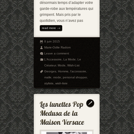
désormais temps d’adapter votre
garde-robe aux températures qui
grimpent. Mais pris par le
quotidien, vous n’avez pas
read more
8 juin 2015
Marie-Odile Radom
Leave a comment
L'Accessoire
,
La Mode
,
Le
Créateur
,
Mode
,
Wish-List
Georges
,
Homme
,
l'accessoire
,
malle
,
mode
,
personal shopper
,
styliste
,
wish-liste