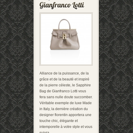
Alliance de la puissance, de la
grâce et de la beauté et inspiré
de la pierre céleste, le Sapphire
Bag de Gianfranco Lotti vous
fera sans nulle doute succomber.
Véritable exemple de luxe Made
in Italy, la dernière création du
designer florentin apportera une
touche chic, élégante et
intemporelle à votre style et vous
suivra