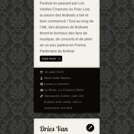
Festival en passant par Les
Vieilles Charrues ou Fnac Live,
la saison des festivals a bel et
bien commencé ! Tout au long de
l’été, des dizaines de festivals
feront le bonheur des fans de
musique, de concerts et de plein
air un peu partout en France.
Partenaire du festival
read more
19 juillet 2015
Marie-Odile Radom
Leave a comment
La Mode
,
Le Créateur
,
Mode
Alessandra Sublet
,
calvi
,
été
,
festival
,
look
,
mode
,
rad.co
,
supernana
,
tee-shirt