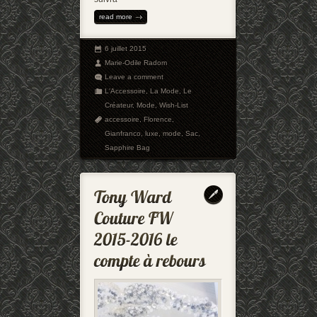
read more
6 juillet 2015
Marie-Odile Radom
Leave a comment
L'Accessoire
,
La Mode
,
Le
Créateur
,
Mode
,
Wish-List
accessoire
,
Florence
,
Gianfranco
,
luxe
,
mode
,
Sac
,
Sapphire Bag