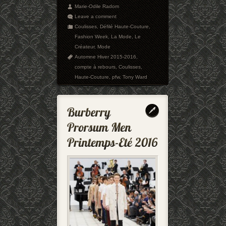
Marie-Odile Radom
Leave a comment
Coulisses
,
Défilé Haute-Couture
,
Fashion Week
,
La Mode
,
Le
Créateur
,
Mode
Automne Hiver 2015-2016
,
compte à rebours
,
Coulisses
,
Haute-Couture
,
pfw
,
Tony Ward