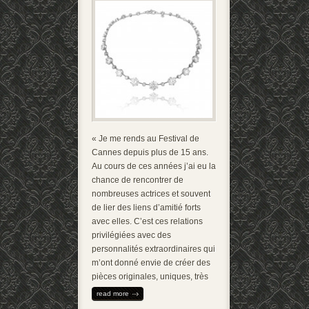
« Je me rends au Festival de
Cannes depuis plus de 15 ans.
Au cours de ces années j’ai eu la
chance de rencontrer de
nombreuses actrices et souvent
de lier des liens d’amitié forts
avec elles. C’est ces relations
privilégiées avec des
personnalités extraordinaires qui
m’ont donné envie de créer des
pièces originales, uniques, très
read more