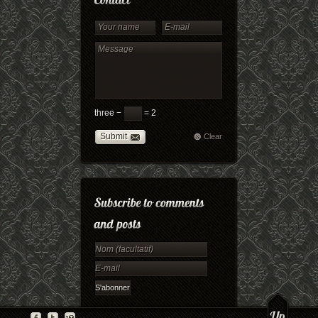
three −
= 2
Submit
Clear