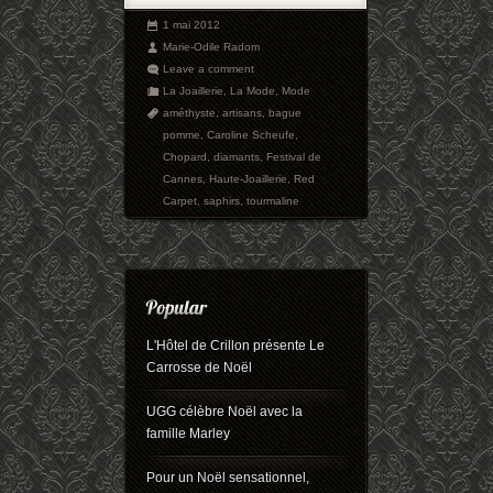
1 mai 2012
Marie-Odile Radom
Leave a comment
La Joaillerie
,
La Mode
,
Mode
améthyste
,
artisans
,
bague
pomme
,
Caroline Scheufe
,
Chopard
,
diamants
,
Festival de
Cannes
,
Haute-Joaillerie
,
Red
Carpet
,
saphirs
,
tourmaline
L'Hôtel de Crillon présente Le
Carrosse de Noël
UGG célèbre Noël avec la
famille Marley
Pour un Noël sensationnel,