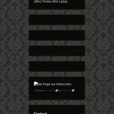
offrez l'Instax Mini Liplay
Retrouvez
maryophoto
sur
Hellocoton