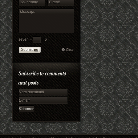
seven −
= 6
Submit
Clear