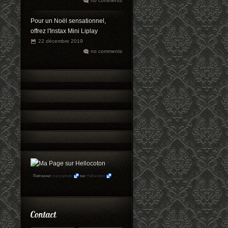
no comments
Pour un Noël sensationnel,
offrez l'Instax Mini Liplay
22 décembre 2019
no comments
Retrouvez
maryophoto
sur
Hellocoton