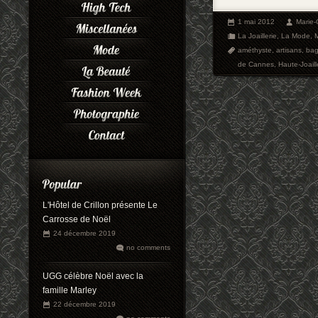
1 mai 2012
Marie
La Joaillerie
,
La Mode
,
améthyste
,
artisans
,
ba
de Cannes
,
Haute-Joaill
L'Hôtel de Crillon présente Le
Carrosse de Noël
24 décembre 2019
no comments
UGG célèbre Noël avec la
famille Marley
22 décembre 2019