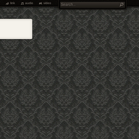
link
audio
video