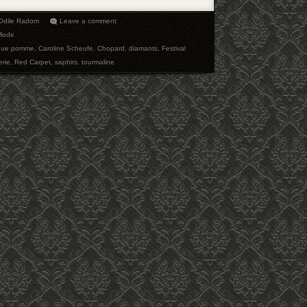
-Odile Radom
Leave a comment
Mode
gue pomme
,
Caroline Scheufe
,
Chopard
,
diamants
,
Festival
erie
,
Red Carpet
,
saphirs
,
tourmaline