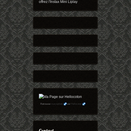
offrez l'Instax Mini Liplay
Retrouvez
maryophoto
sur
Hellocoton