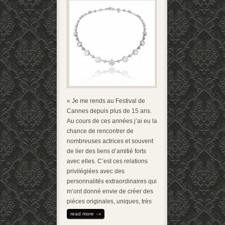
« Je me rends au Festival de
Cannes depuis plus de 15 ans.
Au cours de ces années j’ai eu la
chance de rencontrer de
nombreuses actrices et souvent
de lier des liens d’amitié forts
avec elles. C’est ces relations
privilégiées avec des
personnalités extraordinaires qui
m’ont donné envie de créer des
pièces originales, uniques, très
read more