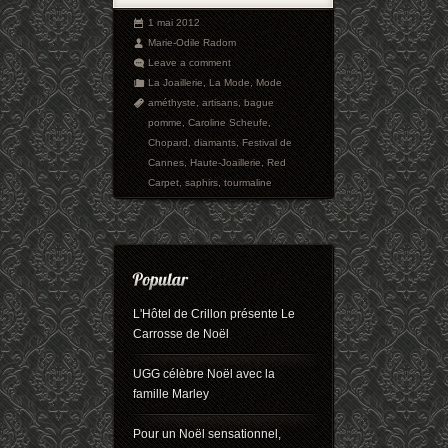
1 mai 2012
Marie-Odile Radom
Leave a comment
La Joaillerie
,
La Mode
,
Mode
améthyste
,
artisans
,
bague
pomme
,
Caroline Scheufe
,
Chopard
,
diamants
,
Festival de
Cannes
,
Haute-Joaillerie
,
Red
Carpet
,
saphirs
,
tourmaline
L'Hôtel de Crillon présente Le
Carrosse de Noël
UGG célèbre Noël avec la
famille Marley
Pour un Noël sensationnel,