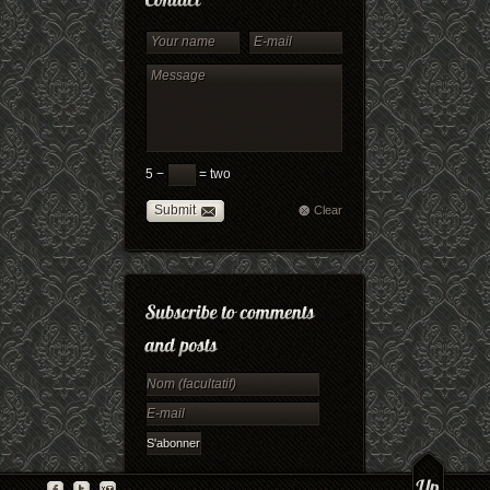
5 −
= two
Submit
Clear