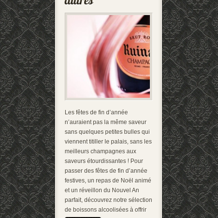
Les fêtes de fin d’année
n’auraient pas la même saveur
sans quelques petites bulles qui
viennent titiller le palais, sans les
meilleurs champagnes aux
saveurs étourdissantes ! Pour
passer des fêtes de fin d’année
festives, un repas de Noël animé
et un réveillon du Nouvel An
parfait, découvrez notre sélection
de boissons alcoolisées à offrir