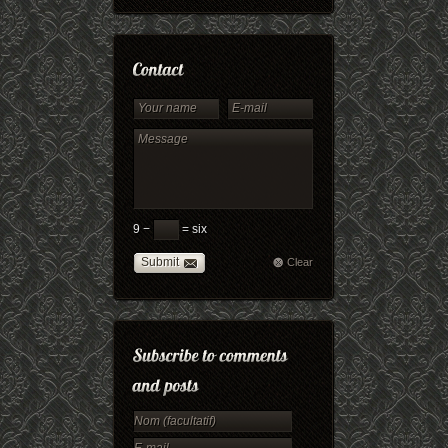
9 −
= six
Submit
Clear