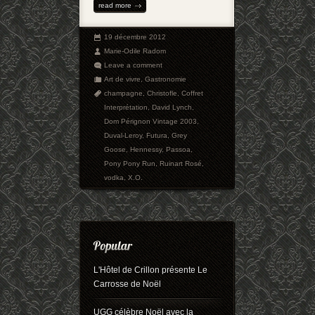
read more
19 décembre 2012
Marie-Odile Radom
Leave a comment
Art de vivre
,
Gastronomie
champagne
,
Christofle
,
Coffret
Interprétation
,
David Lynch
,
Dom Pérignon Vintage 2003
,
Duval-Leroy
,
Futura
,
Grey
Goose
,
Hennessy
,
Passoa
,
Pony Pony Run
,
Ruinart Rosé
,
vodka
,
X.O.
L'Hôtel de Crillon présente Le
Carrosse de Noël
UGG célèbre Noël avec la