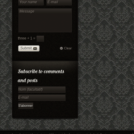
three + 1 =
Submit
Clear