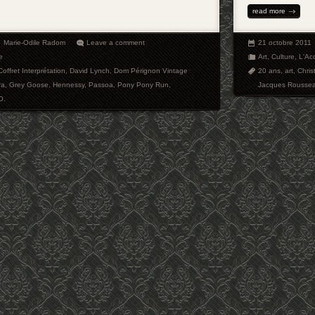
read more
Marie-Odile Radom
Leave a comment
21 octobre 2011
e
Art
,
Culture
,
L'Ac
Coffret Interprétation
,
David Lynch
,
Dom Pérignon Vintage
20 ans
,
art
,
Chris
ra
,
Grey Goose
,
Hennessy
,
Passoa
,
Pony Pony Run
,
Jacques Rousse
O.