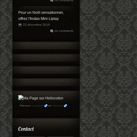
no comments
Pour un Noël sensationnel,
offrez l'Instax Mini Liplay
22 décembre 2019
no comments
Retrouvez
maryophoto
sur
Hellocoton