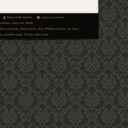
Marie-Odile Radom
Leave a comment
cessoire
,
Lisez-moi
,
Mode
tian Louboutin
,
David Lynch
,
livre
,
Philippe Garcia
,
rue Jean-
au
,
semelle rouge
,
Soulier
,
talon haut