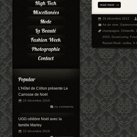
read more
19 décembre 2012
Art de vivre
,
Gastronomi
champagne
,
Christofle
,
2003
,
Duval-Leroy
,
Futu
Ruinart Rosé
,
vodka
,
X.
L'Hôtel de Crillon présente Le
Carrosse de Noël
24 décembre 2019
no comments
UGG célèbre Noël avec la
famille Marley
22 décembre 2019