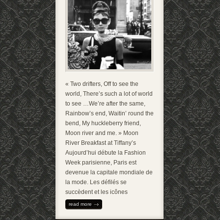
« Two drifters, Off to see the
world, There’s such a lot of world
to see …We’re after the same,
Rainbow’s end, Waitin’ round the
bend, My huckleberry friend,
Moon river and me. » Moon
River Breakfast at Tiffany’s
Aujourd’hui débute la Fashion
Week parisienne, Paris est
devenue la capitale mondiale de
la mode. Les défilés se
succèdent et les icônes
read more