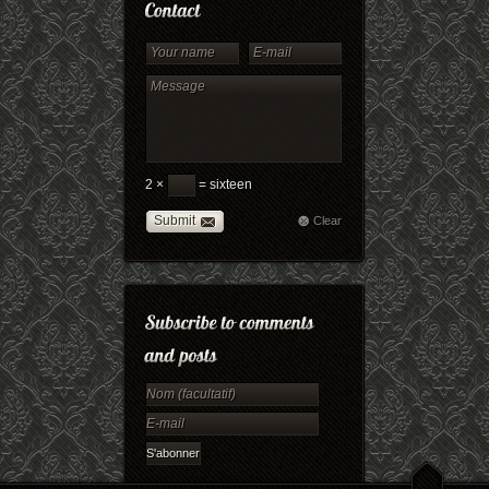
2 ×
= sixteen
Submit
Clear