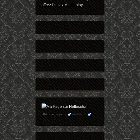
offrez l'Instax Mini Liplay
Retrouvez
maryophoto
sur
Hellocoton