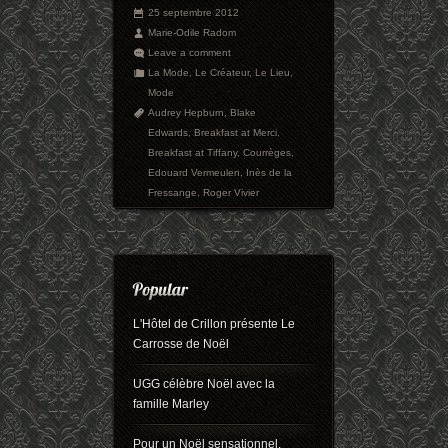
25 septembre 2012
Marie-Odile Radom
Leave a comment
La Mode
,
Le Créateur
,
Le Lieu
,
Mode
Audrey Hepburn
,
Blake
Edwards
,
Breakfast at Merci
,
Breakfast at Tiffany
,
Courrèges
,
Edouard Vermeulen
,
Inès de la
Fressange
,
Roger Vivier
L'Hôtel de Crillon présente Le
Carrosse de Noël
UGG célèbre Noël avec la
famille Marley
Pour un Noël sensationnel,