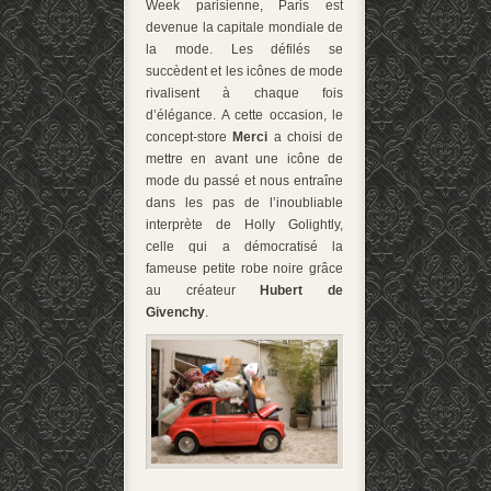
Week parisienne, Paris est
devenue la capitale mondiale de
la mode. Les défilés se
succèdent et les icônes de mode
rivalisent à chaque fois
d’élégance. A cette occasion, le
concept-store
Merci
a choisi de
mettre en avant une icône de
mode du passé et nous entraîne
dans les pas de l’inoubliable
interprète de Holly Golightly,
celle qui a démocratisé la
fameuse petite robe noire grâce
au créateur
Hubert de
Givenchy
.