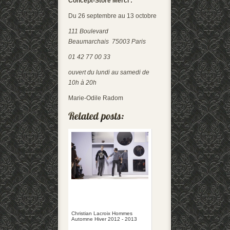
Concept-Store Merci :
Du 26 septembre au 13 octobre
111 Boulevard
Beaumarchais 75003 Paris
01 42 77 00 33
ouvert du lundi au samedi de
10h à 20h
Marie-Odile Radom
Christian Lacroix Hommes
Automne Hiver 2012 - 2013