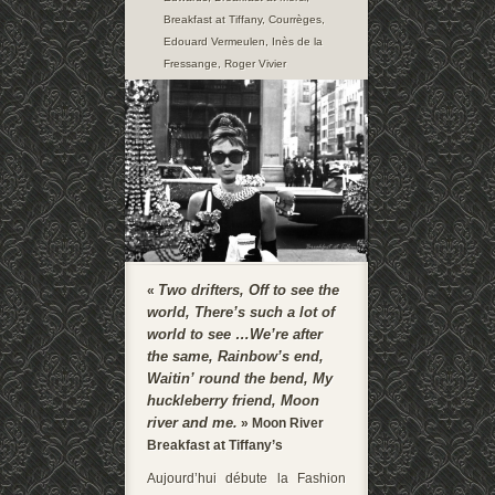
Breakfast at Tiffany
,
Courrèges
,
Edouard Vermeulen
,
Inès de la
Fressange
,
Roger Vivier
Two drifters, Off to see the
«
world, There’s such a lot of
world to see …
We’re after
the same, Rainbow’s end,
Waitin’ round the bend, My
huckleberry friend, Moon
river and me.
» Moon River
Breakfast at Tiffany’s
Aujourd’hui débute la Fashion