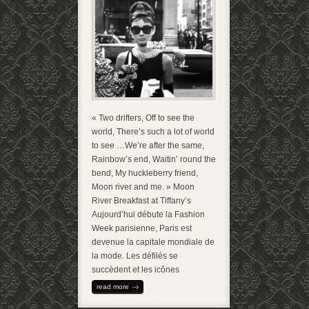
« Two drifters, Off to see the
world, There’s such a lot of world
to see …We’re after the same,
Rainbow’s end, Waitin’ round the
bend, My huckleberry friend,
Moon river and me. » Moon
River Breakfast at Tiffany’s
Aujourd’hui débute la Fashion
Week parisienne, Paris est
devenue la capitale mondiale de
la mode. Les défilés se
succèdent et les icônes
read more