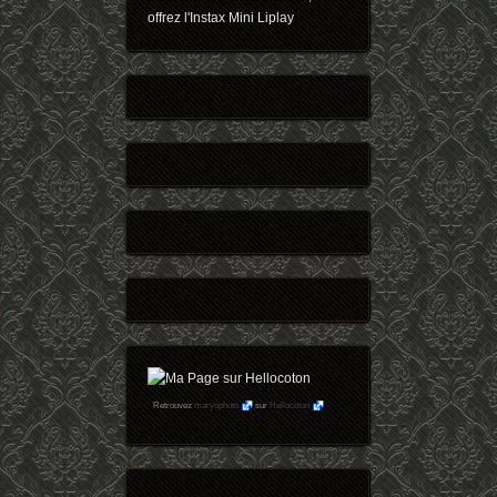
offrez l'Instax Mini Liplay
Retrouvez
maryophoto
sur
Hellocoton