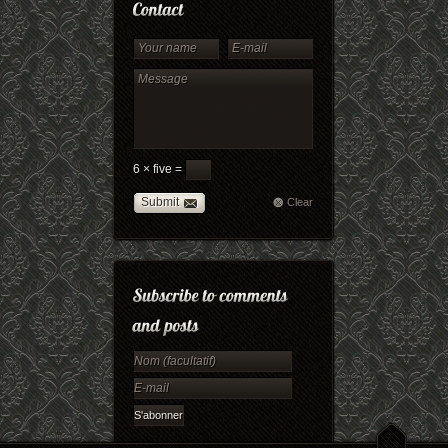
6 × five =
Submit
Clear