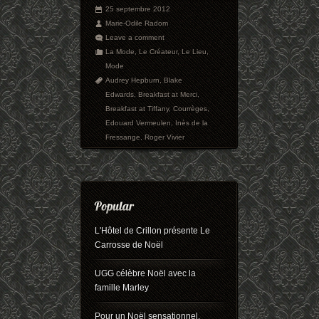
25 septembre 2012
Marie-Odile Radom
Leave a comment
La Mode
,
Le Créateur
,
Le Lieu
,
Mode
Audrey Hepburn
,
Blake
Edwards
,
Breakfast at Merci
,
Breakfast at Tiffany
,
Courrèges
,
Edouard Vermeulen
,
Inès de la
Fressange
,
Roger Vivier
L'Hôtel de Crillon présente Le
Carrosse de Noël
UGG célèbre Noël avec la
famille Marley
Pour un Noël sensationnel,