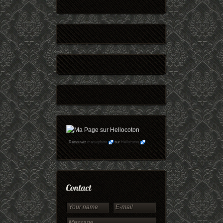
Retrouvez
maryophoto
sur
Hellocoton