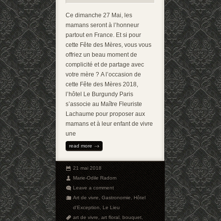
Ce dimanche 27 Mai, les
mamans seront à l’honneur
partout en France. Et si pour
cette Fête des Mères, vous vous
offriez un beau moment de
complicité et de partage avec
votre mère ? A l’occasion de
cette Fête des Mères 2018,
l’hôtel Le Burgundy Paris
s’associe au Maître Fleuriste
Lachaume pour proposer aux
mamans et à leur enfant de vivre
une
read more
21 mai 2018
Marie-Odile Radom
Leave a comment
Art de vivre
,
Gastronomie
,
Hôtel
d'Exception
,
Le Lieu
art de vivre
,
art floral
,
bouquet
,