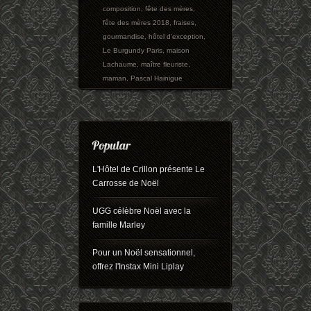
composition
,
fête des mères
,
fête des mères 2018
,
fraises
,
gourmandise
,
hôtel d'exception
,
Le Burgundy Paris
,
maison
Lachaume
,
maître fleuriste
,
maman
,
Pascal Hainigue
L'Hôtel de Crillon présente Le
Carrosse de Noël
UGG célèbre Noël avec la
famille Marley
Pour un Noël sensationnel,
offrez l'Instax Mini Liplay