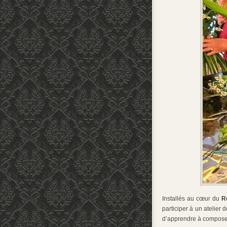
Installés au cœur du
R
participer à un atelier 
d’apprendre à composer