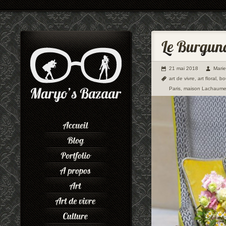
21 mai 2018
Mari
art de vivre
,
art floral
,
bo
Paris
,
maison Lachaum