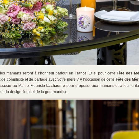
 les mamans seront à l’honneur partout en France. Et si pour cette
Fête des M
de complicité et de partage avec votre mère ? A l’occasion de cette
Fête des Mè
ssocie au Maître Fleuriste
Lachaume
pour proposer aux mamans et à leur enfa
r du design floral et de la gourmandise.