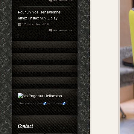
no comments
Pour un Noël sensationnel,
offrez l'Instax Mini Liplay
22 décembre 2019
no comments
Retrouvez
maryophoto
sur
Hellocoton