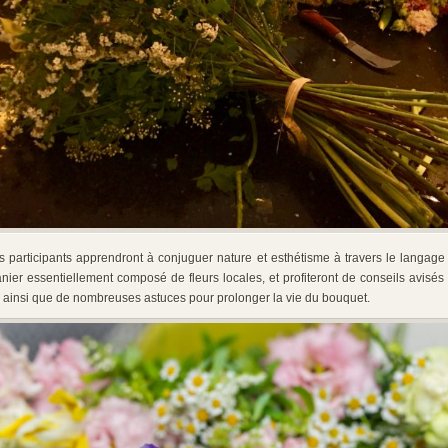
s participants apprendront à conjuguer nature et esthétisme à travers le langage
nier essentiellement composé de fleurs locales, et profiteront de conseils avisés
s ainsi que de nombreuses astuces pour prolonger la vie du bouquet.