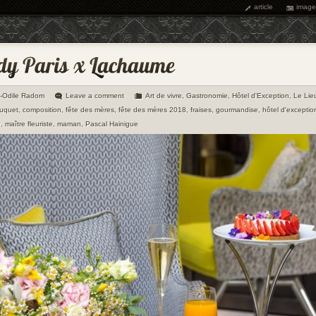
article
image
e-Odile Radom
Leave a comment
Art de vivre
,
Gastronomie
,
Hôtel d'Exception
,
Le Lie
uquet
,
composition
,
fête des mères
,
fête des mères 2018
,
fraises
,
gourmandise
,
hôtel d'exceptio
e
,
maître fleuriste
,
maman
,
Pascal Hainigue