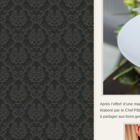
Après l’effort d’une ma
élaboré par le Chef Pât
à partager aux bons go