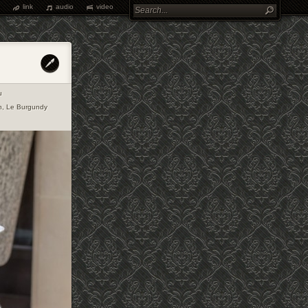
link
audio
video
u
n
,
Le Burgundy