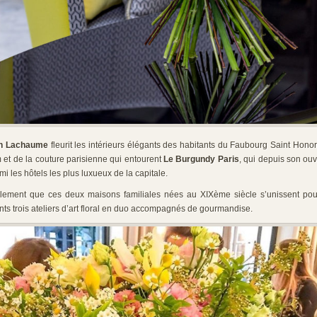
n Lachaume
fleurit les intérieurs élégants des habitants du Faubourg Saint Honor
et de la couture parisienne qui entourent
Le Burgundy Paris
, qui depuis son ou
i les hôtels les plus luxueux de la capitale.
ellement que ces deux maisons familiales nées au XIXème siècle s’unissent po
ts trois ateliers d’art floral en duo accompagnés de gourmandise.