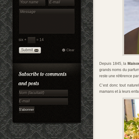
six +
= 14
Submit
Clear
Depuis 1845, la
Maiso
grands noms du parfum 
reste une référence parm
C’est donc tout natur
mamans et à leurs enfan