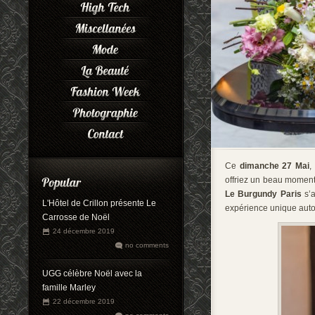
Ce
dimanche 27 Mai
,
offriez un beau moment 
Le
Burgundy Paris
s’a
L'Hôtel de Crillon présente Le
expérience unique autou
Carrosse de Noël
24 décembre 2019
no comments
UGG célèbre Noël avec la
famille Marley
22 décembre 2019