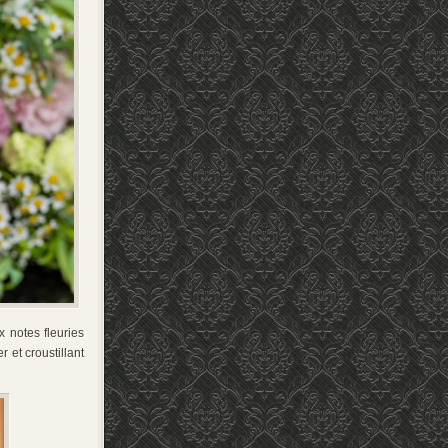
x notes fleuries
 et croustillant