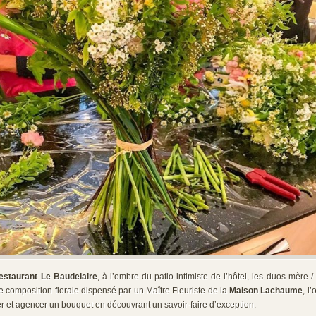
estaurant Le Baudelaire
, à l’ombre du patio intimiste de l’hôtel, les duos mère /
de composition florale dispensé par un Maître Fleuriste de la
Maison Lachaume
, l
 et agencer un bouquet en découvrant un savoir-faire d’exception.