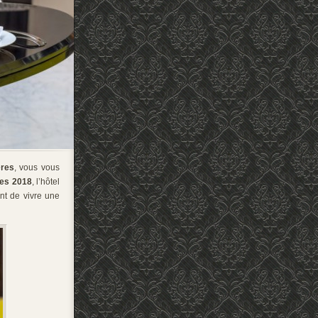
ères
, vous vous
res 2018
, l’hôtel
nt de vivre une