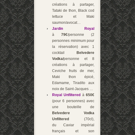
créations à partager,
Tataki de thon, Black cod
lettuce et Maki
saumon/avocat…
Jardin Royal
à
79€
/personne (2
personnes minimum pour
la réservation) avec 1
cocktail
Belvedere
Vodka/
personne et 8
créations à partager,
Ceviche fruits de mer,
Maki thon épicé,
Edamame, Tiradito aux
noix de Saint-Jacques …
Royal Unfiltered
à
650€
(pour 6 personnes) avec
une bouteille de
Belvedere Vodka
Unfiltered
(70cl),
du Caviar impérial
français et son