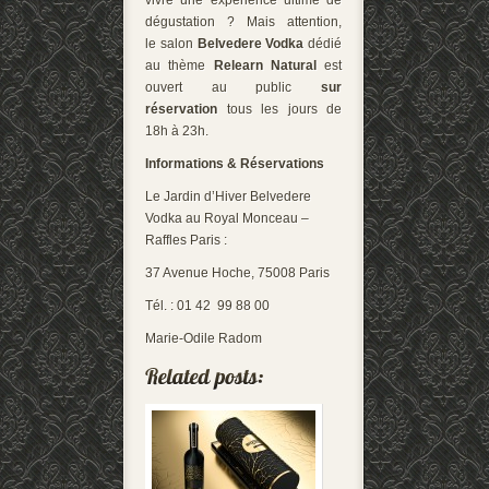
dégustation ? Mais attention,
le salon
Belvedere Vodka
dédié
au thème
Relearn Natural
est
ouvert au public
sur
réservation
tous les jours de
18h à 23h.
Informations & Réservations
Le Jardin d’Hiver Belvedere
Vodka au Royal Monceau –
Raffles Paris :
37 Avenue Hoche, 75008 Paris
Tél. : 01 42 99 88 00
Marie-Odile Radom