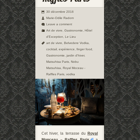
30 décembre 2016
Marie-Odile Radom
Leave a comment
Art de vivre
,
Gastronomie
,
Hôtel
d'Exception
,
Le Lieu
art de vivre
,
Belvedere Vodka
,
cocktail
,
expérience
,
finger food
,
Gastronomie
,
jardin d'hiver
,
Matsuhisa Paris
,
Nobu
Matsuhisa
,
Royal Moceau -
Raffles Paris
,
vodka
Cet hiver, la terrasse du
Royal
Monceau – Raffles Paris
a