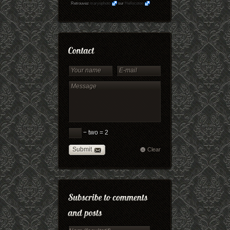
Retrouvez
maryophoto
sur
Hellocoton
− two = 2
Submit
Clear