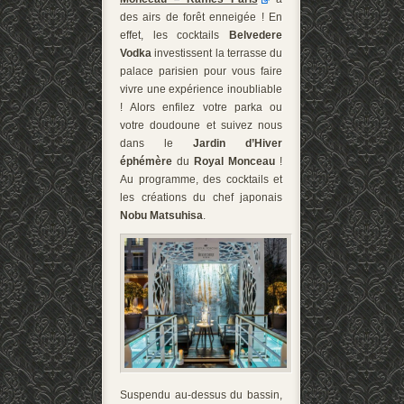
des airs de forêt enneigée ! En
effet, les cocktails
Belvedere
Vodka
investissent la terrasse du
palace parisien pour vous faire
vivre une expérience inoubliable
! Alors enfilez votre parka ou
votre doudoune et suivez nous
dans le
Jardin d’Hiver
éphémère
du
Royal Monceau
!
Au programme, des cocktails et
les créations du chef japonais
Nobu Matsuhisa
.
Suspendu au-dessus du bassin,