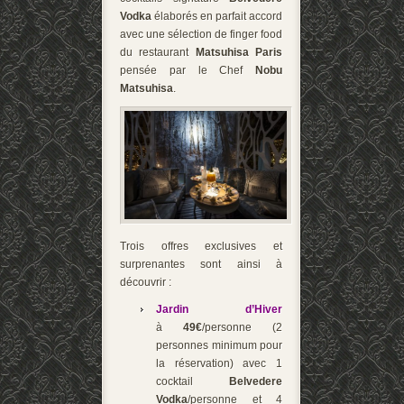
Vodka
élaborés en parfait accord
avec une sélection de finger food
du restaurant
Matsuhisa Paris
pensée par le Chef
Nobu
Matsuhisa
.
Trois offres exclusives et
surprenantes sont ainsi à
découvrir :
Jardin d’Hiver
à
49€
/personne (2
personnes minimum pour
la réservation) avec 1
cocktail
Belvedere
Vodka
/personne et 4