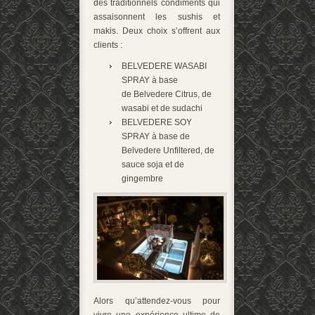
des traditionnels condiments qui
assaisonnent les sushis et
makis. Deux choix s’offrent aux
clients :
BELVEDERE WASABI
SPRAY à base
de Belvedere Citrus, de
wasabi et de sudachi
BELVEDERE SOY
SPRAY à base de
Belvedere Unfiltered, de
sauce soja et de
gingembre
Alors qu’attendez-vous pour
vivre une expérience ultime de