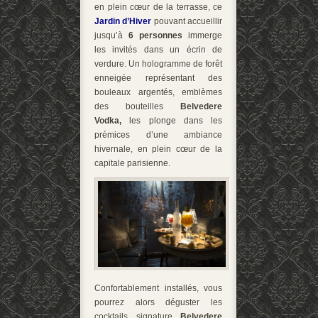
en plein cœur de la terrasse, ce
Jardin d’Hiver
pouvant accueillir
jusqu’à
6 personnes
immerge
les invités dans un écrin de
verdure. Un hologramme de forêt
enneigée représentant des
bouleaux argentés, emblèmes
des bouteilles
Belvedere
Vodka,
les plonge dans les
prémices d’une ambiance
hivernale, en plein cœur de la
capitale parisienne.
Confortablement installés, vous
pourrez alors déguster les
cocktails signature
Belvedere