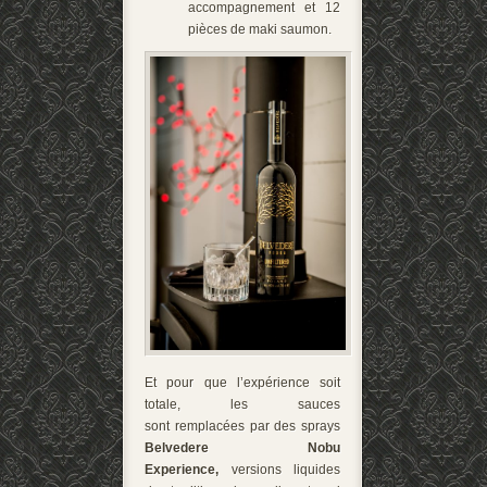
accompagnement et 12
pièces de maki saumon.
Et pour que l’expérience soit
totale, les sauces
sont remplacées par des sprays
Belvedere Nobu
Experience,
versions liquides