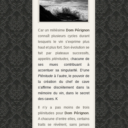
Car un millésime
Dom Pérignon
connaît plusieurs cycles durant
lesquels le vin s’exprime plus
haut et plus fort. Son évolution se
fait par plateaux successifs,
appelés
plénitudes,
c
hacune de
ses mues contribuant à
accentuer sa singularité. D’une
Plénitude
à l’autre, le pouvoir de
la création du chef de cave
s’affirme discrètement dans la
mémoire du vin, dans le secret
des caves. K
Il n’y a pas moins de trois
plénitudes pour
Dom Pérignon
.
A chacune d’entre elles, certains
traits se révèlent, sans jamais