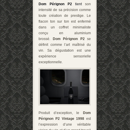
Dom Pérignon P2
tient
son
intensité de sa précision comme
toute création de prestige. Le
flacon ton sur ton est enfermé
dans un coffret minimaliste
conçu en aluminium
brossé.
Dom Pérignon P2
se
définit comme l’art maîtrisé du
vin. Sa dégustation est une
expérience sensorielle
exceptionnelle.
Produit d’exception, le
Dom
Pérignon P2 Vintage 1998
est
l’expression d’une véritable