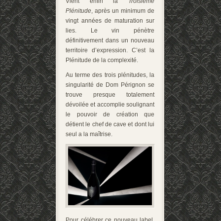
Vient enfin la
Troisième
Plénitude
, après un minimum de
vingt années de maturation sur
lies. Le vin pénètre
définitivement dans un nouveau
territoire d’expression. C’est la
Plénitude de la complexité.
Au terme des trois plénitudes, la
singularité de Dom Pérignon se
trouve presque totalement
dévoilée et accomplie soulignant
le pouvoir de création que
détient le chef de cave et dont lui
seul a la maîtrise.
Pour célébrer ce nouveau label,