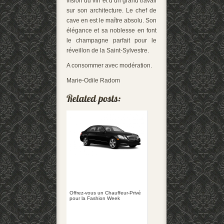
vision du vin et d’un grand travail
sur son architecture. Le chef de
cave en est le maître absolu. Son
élégance et sa noblesse en font
le champagne parfait pour le
réveillon de la Saint-Sylvestre.
A consommer avec modération.
Marie-Odile Radom
Offrez-vous un Chauffeur-Privé
pour la Fashion Week