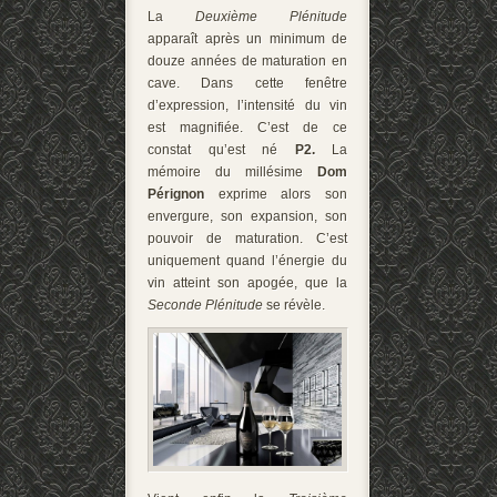
La
Deuxième Plénitude
apparaît
après un minimum de
douze années de maturation en
cave. Dans cette fenêtre
d’expression, l’intensité du vin
est magnifiée. C’est de ce
constat qu’est né
P2
.
La
mémoire du millésime
Dom
Pérignon
exprime alors son
envergure, son expansion, son
pouvoir de maturation. C’est
uniquement quand l’énergie du
vin atteint son apogée, que la
Seconde Plénitude
se révèle.