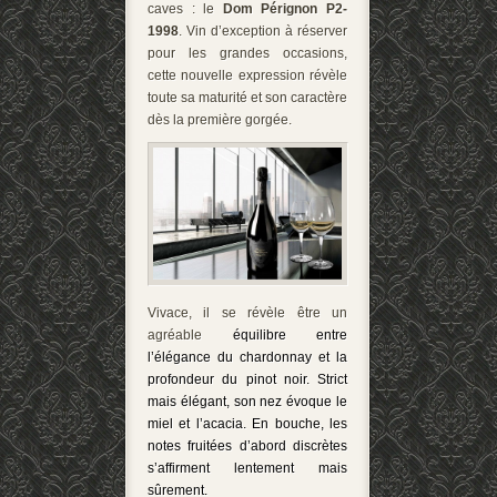
caves : le
Dom Pérignon P2-
1998
. Vin d’exception à réserver
pour les grandes occasions,
cette nouvelle expression révèle
toute sa maturité et son caractère
dès la première gorgée.
Vivace, il se révèle être un
agréable
équilibre entre
l’élégance du chardonnay et la
profondeur du pinot noir. Strict
mais élégant, son nez évoque le
miel et l’acacia. En bouche, les
notes fruitées d’abord discrètes
s’affirment lentement mais
sûrement.