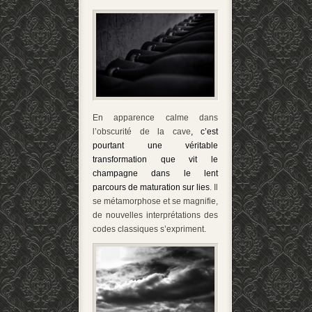
En apparence calme dans
l’obscurité de la cave
, c’est
pourtant une véritable
transformation que vit le
champagne dans le lent
parcours de maturation sur lies
. Il
se métamorphose et se magnifie,
de nouvelles interprétations des
codes classiques s’expriment.