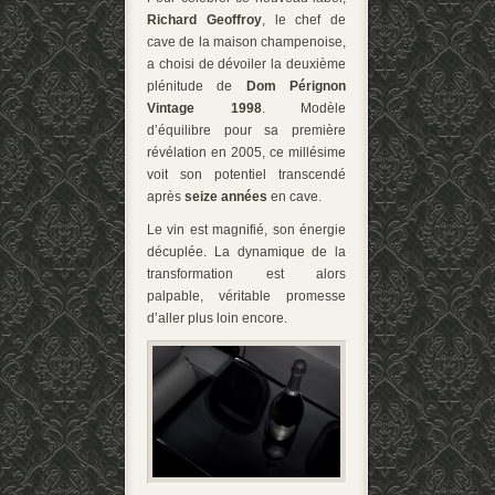
Richard Geoffroy
, le chef de
cave de la maison champenoise,
a choisi de dévoiler la deuxième
plénitude de
Dom Pérignon
Vintage 1998
. Modèle
d’équilibre pour sa première
révélation en 2005, ce millésime
voit son potentiel transcendé
après
seize années
en cave.
Le vin est magnifié, son énergie
décuplée. La dynamique de la
transformation est alors
palpable, véritable promesse
d’aller plus loin encore.