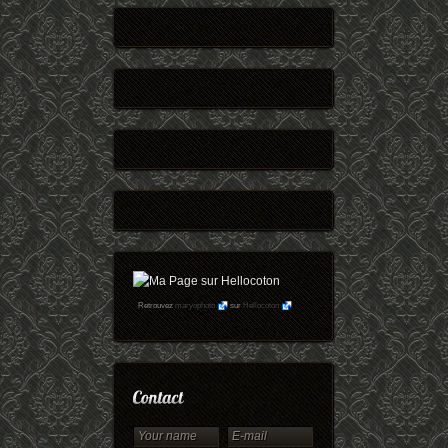
Retrouvez
maryophoto
sur
Hellocoton