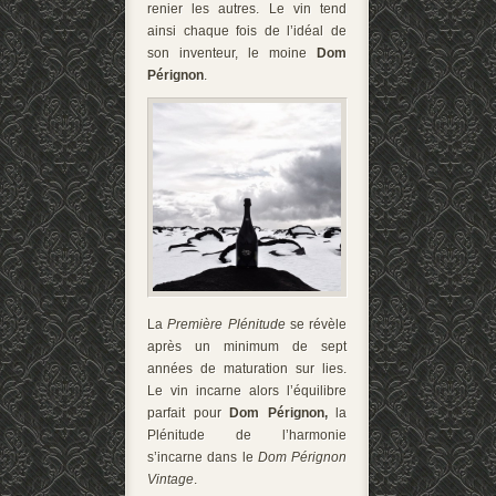
renier les autres. Le vin tend
ainsi chaque fois de l’idéal de
son inventeur, le moine
Dom
Pérignon
.
La
Première Plénitude
se révèle
après un minimum de sept
années de maturation sur lies.
Le vin incarne alors l’équilibre
parfait pour
Dom Pérignon,
la
Plénitude de l’harmonie
s’incarne dans le
Dom Pérignon
Vintage
.