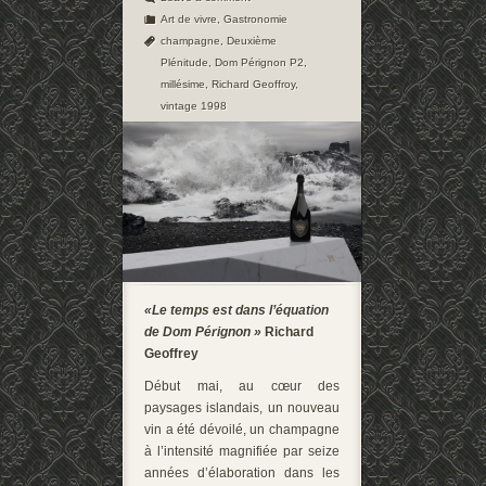
Art de vivre
,
Gastronomie
champagne
,
Deuxième
Plénitude
,
Dom Pérignon P2
,
millésime
,
Richard Geoffroy
,
vintage 1998
«Le temps est dans l’équation
de Dom Pérignon »
Richard
Geoffrey
Début mai, au cœur des
paysages islandais, un nouveau
vin a été dévoilé, un champagne
à l’intensité magnifiée par seize
années d’élaboration dans les