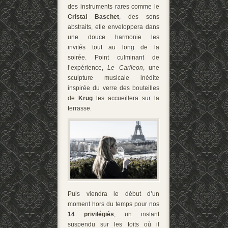
des instruments rares comme le
Cristal Baschet
, des sons
abstraits, elle enveloppera dans
une douce harmonie les
invités tout au long de la
soirée. Point culminant de
l’expérience,
Le Carileon
, une
sculpture musicale inédite
inspirée du verre des bouteilles
de
Krug
les accueillera sur la
terrasse.
Puis viendra le début d’un
moment hors du temps pour nos
14 privilégiés
, un instant
suspendu sur les toits où il