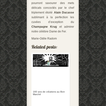
pourront savourer des mets
délicats concoctés par le chef
triplement étoilé
Alain Ducasse
sublimant à la perfection les
cuvées d’exception du
Champagne Krug
et admirer
notre célèbre Dame de Fer.
Marie-Odile Radom
160 ans de créations au Bon
Marché