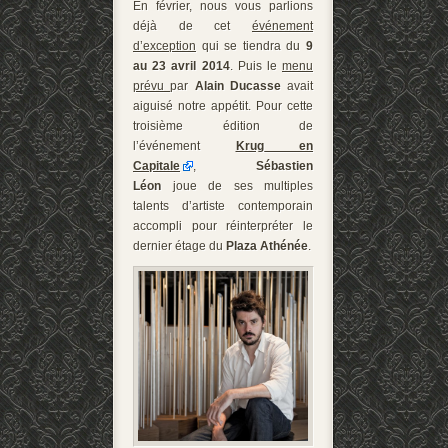
En février, nous vous parlions
déjà de cet
événement
d’exception
qui se tiendra du
9
au 23 avril 2014
. Puis le
menu
prévu
par
Alain Ducasse
avait
aiguisé notre appétit. Pour cette
troisième édition de
l’événement
Krug en
Capitale
,
Sébastien
Léon
joue de ses multiples
talents d’artiste contemporain
accompli pour réinterpréter le
dernier étage du
Plaza Athénée
.