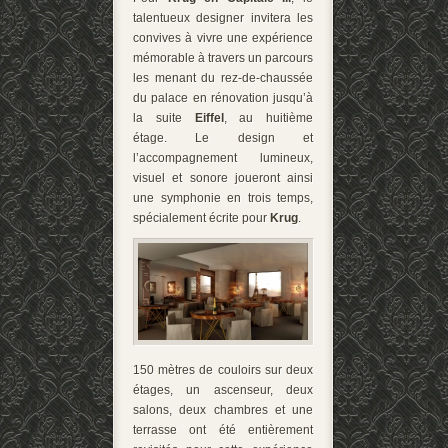
talentueux designer invitera les
convives à vivre une expérience
mémorable à travers un parcours
les menant du rez-de-chaussée
du palace en rénovation jusqu’à
la suite
Eiffel
, au huitième
étage. Le design et
l’accompagnement lumineux,
visuel et sonore joueront ainsi
une
symphonie en trois temps,
spécialement écrite pour
Krug
.
150 mètres de couloirs sur deux
étages, un ascenseur, deux
salons, deux chambres et une
terrasse ont été entièrement