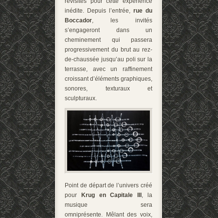
revisités pour cette expérience
inédite. Depuis l’entrée,
rue du
Boccador
, les invités
s’engageront dans un
cheminement qui passera
progressivement du brut au rez-
de-chaussée jusqu’au poli sur la
terrasse, avec un raffinement
croissant d’éléments graphiques,
sonores, texturaux et
sculpturaux.
Point de départ de l’univers créé
pour
Krug en Capitale III
, la
musique sera
omniprésente. Mêlant des voix,