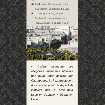
Art de vivre
,
Gastronomie
,
Hôtel
d'Exception
,
Le Design
,
Le Lieu
champagne
,
Krug
,
Krug en
Capitale III
,
menu d'exception
,
Plaza Athénée
,
Sébastien Leon
« J’aime beaucoup les
allégories musicales utilisées
par Krug pour décrire son
Champagne. […]. La musique a
donc été le point de départ de
l’univers que j’ai créé pour
Krug en Capitale. »
Sébastien
Léon