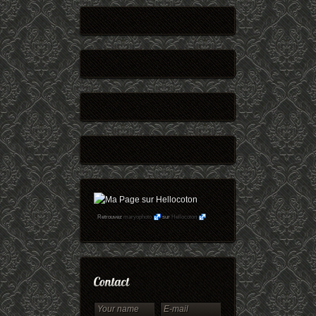
Retrouvez
maryophoto
sur
Hellocoton