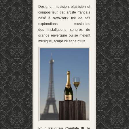
Designer, musicien, plasticien et
compositeur, cet artiste français
basé à
New-York
tire de ses
explorations musicales
des installations sonores de
grande envergure où se mêlent
musique, sculpture et peinture.
Pour
Krug en Capitale III
, le