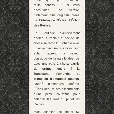
brioche qui se pare parfois de
fruits confins. Et si vous
découvriez une version
nettement plus originale créée
par l’
Atelier de L’
Éclair
:
L’Éclair
des Reines
.
La Boutique exclusivement
dédiée à l’éclair a décidé de
fêter à sa façon l’Épiphanie avec
un éclair bien sûr ! Ce savoureux
éclair reprend la saveur
classique de la galette des rois
avec
une pâte à choux garnie
de crème légère à la
frangipane, d’amandes et
d’infusion d’amandes douces
.
Nappé d’amandes amères,
l’Éclair des Reines est surmonté
d’une petite couronne pour
célébrer les Rois ou plutôt les
Reines.
Mais attention seulement
50