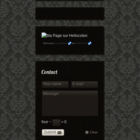
Retrouvez
maryophoto
sur
Hellocoton
four −
= 0
Submit
Clear