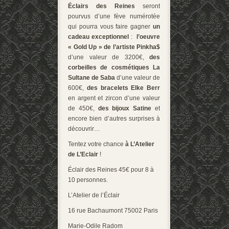
Éclairs
des Reines
seront
pourvus d’une fève numérotée
qui pourra vous faire gagner
un
cadeau exceptionnel
:
l’oeuvre
« Gold Up » de l’artiste Pinkha$
d’une valeur de 3200€,
des
corbeilles de cosmétiques La
Sultane de Saba
d’une valeur de
600€,
des bracelets Elke Berr
en argent et zircon d’une valeur
de 450€,
des bijoux Satine
et
encore bien d’autres surprises à
découvrir…
Tentez votre chance
à L’Atelier
de L’Eclair
!
Éclair des Reines 45€ pour 8 à
10 personnes.
L’Atelier de l’Éclair
16 rue Bachaumont 75002 Paris
Marie-Odile Radom