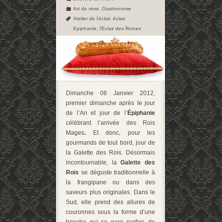
Art de vivre
,
Gastronomie
Atelier de l'éclair
,
éclair
,
Epiphanie
,
l'Eclair des Reines
Dimanche 06 Janvier 2012,
premier dimanche après le jour
de l’An et jour de l’
Épiphanie
célébrant l’arrivée des
Rois
Mages
.
Et donc, pour les
gourmands de tout bord, jour de
la Galette des Rois. Désormais
incontournable, la
Galette des
Rois
se déguste traditionnelle à
la frangipane ou dans des
saveurs plus originales. Dans le
Sud, elle prend des allures de
couronnes sous la forme d’une