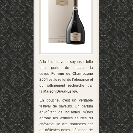
A la fois suave et soyeuse, telle
une perle de nacre, la
cuvée
Femme de Champagne
2004
est le reflet de l’élégance et
du raffinement recherché par
la
Maison Duval-Leroy
.
En bouche, c’est un véritable
festival de saveurs. Un parfum
envoûtant de noisettes mûres
enrobe les effluves fleuries du
chèvrefeuille vite dominées par
de délicates notes d’écorces de