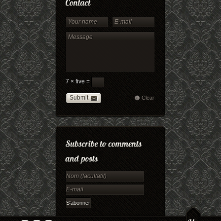
7 × five =
Submit
Clear