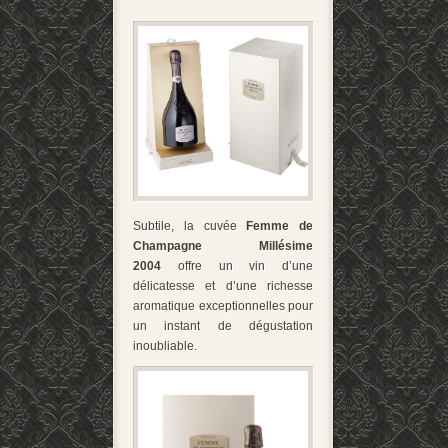
Subtile, la cuvée
Femme de
Champagne Millésime
2004
offre un vin d’une
délicatesse et d’une richesse
aromatique exceptionnelles pour
un instant de dégustation
inoubliable.