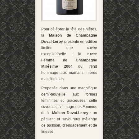
Pour célébrer la fête des Mères,
la
Maison de Champagne
Duval-Leroy
présente en édition
limitée une cuvée
exceptionnelle : la cuvée
Femme de Champagne
Millésime 2004
qui rend
hommage aux mamans, mères
mais femmes.
Proposée dans une magnifique
demi-bouteille aux formes
féminines et gracieuses, cette
cuvée est à l’image des Femmes
de la
Maison Duval-Leroy
: un
pétillant et savoureux mélange
de passion, d’engagement et de
finesse.