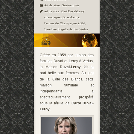
Art de vivre
,
Gastronomie
art de vivre
,
Caril Duval-Leroy
,
champagne
,
Duval-Leroy
,
Femme de Champagne 2004
,
Sandrine Logette-Jardin
,
Vertus
Créée en 1859 par l’union des
familles Duval et Leroy à Vertus,
la Maison
Duval-Leroy
fait la
part belle aux femmes.
Au sud
de la Côte des Blancs, cette
maison familiale et
indépendante a
spectaculairement prospéré
sous la férule de
Carol Duval-
Leroy.