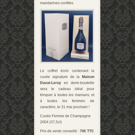
mandarines confites.
Le coffret écrin contenant la
cuvée signature de la
Maison
Duval-Leroy
en demi-bouteille
sera le ca­deau idéal pour
trinquer à toutes les mamans, et
à toutes les femmes de
caractère, le 31 mai prochain !
Cuvée Femme de Champagne
2004 (37,5cl)
Prix de vente conseillé :
70€ TTC