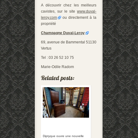
A découvrir chez les meilleurs
cavistes, sur le site
www.duval-
leroy.com
ou directement à la
propriété
Champagne Duval-Leroy
69, avenue de Bammental 51130
Vertus
Tel : 03 26 52 10 75
Marie-Odile Radom
Diptyque ouvre une nouvelle